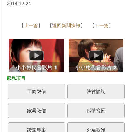
2014-12-24
【
上一篇
】 【
返回新聞快訊
】 【
下一篇
】
工商徵信
法律諮詢
家暴徵信
感情挽回
跨國專案
外遇捉猴