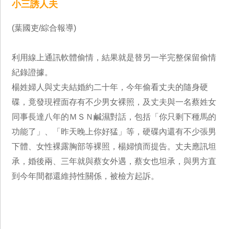
小三誘人夫
(葉國吏/綜合報導)
利用線上通訊軟體偷情，結果就是替另一半完整保留偷情
紀錄證據。
楊姓婦人與丈夫結婚約二十年，今年偷看丈夫的隨身硬
碟，竟發現裡面存有不少男女裸照，及丈夫與一名蔡姓女
同事長達八年的ＭＳＮ鹹濕對話，包括「你只剩下種馬的
功能了」、「昨天晚上你好猛」等，硬碟內還有不少張男
下體、女性裸露胸部等裸照，楊婦憤而提告。丈夫應訊坦
承，婚後兩、三年就與蔡女外遇，蔡女也坦承，與男方直
到今年間都還維持性關係，被檢方起訴。