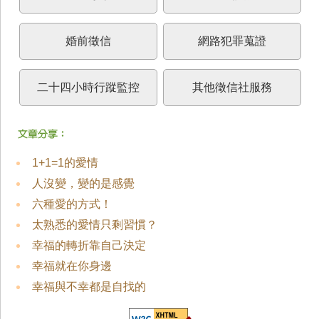
婚前徵信
網路犯罪蒐證
二十四小時行蹤監控
其他徵信社服務
1+1=1的愛情
人沒變，變的是感覺
六種愛的方式！
太熟悉的愛情只剩習慣？
幸福的轉折靠自己決定
幸福就在你身邊
幸福與不幸都是自找的