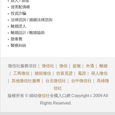
跟人 / 跟蹤
侵害配偶權
投資詐騙
法律諮詢 / 婚姻法律諮詢
離婚證人
離婚設計 / 離婚協助
贍養費
醫療糾紛
徵信社服務項目｜
徵信社
｜
徵信
｜
捉猴
｜
外遇
｜
離婚
｜
工商徵信
｜
婚前徵信
｜
仿冒見證
｜
蒐證
｜
尋人徵信
｜
其他徵信社服務
｜
台北徵信社
｜
台中徵信社
｜
高雄徵
信社
版權所有 © 婦幼
徵信社
全國入口網 Copyright c 2009 All
Rights Reserved.