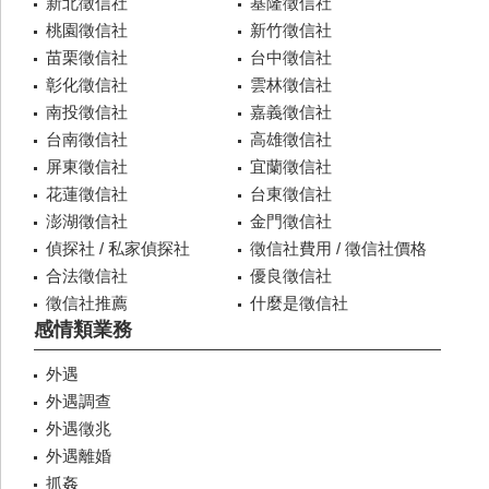
新北徵信社
基隆徵信社
桃園徵信社
新竹徵信社
苗栗徵信社
台中徵信社
彰化徵信社
雲林徵信社
南投徵信社
嘉義徵信社
台南徵信社
高雄徵信社
屏東徵信社
宜蘭徵信社
花蓮徵信社
台東徵信社
澎湖徵信社
金門徵信社
偵探社 / 私家偵探社
徵信社費用 / 徵信社價格
合法徵信社
優良徵信社
徵信社推薦
什麼是徵信社
感情類業務
外遇
外遇調查
外遇徵兆
外遇離婚
抓姦