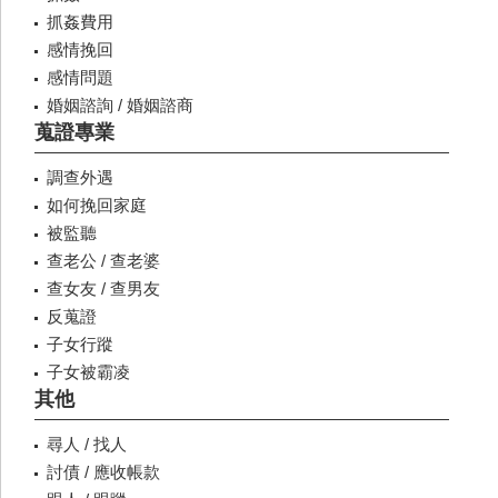
抓姦費用
感情挽回
感情問題
婚姻諮詢 / 婚姻諮商
蒐證專業
調查外遇
如何挽回家庭
被監聽
查老公 / 查老婆
查女友 / 查男友
反蒐證
子女行蹤
子女被霸凌
其他
尋人 / 找人
討債 / 應收帳款