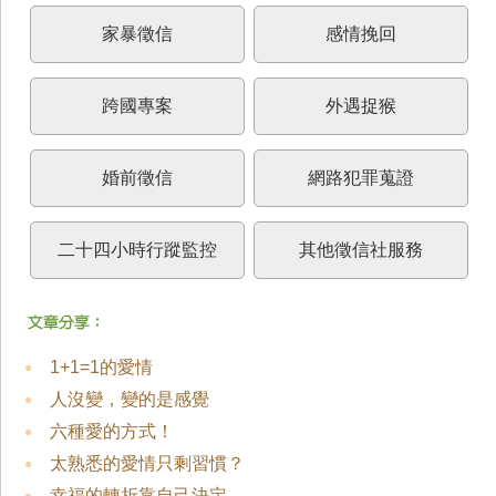
家暴徵信
感情挽回
跨國專案
外遇捉猴
婚前徵信
網路犯罪蒐證
二十四小時行蹤監控
其他徵信社服務
1+1=1的愛情
人沒變，變的是感覺
六種愛的方式！
太熟悉的愛情只剩習慣？
幸福的轉折靠自己決定