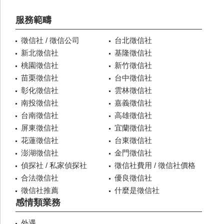
服務範疇
徵信社 / 徵信公司
台北徵信社
新北徵信社
基隆徵信社
桃園徵信社
新竹徵信社
苗栗徵信社
台中徵信社
彰化徵信社
雲林徵信社
南投徵信社
嘉義徵信社
台南徵信社
高雄徵信社
屏東徵信社
宜蘭徵信社
花蓮徵信社
台東徵信社
澎湖徵信社
金門徵信社
偵探社 / 私家偵探社
徵信社費用 / 徵信社價格
合法徵信社
優良徵信社
徵信社推薦
什麼是徵信社
感情類業務
外遇