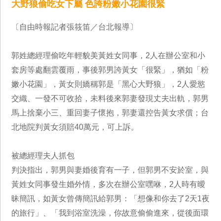
大野狼偷吃女下屬 色誇粉嫩小花園很緊
〔自由時報記者張筱笛／台北報導〕
郭姓總經理偷吃年輕貌美黃姓女同事，2人在辦公室和小
套房等處翻雲覆雨，事後郭男誇黃女「很緊」，猶如「粉
嫩小花園」，黃女則嬌稱郭是「黑心大野狼」，2人愛慾
交織、一發不可收拾，未料後來郭妻發現丈夫出軌，郭男
馬上捨棄小三、重回妻子懷抱，郭妻還控告黃女求償；台
北地院判黃女須賠40萬元，可上訴。
被總經理夫人抓包
判決指出，郭男與妻婚後育有一子，但郭男不安於室，與
黃姓女同事發生婚外情，多次在辦公室嘿咻，2人時有曖
昧簡訊，如黃女曾傳簡訊給郭男：「想像和你去了2天1夜
的旅行」、「我到浴室洗澡，你故意偷偷進來，從後面環