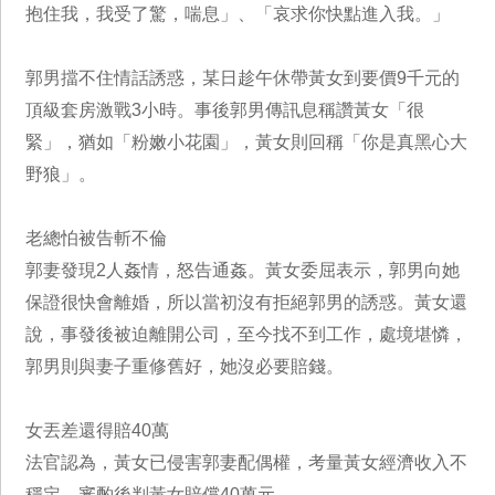
抱住我，我受了驚，喘息」、「哀求你快點進入我。」
郭男擋不住情話誘惑，某日趁午休帶黃女到要價9千元的
頂級套房激戰3小時。事後郭男傳訊息稱讚黃女「很
緊」，猶如「粉嫩小花園」，黃女則回稱「你是真黑心大
野狼」。
老總怕被告斬不倫
郭妻發現2人姦情，怒告通姦。黃女委屈表示，郭男向她
保證很快會離婚，所以當初沒有拒絕郭男的誘惑。黃女還
說，事發後被迫離開公司，至今找不到工作，處境堪憐，
郭男則與妻子重修舊好，她沒必要賠錢。
女丟差還得賠40萬
法官認為，黃女已侵害郭妻配偶權，考量黃女經濟收入不
穩定，審酌後判黃女賠償40萬元。