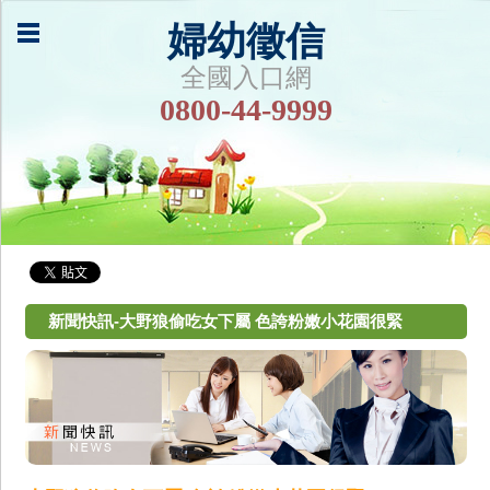
婦幼徵信
全國入口網
0800-44-9999
新聞快訊-大野狼偷吃女下屬 色誇粉嫩小花園很緊