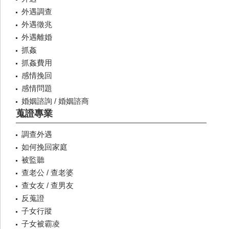
外遇調查
外遇徵兆
外遇離婚
抓姦
抓姦費用
感情挽回
感情問題
婚姻諮詢 / 婚姻諮商
蒐證專業
調查外遇
如何挽回家庭
被監聽
查老公 / 查老婆
查女友 / 查男友
反蒐證
子女行蹤
子女被霸凌