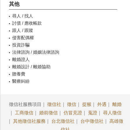
其他
尋人 / 找人
討債 / 應收帳款
跟人 / 跟蹤
侵害配偶權
投資詐騙
法律諮詢 / 婚姻法律諮詢
離婚證人
離婚設計 / 離婚協助
贍養費
醫療糾紛
徵信社服務項目｜
徵信社
｜
徵信
｜
捉猴
｜
外遇
｜
離婚
｜
工商徵信
｜
婚前徵信
｜
仿冒見證
｜
蒐證
｜
尋人徵信
｜
其他徵信社服務
｜
台北徵信社
｜
台中徵信社
｜
高雄徵
信社