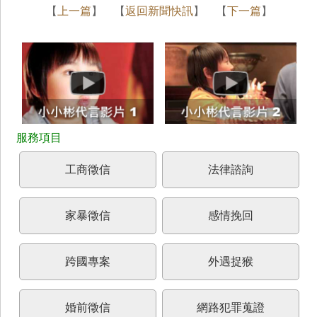
【
上一篇
】 【
返回新聞快訊
】 【
下一篇
】
工商徵信
法律諮詢
家暴徵信
感情挽回
跨國專案
外遇捉猴
婚前徵信
網路犯罪蒐證