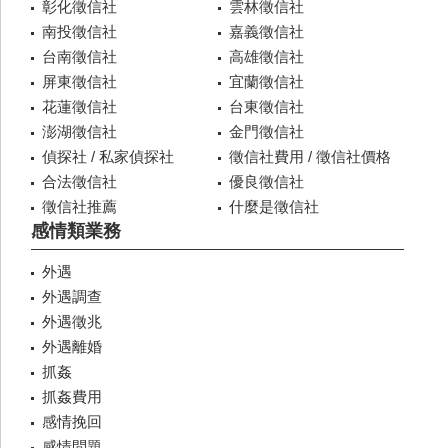
彰化徵信社
雲林徵信社
南投徵信社
嘉義徵信社
台南徵信社
高雄徵信社
屏東徵信社
宜蘭徵信社
花蓮徵信社
台東徵信社
澎湖徵信社
金門徵信社
偵探社 / 私家偵探社
徵信社費用 / 徵信社價格
合法徵信社
優良徵信社
徵信社推薦
什麼是徵信社
感情類業務
外遇
外遇調查
外遇徵兆
外遇離婚
抓姦
抓姦費用
感情挽回
感情問題