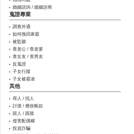
婚姻諮詢 / 婚姻諮商
蒐證專業
調查外遇
如何挽回家庭
被監聽
查老公 / 查老婆
查女友 / 查男友
反蒐證
子女行蹤
子女被霸凌
其他
尋人 / 找人
討債 / 應收帳款
跟人 / 跟蹤
侵害配偶權
投資詐騙