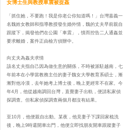
女博士生與教授車震被捉姦
「抓住她，不要跑！我是你老公你知道嗎！」台灣嘉義一
名魏姓女教師和指導教授發生婚外情，魏的丈夫早前親自
跟蹤下，揭發他們在公園「車震」，憤而控告二人通姦並
要求離婚，案件正由檢方偵辦中。
向丈夫為姦夫求情
該名丈夫指自己因為做生意的關係，不時被派駐越南，七
年前本在小學當教務主任的妻子魏女大學教育系碩士，漸
漸對他冷漠，去年她考上博士後，晚上更經常不在家。今
年4月，他從越南調回台灣，直覺妻子出軌，便請私家偵
探調查。但私家偵探調查兩個月都沒有結果。
至10月，他便親自出動。某夜，他見妻子下課回家梳洗
後，晚上9時還開車出門，他便立即找朋友開車跟蹤妻子