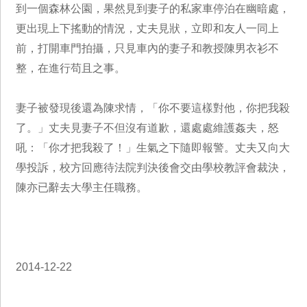
到一個森林公園，果然見到妻子的私家車停泊在幽暗處，
更出現上下搖動的情況，丈夫見狀，立即和友人一同上
前，打開車門拍攝，只見車內的妻子和教授陳男衣衫不
整，在進行苟且之事。
妻子被發現後還為陳求情，「你不要這樣對他，你把我殺
了。」丈夫見妻子不但沒有道歉，還處處維護姦夫，怒
吼：「你才把我殺了！」生氣之下隨即報警。丈夫又向大
學投訴，校方回應待法院判決後會交由學校教評會裁決，
陳亦已辭去大學主任職務。
2014-12-22