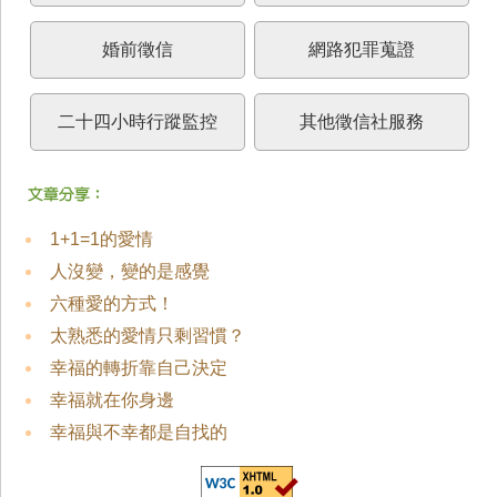
婚前徵信
網路犯罪蒐證
二十四小時行蹤監控
其他徵信社服務
1+1=1的愛情
人沒變，變的是感覺
六種愛的方式！
太熟悉的愛情只剩習慣？
幸福的轉折靠自己決定
幸福就在你身邊
幸福與不幸都是自找的