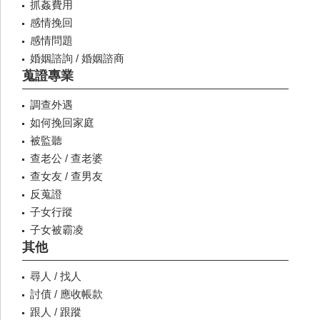
抓姦費用
感情挽回
感情問題
婚姻諮詢 / 婚姻諮商
蒐證專業
調查外遇
如何挽回家庭
被監聽
查老公 / 查老婆
查女友 / 查男友
反蒐證
子女行蹤
子女被霸凌
其他
尋人 / 找人
討債 / 應收帳款
跟人 / 跟蹤