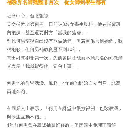
補教界名師獵豔非首次 從女師到學生都有
社會中心／台北報導
英文補教老師何男，日前被3名女學生爆料，他在補習班
內把妹，甚至還要對方「當我的蕩婦」，
對此何男稱說自己沒有欺騙她們，但若真傷害到她們，我
很抱歉；但何男補教資歷不到10年，
鬧出緋聞卻非第一次，先前曾開除他而不願具名的補教業
者表示「我就覺得他一定會出事！」
何男他的教學活潑、風趣，4年前他開始自立門戶，北高
兩地奔跑。
有同業人士表示，「何男在課堂中很放得開，也敢表演，
與學生互動不錯。」
4年前何男曾在基隆補習班任教，但因暗中兼課而遭解