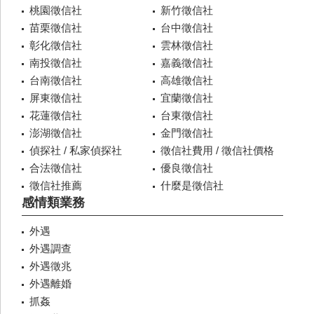
桃園徵信社
新竹徵信社
苗栗徵信社
台中徵信社
彰化徵信社
雲林徵信社
南投徵信社
嘉義徵信社
台南徵信社
高雄徵信社
屏東徵信社
宜蘭徵信社
花蓮徵信社
台東徵信社
澎湖徵信社
金門徵信社
偵探社 / 私家偵探社
徵信社費用 / 徵信社價格
合法徵信社
優良徵信社
徵信社推薦
什麼是徵信社
感情類業務
外遇
外遇調查
外遇徵兆
外遇離婚
抓姦