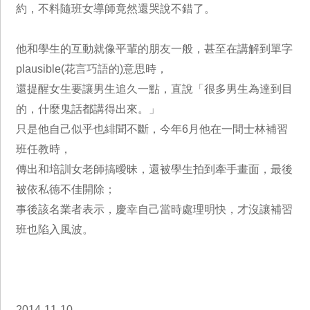
約，不料隨班女導師竟然還哭說不錯了。
他和學生的互動就像平輩的朋友一般，甚至在講解到單字
plausible(花言巧語的)意思時，
還提醒女生要讓男生追久一點，直說「很多男生為達到目
的，什麼鬼話都講得出來。」
只是他自己似乎也緋聞不斷，今年6月他在一間士林補習
班任教時，
傳出和培訓女老師搞曖昧，還被學生拍到牽手畫面，最後
被依私德不佳開除；
事後該名業者表示，慶幸自己當時處理明快，才沒讓補習
班也陷入風波。
2014-11-10