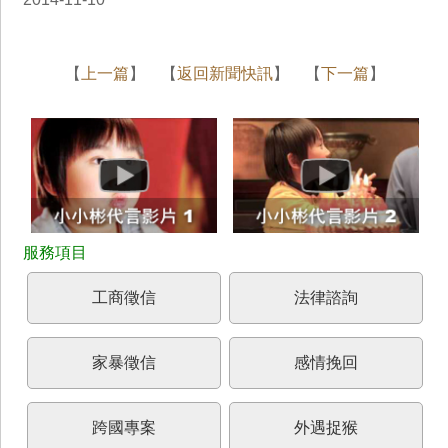
【
上一篇
】 【
返回新聞快訊
】 【
下一篇
】
工商徵信
法律諮詢
家暴徵信
感情挽回
跨國專案
外遇捉猴