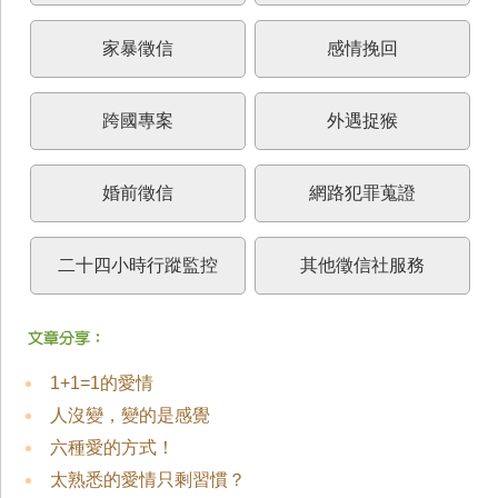
家暴徵信
感情挽回
跨國專案
外遇捉猴
婚前徵信
網路犯罪蒐證
二十四小時行蹤監控
其他徵信社服務
1+1=1的愛情
人沒變，變的是感覺
六種愛的方式！
太熟悉的愛情只剩習慣？