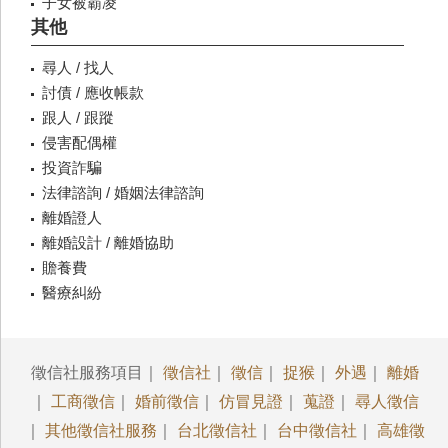
子女被霸凌
其他
尋人 / 找人
討債 / 應收帳款
跟人 / 跟蹤
侵害配偶權
投資詐騙
法律諮詢 / 婚姻法律諮詢
離婚證人
離婚設計 / 離婚協助
贍養費
醫療糾紛
徵信社服務項目｜
徵信社
｜
徵信
｜
捉猴
｜
外遇
｜
離婚
｜
工商徵信
｜
婚前徵信
｜
仿冒見證
｜
蒐證
｜
尋人徵信
｜
其他徵信社服務
｜
台北徵信社
｜
台中徵信社
｜
高雄徵