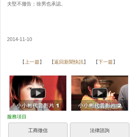
夫堅不撤告；徐男也承認。
2014-11-10
【
上一篇
】 【
返回新聞快訊
】 【
下一篇
】
工商徵信
法律諮詢