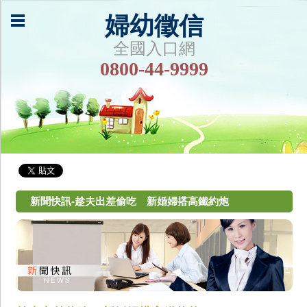
婦幼徵信
全國入口網
0800-44-9999
新聞快訊-趁夫出差偷吃 新婚婦搭高鐵約炮