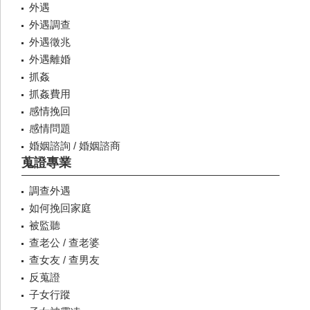
外遇
外遇調查
外遇徵兆
外遇離婚
抓姦
抓姦費用
感情挽回
感情問題
婚姻諮詢 / 婚姻諮商
蒐證專業
調查外遇
如何挽回家庭
被監聽
查老公 / 查老婆
查女友 / 查男友
反蒐證
子女行蹤