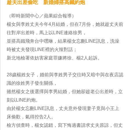
趁夫出差偷吃 新婚婦搭高鐵約炮
（即時新聞中心／蘋果綜合報導）
楊女與李姓丈夫今年4月結婚，但在7月份，她就趁丈夫前
往對岸出差時，馬上以LINE連絡徐男，
並搭高鐵飛奔台中嘿咻，結果楊女忘刪LINE訊息，洗澡
時被丈夫發現LINE裡的火辣對話；
新北地檢署依妨害家庭罪嫌將徐、楊2人起訴。
28歲楊姓女子，婚前與李姓男子交往時又暗中與在夜店認
識的徐姓男子發生關係，
雖然楊女之後選擇與李男結婚，但她卻趁老公出差時，立
刻以LINE約炮。
由於楊女忘刪LINE訊息，丈夫意外發現妻子竟與小王上
床偷歡，氣得控告2人。
檢方偵查時，楊女認錯，寫下悔過書請求丈夫原諒，但丈