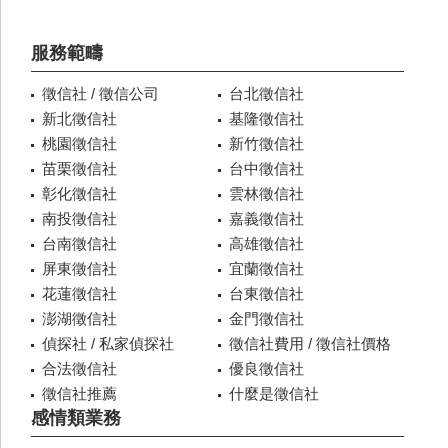
服務範疇
徵信社 / 徵信公司
台北徵信社
新北徵信社
基隆徵信社
桃園徵信社
新竹徵信社
苗栗徵信社
台中徵信社
彰化徵信社
雲林徵信社
南投徵信社
嘉義徵信社
台南徵信社
高雄徵信社
屏東徵信社
宜蘭徵信社
花蓮徵信社
台東徵信社
澎湖徵信社
金門徵信社
偵探社 / 私家偵探社
徵信社費用 / 徵信社價格
合法徵信社
優良徵信社
徵信社推薦
什麼是徵信社
感情類業務