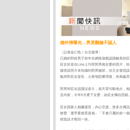
婚外情曝光…男竟翻臉不認人
〔記者金仁晧／台北報導〕
已婚的郭姓男子前年在網路遊戲認識貌美的莊
莊女於是在Line上刊登郭男抱女嬰的照片，
儘管該照片未拍攝到郭男臉部，但王女發現該
氣得對莊女提告，士林地院審理後，依相姦罪
郭男和莊女認識沒多久，就天雷勾動地火，相
且內射，今年6月產下女嬰，由莊女獨自照顧
莊女因家人相繼過世，內心空虛，曾多次傳訊
嗆聲「遲早要接受真相」「不會只屬於妳一個
經急診才救回一命。