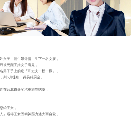
姓女子，發生婚外情，生下一名女嬰，
恰巧被元配王姓女子看見，
名男子手上的痣「和丈夫一模一樣」，
，判5月徒刑，得易科罰金。
約在台北市薇閣汽車旅館嘿咻，
。
息給王女，
人」逼得王女因精神壓力過大而自殺，