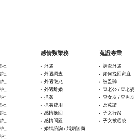
感情類業務
蒐證專業
信社
外遇
調查外遇
信社
外遇調查
如何挽回家庭
信社
外遇徵兆
被監聽
信社
外遇離婚
查老公 / 查老婆
信社
抓姦
查女友 / 查男友
信社
抓姦費用
反蒐證
信社
感情挽回
子女行蹤
信社
感情問題
子女被霸凌
信社
婚姻諮詢 / 婚姻諮商
信社