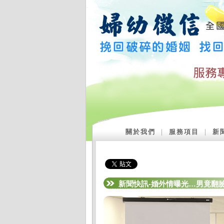
關於我們
｜
服務項目
｜
新
新聞快訊-婚外情曝光…男竟翻