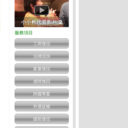
工商徵信
法律諮詢
家暴徵信
感情挽回
跨國專案
外遇捉猴
婚前徵信