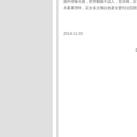
婚外情曝光後，郭男翻臉不認人，並供稱，莊
本案審理時，莊女多次獨自抱著女嬰到法院開
2014-11-03