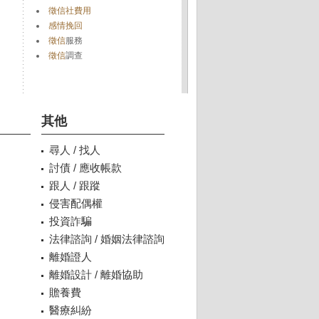
徵信社費用
感情挽回
徵信
服務
徵信
調查
其他
尋人 / 找人
討債 / 應收帳款
跟人 / 跟蹤
侵害配偶權
投資詐騙
法律諮詢 / 婚姻法律諮詢
離婚證人
離婚設計 / 離婚協助
贍養費
醫療糾紛