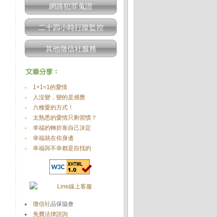
網路犯罪蒐證
二十四小時行蹤監控
其他徵信社服務
1+1=1的愛情
人沒變，變的是感覺
六種愛的方式！
太熟悉的愛情只剩習慣？
幸福的轉折靠自己決定
幸福就在你身邊
幸福與不幸都是自找的
徵信社
品保協會
免費法律諮詢