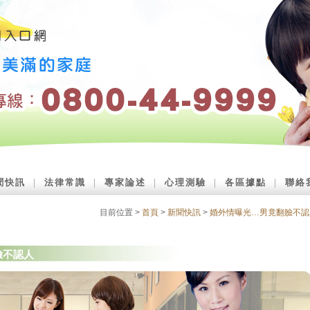
聞快訊
｜
法律常識
｜
專家論述
｜
心理測驗
｜
各區據點
｜
聯絡
目前位置 >
首頁
>
新聞快訊
>
婚外情曝光…男竟翻臉不認
臉不認人