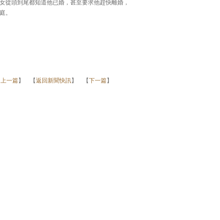
女從頭到尾都知道他已婚，甚至要求他趕快離婚，
庭。
【
上一篇
】 【
返回新聞快訊
】 【
下一篇
】