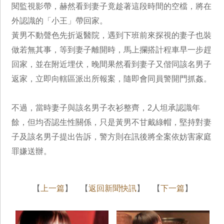
閱監視影帶，赫然看到妻子竟趁著這段時間的空檔，將在
外認識的「小王」帶回家。
黃男不動聲色先折返醫院，遇到下班前來探視的妻子也裝
做若無其事，等到妻子離開時，馬上攔搭計程車早一步趕
回家，並在附近埋伏，晚間果然看到妻子又偕同該名男子
返家，立即向轄區派出所報案，隨即會同員警開門抓姦。
不過，當時妻子與該名男子衣衫整齊，2人坦承認識年
餘，但均否認生性關係，只是黃男不甘戴綠帽，堅持對妻
子及該名男子提出告訴，警方則在訊後將全案依妨害家庭
罪嫌送辦。
【
上一篇
】 【
返回新聞快訊
】 【
下一篇
】