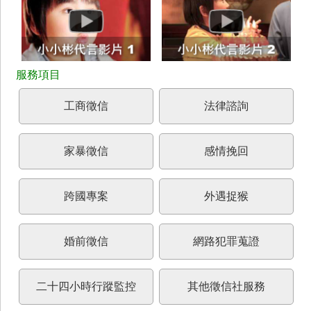
工商徵信
法律諮詢
家暴徵信
感情挽回
跨國專案
外遇捉猴
婚前徵信
網路犯罪蒐證
二十四小時行蹤監控
其他徵信社服務