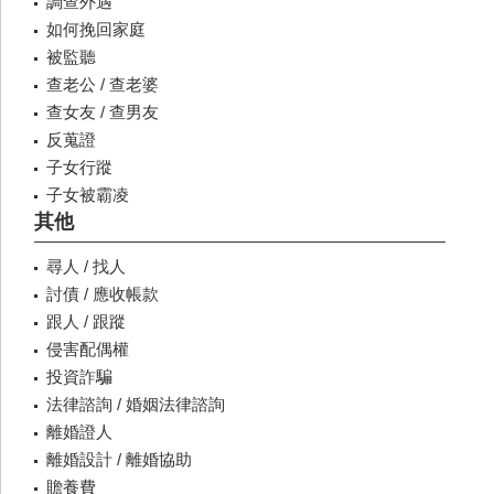
調查外遇
如何挽回家庭
被監聽
查老公 / 查老婆
查女友 / 查男友
反蒐證
子女行蹤
子女被霸凌
其他
尋人 / 找人
討債 / 應收帳款
跟人 / 跟蹤
侵害配偶權
投資詐騙
法律諮詢 / 婚姻法律諮詢
離婚證人
離婚設計 / 離婚協助
贍養費