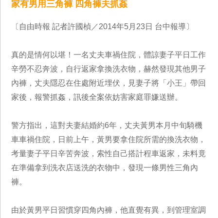
家有男用三角褲 四角褲夫抓姦
〔自由時報 記者許國楨／2014年5月23日 台中報導〕
真的是情何以堪！一名丈夫車禍住院，體諒妻子平日工作
辛勞不忍奔波，自行返家拿換洗衣物，赫然發現其他男子
內褲，丈夫隱忍在住處附近埋伏，見妻子將「小王」帶回
家後，報警抓姦，訊後全案依妨害家庭罪嫌送辦。
警方指出，這對夫妻結婚約6年，丈夫黃男本月中旬騎機
車車禍住院，日前上午，黃男要拿住院所需的換洗衣物，
考量妻子平日辛苦奔波，索性自己搭計程車返家，未料竟
在準備拿到洗衣店送洗的衣物中，發現一條男性三角內
褲。
由於黃男平日習慣穿四角內褲，他直覺有異，到管理室調