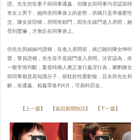
證。先生控告妻子與同事通姦，但陳女與同事均否認當時
有女上男下、她跨坐同事身上的姿勢，供稱只是準備要性
交。陳女並辯稱，房間有鎖門，因先生踹門進入房間，她
受到驚嚇，才會趴在同事身上。
但先生與姊姊均證稱，在進入房間前，就已聽到陳女呻吟
聲；警員證稱，先生並不是踹門進入房間。法官認為，依
一般常情判斷，案發時兩人應正進行姦淫行為，審酌陳女
與同事都是高知識分子，卻耽於性愛歡愉，且未與先生和
解，依通姦、相姦罪各判4月，可易科罰金。
【
上一篇
】 【
返回新聞快訊
】 【
下一篇
】