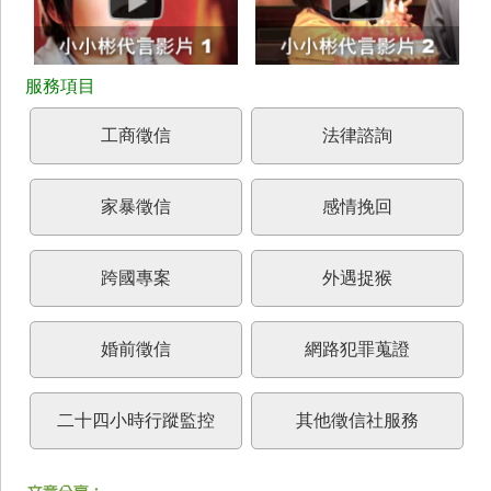
工商徵信
法律諮詢
家暴徵信
感情挽回
跨國專案
外遇捉猴
婚前徵信
網路犯罪蒐證
二十四小時行蹤監控
其他徵信社服務