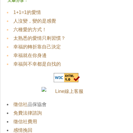
1+1=1的愛情
人沒變，變的是感覺
六種愛的方式！
太熟悉的愛情只剩習慣？
幸福的轉折靠自己決定
幸福就在你身邊
幸福與不幸都是自找的
徵信社
品保協會
免費法律諮詢
徵信社費用
感情挽回