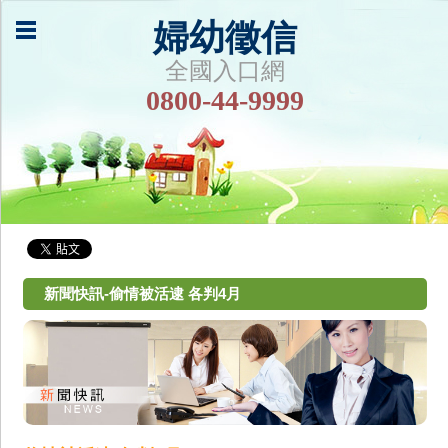
婦幼徵信
全國入口網
0800-44-9999
新聞快訊-偷情被活逮 各判4月