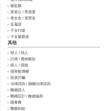
被監聽
查老公 / 查老婆
查女友 / 查男友
反蒐證
子女行蹤
子女被霸凌
其他
尋人 / 找人
討債 / 應收帳款
跟人 / 跟蹤
侵害配偶權
投資詐騙
法律諮詢 / 婚姻法律諮詢
離婚證人
離婚設計 / 離婚協助
贍養費
醫療糾紛