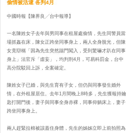
偷情被活逮 各判4月
中國時報【陳界良╱台中報導】
一名陳姓女子去年與男同事在租屋處偷情，先生同警員當
場抓姦在床，陳女正跨坐同事身上，兩人全身脫光，但陳
女竟辯稱「因為先生突然踹門闖入，受到驚嚇才趴在同事
身上」法官斥「虛妄」，均判刑4月，可易科罰金，台中
高分院駁回上訴，全案確定。
陳姓女子已婚，與先生育有子女，但仍與同事發生婚外
情，在外租屋居住。去年1月間晚上8時多，先生獲報持鑰
匙打開門後，妻子與同事全身赤裸，同事仰躺床上，妻子
跨坐同事身上。
兩人趕緊拉棉被該蓋住身體，先生的姊姊立即上前拍照為