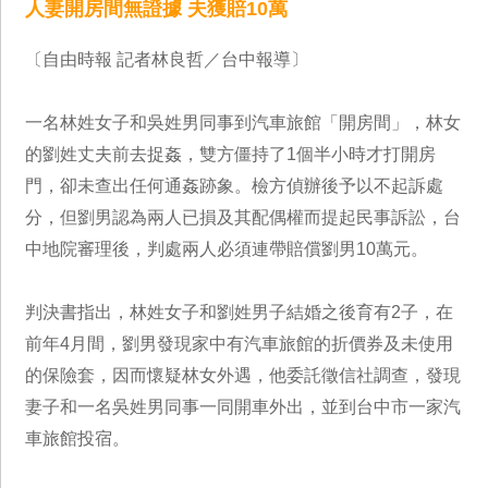
人妻開房間無證據 夫獲賠10萬
〔自由時報 記者林良哲／台中報導〕
一名林姓女子和吳姓男同事到汽車旅館「開房間」，林女
的劉姓丈夫前去捉姦，雙方僵持了1個半小時才打開房
門，卻未查出任何通姦跡象。檢方偵辦後予以不起訴處
分，但劉男認為兩人已損及其配偶權而提起民事訴訟，台
中地院審理後，判處兩人必須連帶賠償劉男10萬元。
判決書指出，林姓女子和劉姓男子結婚之後育有2子，在
前年4月間，劉男發現家中有汽車旅館的折價券及未使用
的保險套，因而懷疑林女外遇，他委託徵信社調查，發現
妻子和一名吳姓男同事一同開車外出，並到台中市一家汽
車旅館投宿。