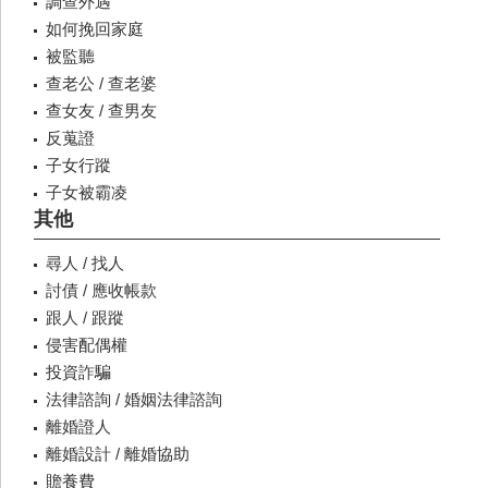
調查外遇
如何挽回家庭
被監聽
查老公 / 查老婆
查女友 / 查男友
反蒐證
子女行蹤
子女被霸凌
其他
尋人 / 找人
討債 / 應收帳款
跟人 / 跟蹤
侵害配偶權
投資詐騙
法律諮詢 / 婚姻法律諮詢
離婚證人
離婚設計 / 離婚協助
贍養費