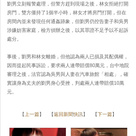
劉男立刻報警處理，但警方趕到現場之後，林女拒絕打開
房門，雙方僵持了1個半小時，林女才將房門打開，但在
房間內並未發現任何通姦跡象，但劉男仍控告妻子和吳男
涉嫌妨害家庭，檢方偵辦之後，以其罪證不足予以不起訴
處分。
事後，劉男和林女離婚，但他認為兩人已損及其配偶權，
因而提起民事訴訟，要求兩人連帶賠償80萬元，台中地院
審理之後，法官認為吳男與人妻在汽車旅館「相處」，確
實讓身為丈夫的劉男身心受挫，判處兩人連帶賠償10萬
元。
【
上一篇
】 【
返回新聞快訊
】 【
下一篇
】