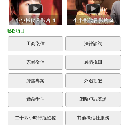
工商徵信
法律諮詢
家暴徵信
感情挽回
跨國專案
外遇捉猴
婚前徵信
網路犯罪蒐證
二十四小時行蹤監控
其他徵信社服務