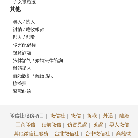
子女被霸凌
其他
尋人 / 找人
討債 / 應收帳款
跟人 / 跟蹤
侵害配偶權
投資詐騙
法律諮詢 / 婚姻法律諮詢
離婚證人
離婚設計 / 離婚協助
贍養費
醫療糾紛
徵信社服務項目｜
徵信社
｜
徵信
｜
捉猴
｜
外遇
｜
離婚
｜
工商徵信
｜
婚前徵信
｜
仿冒見證
｜
蒐證
｜
尋人徵信
｜
其他徵信社服務
｜
台北徵信社
｜
台中徵信社
｜
高雄徵