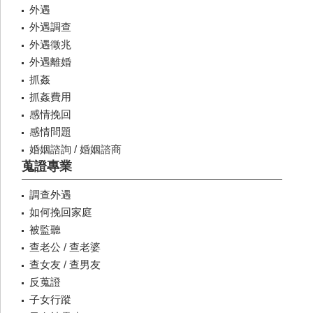
外遇
外遇調查
外遇徵兆
外遇離婚
抓姦
抓姦費用
感情挽回
感情問題
婚姻諮詢 / 婚姻諮商
蒐證專業
調查外遇
如何挽回家庭
被監聽
查老公 / 查老婆
查女友 / 查男友
反蒐證
子女行蹤