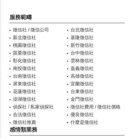
服務範疇
徵信社 / 徵信公司
台北徵信社
新北徵信社
基隆徵信社
桃園徵信社
新竹徵信社
苗栗徵信社
台中徵信社
彰化徵信社
雲林徵信社
南投徵信社
嘉義徵信社
台南徵信社
高雄徵信社
屏東徵信社
宜蘭徵信社
花蓮徵信社
台東徵信社
澎湖徵信社
金門徵信社
偵探社 / 私家偵探社
徵信社費用 / 徵信社價格
合法徵信社
優良徵信社
徵信社推薦
什麼是徵信社
感情類業務