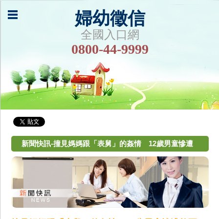
婦幼徵信
全國入口網
0800-44-9999
新聞快訊-撞見媽媽跟「表舅」的姦情 12歲男童慘遭
掐死「滅口」