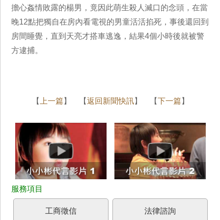
擔心姦情敗露的楊男，竟因此萌生殺人滅口的念頭，在當
晚12點把獨自在房內看電視的男童活活掐死，事後還回到
房間睡覺，直到天亮才搭車逃逸，結果4個小時後就被警
方逮捕。
【
上一篇
】 【
返回新聞快訊
】 【
下一篇
】
工商徵信
法律諮詢