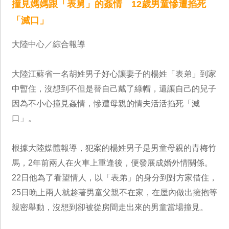
撞見媽媽跟「表舅」的姦情 12歲男童慘遭掐死
「滅口」
大陸中心／綜合報導
大陸江蘇省一名胡姓男子好心讓妻子的楊姓「表弟」到家
中暫住，沒想到不但是替自己戴了綠帽，還讓自己的兒子
因為不小心撞見姦情，慘遭母親的情夫活活掐死「滅
口」。
根據大陸媒體報導，犯案的楊姓男子是男童母親的青梅竹
馬，2年前兩人在火車上重逢後，便發展成婚外情關係。
22日他為了看望情人，以「表弟」的身分到對方家借住，
25日晚上兩人就趁著男童父親不在家，在屋內做出擁抱等
親密舉動，沒想到卻被從房間走出來的男童當場撞見。