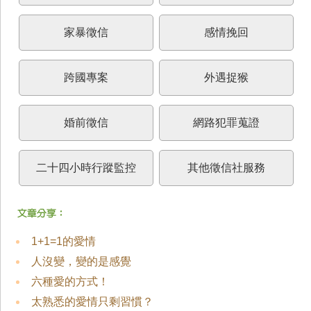
家暴徵信
感情挽回
跨國專案
外遇捉猴
婚前徵信
網路犯罪蒐證
二十四小時行蹤監控
其他徵信社服務
1+1=1的愛情
人沒變，變的是感覺
六種愛的方式！
太熟悉的愛情只剩習慣？