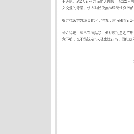
不過陳、武2人到檢方面前大翻供，否認2人
女交疊的臀部。檢方勘驗後無法確認性愛照的
檢方找來洪姓議員作證，洪說，當時陳看到2
檢方認定，陳男雖有點頭，但點頭的意思不明
意不明，也不能認定2人發生性行為，因此處