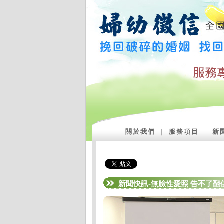
關於我們
｜
服務項目
｜
新
新聞快訊-無臉性愛照 告不了翻