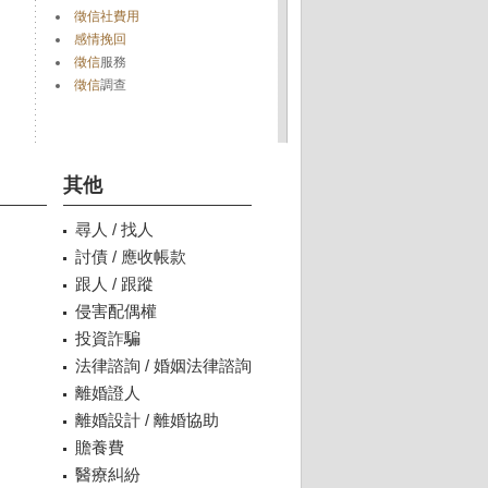
徵信社費用
感情挽回
徵信
服務
徵信
調查
其他
尋人 / 找人
討債 / 應收帳款
跟人 / 跟蹤
侵害配偶權
投資詐騙
法律諮詢 / 婚姻法律諮詢
離婚證人
離婚設計 / 離婚協助
贍養費
醫療糾紛