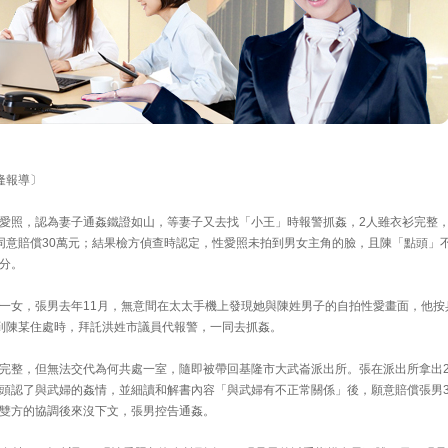
基隆報導〕
愛照，認為妻子通姦鐵證如山，等妻子又去找「小王」時報警抓姦，2人雖衣衫完整
同意賠償30萬元；結果檢方偵查時認定，性愛照未拍到男女主角的臉，且陳「點頭」
分。
一女，張男去年11月，無意間在太太手機上發現她與陳姓男子的自拍性愛畫面，他按
到陳某住處時，拜託洪姓市議員代報警，一同去抓姦。
完整，但無法交代為何共處一室，隨即被帶回基隆市大武崙派出所。張在派出所拿出
頭認了與武婦的姦情，並細讀和解書內容「與武婦有不正常關係」後，願意賠償張男3
雙方的協調後來沒下文，張男控告通姦。