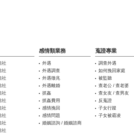
感情類業務
蒐證專業
信社
外遇
調查外遇
信社
外遇調查
如何挽回家庭
信社
外遇徵兆
被監聽
信社
外遇離婚
查老公 / 查老婆
信社
抓姦
查女友 / 查男友
信社
抓姦費用
反蒐證
信社
感情挽回
子女行蹤
信社
感情問題
子女被霸凌
信社
婚姻諮詢 / 婚姻諮商
信社