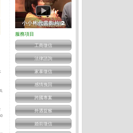
工商徵信
法律諮詢
，
家暴徵信
不
感情挽回
兵
跨國專案
2
外遇捉猴
0
婚前徵信