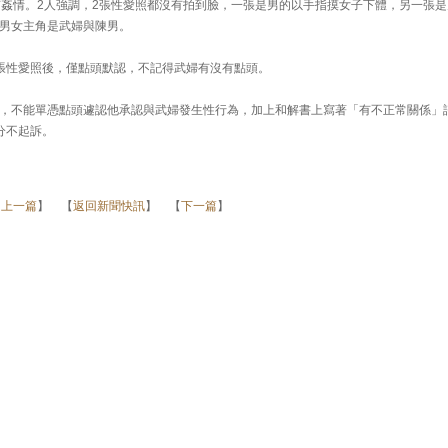
有姦情。2人強調，2張性愛照都沒有拍到臉，一張是男的以手指摸女子下體，另一張是
男女主角是武婦與陳男。
張性愛照後，僅點頭默認，不記得武婦有沒有點頭。
，不能單憑點頭遽認他承認與武婦發生性行為，加上和解書上寫著「有不正常關係」
分不起訴。
【
上一篇
】 【
返回新聞快訊
】 【
下一篇
】