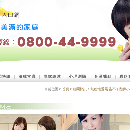
聞快訊
｜
法律常識
｜
專家論述
｜
心理測驗
｜
各區據點
｜
聯絡
目前位置 >
首頁
>
新聞快訊
>
無臉性愛照 告不了翻供小
供小王