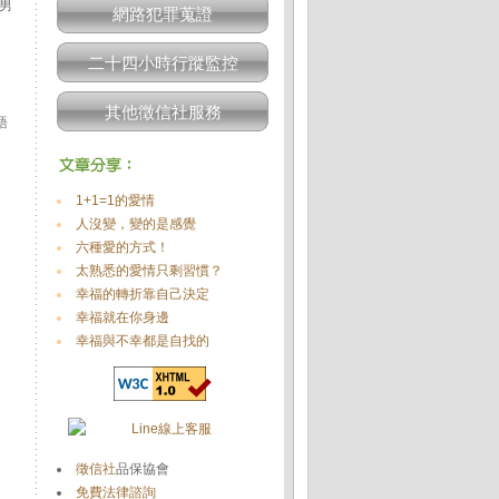
男
網路犯罪蒐證
二十四小時行蹤監控
其他徵信社服務
語
1+1=1的愛情
人沒變，變的是感覺
六種愛的方式！
太熟悉的愛情只剩習慣？
幸福的轉折靠自己決定
幸福就在你身邊
幸福與不幸都是自找的
徵信社
品保協會
免費法律諮詢