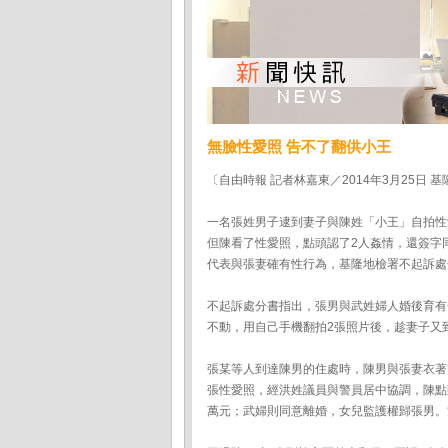
無臉性愛照 告不了翻供小王
〔自由時報 記者林嘉東／2014年3月25日 
一名張姓男子逮到妻子與陳姓「小王」自拍性
但陳看了性愛照，點頭認了2人姦情，還簽字
代表與張妻確有性行為，基隆地檢署不起訴處
不起訴處分書指出，張男與武姓婦人婚後育有
不動，用自己手機翻拍2張照片後，趁妻子又
張某等人到達陳男的住處時，陳男與張妻衣著
張性愛照，經洪姓議員與警員居中協調，陳點
萬元；武婦則同意離婚，女兒監護權歸張男。