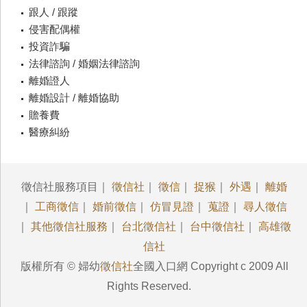
跟人 / 跟蹤
侵害配偶權
投資詐騙
法律諮詢 / 婚姻法律諮詢
離婚證人
離婚設計 / 離婚協助
贍養費
醫療糾紛
徵信社服務項目｜
徵信社
｜
徵信
｜
捉猴
｜
外遇
｜
離婚
｜
工商徵信
｜
婚前徵信
｜
仿冒見證
｜
蒐證
｜
尋人徵信
｜
其他徵信社服務
｜
台北徵信社
｜
台中徵信社
｜
高雄徵
信社
版權所有 © 婦幼
徵信社
全國入口網 Copyright c 2009 All
Rights Reserved.