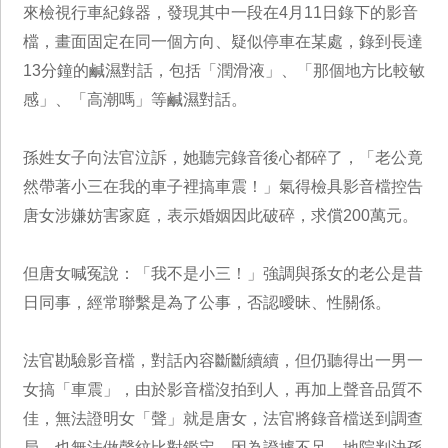
來檢視行車紀錄器，發現其中一段在4月11日錄下的影音
檔，畫面固定在同一個方向、疑似停車在某處，錄到長達
13分鐘的鹹濕對話，包括「潤滑液」、「那個地方比較敏
感」、「高潮嗎」等鹹濕對話。
孫姓女子向法官泣訴，她聽完錄音後心都碎了，「老公竟
然帶著小三在我的車子裡搞車震！」氣得檢具影音檔控告
唐女涉嫌妨害家庭，表示婚姻因此破碎，求償200萬元。
但唐女喊冤說：「我不是小三！」強調與孫女的老公是昔
日同事，經常聯繫是為了公事，否認曖昧、性關係。
法官勘驗影音檔，對話內容斷斷續續，但仍聽得出一男一
女搞「車震」，由於影音檔沒拍到人，再加上聲音品質不
佳，無法證明女「聲」就是唐女，法官將錄音檔送到調查
局，也無法做聲紋比對鑑定，因為證據不足，地院判決孫