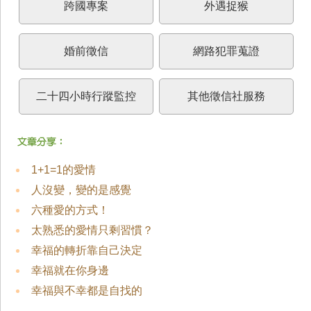
跨國專案
外遇捉猴
婚前徵信
網路犯罪蒐證
二十四小時行蹤監控
其他徵信社服務
1+1=1的愛情
人沒變，變的是感覺
六種愛的方式！
太熟悉的愛情只剩習慣？
幸福的轉折靠自己決定
幸福就在你身邊
幸福與不幸都是自找的