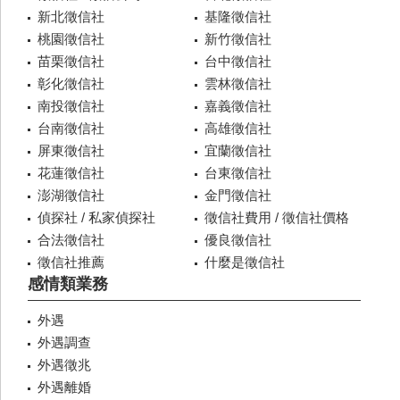
新北徵信社
基隆徵信社
桃園徵信社
新竹徵信社
苗栗徵信社
台中徵信社
彰化徵信社
雲林徵信社
南投徵信社
嘉義徵信社
台南徵信社
高雄徵信社
屏東徵信社
宜蘭徵信社
花蓮徵信社
台東徵信社
澎湖徵信社
金門徵信社
偵探社 / 私家偵探社
徵信社費用 / 徵信社價格
合法徵信社
優良徵信社
徵信社推薦
什麼是徵信社
感情類業務
外遇
外遇調查
外遇徵兆
外遇離婚