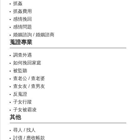
抓姦
抓姦費用
感情挽回
感情問題
婚姻諮詢 / 婚姻諮商
蒐證專業
調查外遇
如何挽回家庭
被監聽
查老公 / 查老婆
查女友 / 查男友
反蒐證
子女行蹤
子女被霸凌
其他
尋人 / 找人
討債 / 應收帳款