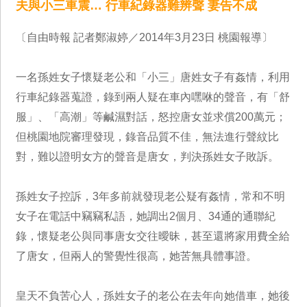
夫與小三車震… 行車紀錄器難辨聲 妻告不成
〔自由時報 記者鄭淑婷／2014年3月23日 桃園報導〕
一名孫姓女子懷疑老公和「小三」唐姓女子有姦情，利用
行車紀錄器蒐證，錄到兩人疑在車內嘿咻的聲音，有「舒
服」、「高潮」等鹹濕對話，怒控唐女並求償200萬元；
但桃園地院審理發現，錄音品質不佳，無法進行聲紋比
對，難以證明女方的聲音是唐女，判決孫姓女子敗訴。
孫姓女子控訴，3年多前就發現老公疑有姦情，常和不明
女子在電話中竊竊私語，她調出2個月、34通的通聯紀
錄，懷疑老公與同事唐女交往曖昧，甚至還將家用費全給
了唐女，但兩人的警覺性很高，她苦無具體事證。
皇天不負苦心人，孫姓女子的老公在去年向她借車，她後