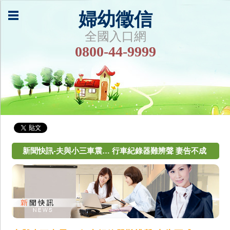
婦幼徵信
全國入口網
0800-44-9999
新聞快訊-夫與小三車震… 行車紀錄器難辨聲 妻告不成