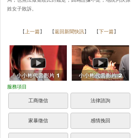
姓女子敗訴。
【
上一篇
】 【
返回新聞快訊
】 【
下一篇
】
工商徵信
法律諮詢
家暴徵信
感情挽回