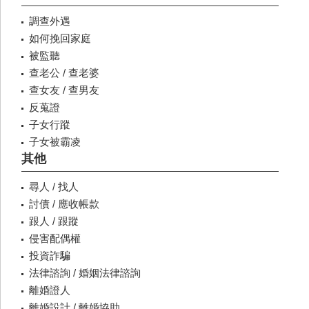
調查外遇
如何挽回家庭
被監聽
查老公 / 查老婆
查女友 / 查男友
反蒐證
子女行蹤
子女被霸凌
其他
尋人 / 找人
討債 / 應收帳款
跟人 / 跟蹤
侵害配偶權
投資詐騙
法律諮詢 / 婚姻法律諮詢
離婚證人
離婚設計 / 離婚協助