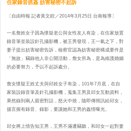
住家錄音抓姦 妨害秘密不起訴
〔自由時報 記者黃文鍠／2014年3月25日 台南報導〕
一名詹姓女子因為懷疑老公與女性友人有染，在住家放置
錄音筆並裝設針孔攝影機，被王男發現，王一氣之下，對
妻子提出妨害秘密告訴，檢察官認為妨害秘密構成要件是
「無故」竊錄他人非公開活動，詹女所為，是為維護婚姻
的必要努力，予以不起訴處分。
詹女懷疑王姓丈夫與邱姓女子有染，101年7月底，在自
家裝設錄音筆及針孔攝影機，蒐集王男及邱女互動資料，
果然錄到兩人親密對話，怒火中燒，隨即傳簡訊給邱女，
揚言握有錄音、錄影，要讓她和王男的姦情曝光。
邱女將上情告知王男，王男不滿遭竊聽，和邱女一起對妻