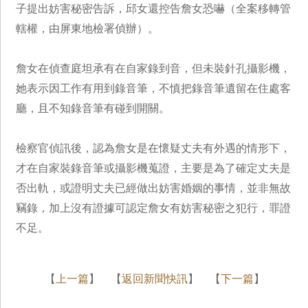
子提出妨害秘密告訴，邱女還控告詹女恐嚇（全案移轉管
轄權，由屏東地檢署偵辦）。
詹女在偵查庭坦承有在自家錄到音，但未裝針孔攝影機，
她表示因工作有用到錄音筆，不慎把錄音筆遺留在住處客
廳，且不知錄音筆有碰到開關。
檢察官偵訊後，認為詹女是在懷疑丈夫有外遇的情形下，
才在自家裝錄音筆或攝影機蒐證，主要是為了確定丈夫是
否出軌，或證明丈夫已經做出妨害婚姻的事情，並非無故
竊錄，加上沒有證據可認定詹女有妨害秘密之犯行，罪證
不足。
【
上一篇
】 【
返回新聞快訊
】 【
下一篇
】