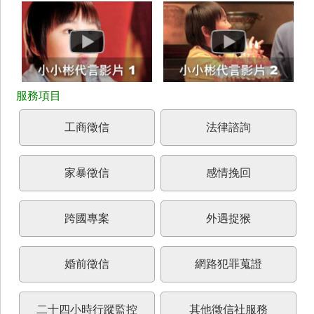
工商徵信
法律諮詢
家暴徵信
感情挽回
跨國專案
外遇捉猴
婚前徵信
網路犯罪蒐證
二十四小時行蹤監控
其他徵信社服務