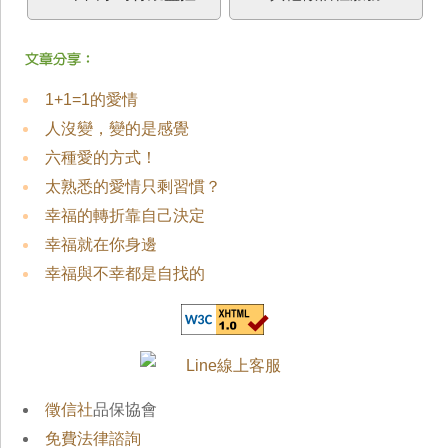
1+1=1的愛情
人沒變，變的是感覺
六種愛的方式！
太熟悉的愛情只剩習慣？
幸福的轉折靠自己決定
幸福就在你身邊
幸福與不幸都是自找的
徵信社
品保協會
免費法律諮詢