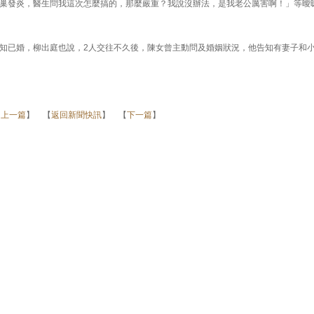
巢發炎，醫生問我這次怎麼搞的，那麼嚴重？我說沒辦法，是我老公厲害啊！」等曖
知已婚，柳出庭也說，2人交往不久後，陳女曾主動問及婚姻狀況，他告知有妻子和
【
上一篇
】 【
返回新聞快訊
】 【
下一篇
】