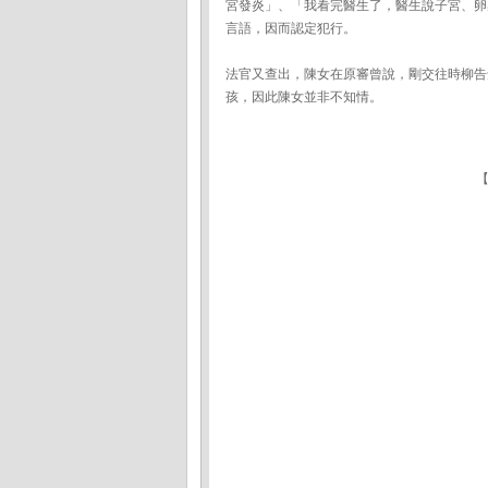
宮發炎」、「我看完醫生了，醫生說子宮、卵
言語，因而認定犯行。
法官又查出，陳女在原審曾說，剛交往時柳告
孩，因此陳女並非不知情。