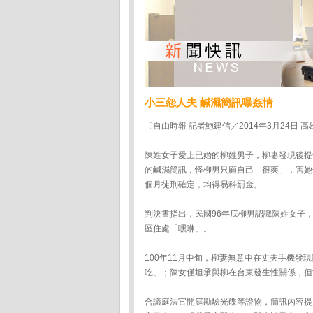
小三怨人夫 鹹濕簡訊曝姦情
〔自由時報 記者鮑建信／2014年3月24日 
陳姓女子愛上已婚的柳姓男子，柳妻發現後提
的鹹濕簡訊，怪柳男只顧自己「很爽」，害她
個月徒刑確定，均得易科罰金。
判決書指出，民國96年底柳男認識陳姓女子，於
區住處「嘿咻」。
100年11月中旬，柳妻無意中在丈夫手機
吃」；陳女僅坦承與柳在台東發生性關係，但
合議庭法官開庭勘驗光碟等證物，簡訊內容提