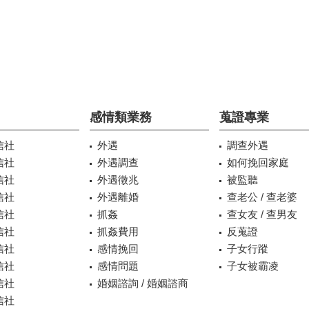
感情類業務
蒐證專業
信社
外遇
調查外遇
信社
外遇調查
如何挽回家庭
信社
外遇徵兆
被監聽
信社
外遇離婚
查老公 / 查老婆
信社
抓姦
查女友 / 查男友
信社
抓姦費用
反蒐證
信社
感情挽回
子女行蹤
信社
感情問題
子女被霸凌
信社
婚姻諮詢 / 婚姻諮商
信社