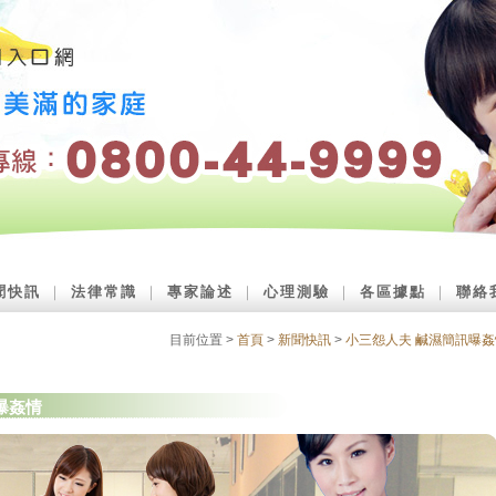
聞快訊
｜
法律常識
｜
專家論述
｜
心理測驗
｜
各區據點
｜
聯絡
目前位置 >
首頁
>
新聞快訊
>
小三怨人夫 鹹濕簡訊曝姦
曝姦情