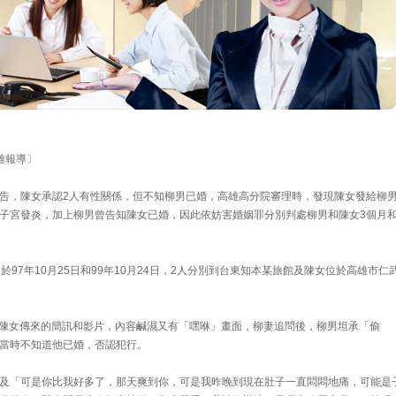
高雄報導〕
告，陳女承認2人有性關係，但不知柳男已婚，高雄高分院審理時，發現陳女發給柳
子宮發炎，加上柳男曾告知陳女已婚，因此依妨害婚姻罪分別判處柳男和陳女3個月和
97年10月25日和99年10月24日，2人分別到台東知本某旅館及陳女位於高雄市仁
發現陳女傳來的簡訊和影片，內容鹹濕又有「嘿咻」畫面，柳妻追問後，柳男坦承「偷
當時不知道他已婚，否認犯行。
及「可是你比我好多了，那天爽到你，可是我昨晚到現在肚子一直悶悶地痛，可能是