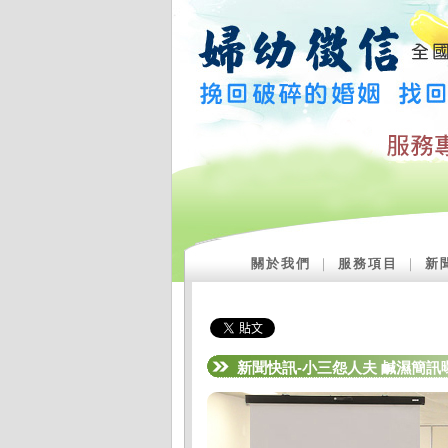
關於我們
｜
服務項目
｜
新
新聞快訊-小三怨人夫 鹹濕簡訊