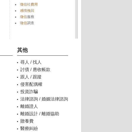
徵信社費用
感情挽回
徵信
服務
徵信
調查
其他
尋人 / 找人
討債 / 應收帳款
跟人 / 跟蹤
侵害配偶權
投資詐騙
法律諮詢 / 婚姻法律諮詢
離婚證人
離婚設計 / 離婚協助
贍養費
醫療糾紛