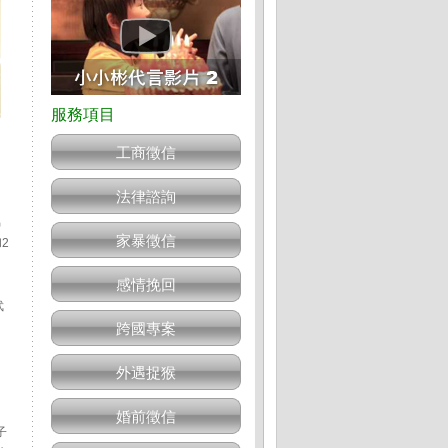
工商徵信
法律諮詢
男
家暴徵信
2
感情挽回
武
跨國專案
外遇捉猴
婚前徵信
子