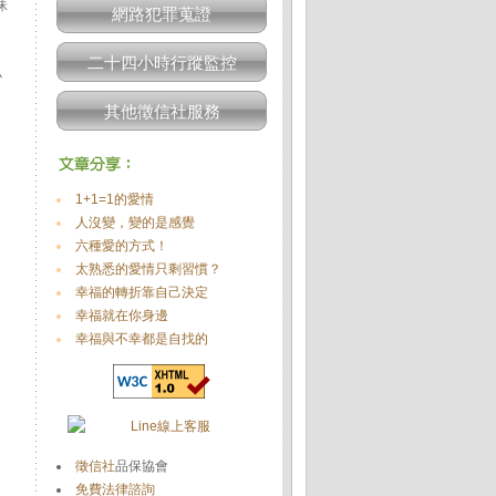
昧
網路犯罪蒐證
二十四小時行蹤監控
小
其他徵信社服務
1+1=1的愛情
人沒變，變的是感覺
六種愛的方式！
太熟悉的愛情只剩習慣？
幸福的轉折靠自己決定
幸福就在你身邊
幸福與不幸都是自找的
徵信社
品保協會
免費法律諮詢