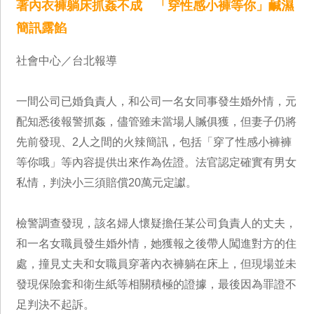
著內衣褲躺床抓姦不成 「穿性感小褲等你」鹹濕
簡訊露餡
社會中心／台北報導
一間公司已婚負責人，和公司一名女同事發生婚外情，元
配知悉後報警抓姦，儘管雖未當場人贓俱獲，但妻子仍將
先前發現、2人之間的火辣簡訊，包括「穿了性感小褲褲
等你哦」等內容提供出來作為佐證。法官認定確實有男女
私情，判決小三須賠償20萬元定讞。
檢警調查發現，該名婦人懷疑擔任某公司負責人的丈夫，
和一名女職員發生婚外情，她獲報之後帶人闖進對方的住
處，撞見丈夫和女職員穿著內衣褲躺在床上，但現場並未
發現保險套和衛生紙等相關積極的證據，最後因為罪證不
足判決不起訴。