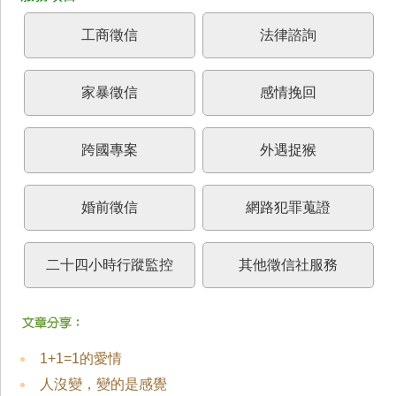
工商徵信
法律諮詢
家暴徵信
感情挽回
跨國專案
外遇捉猴
婚前徵信
網路犯罪蒐證
二十四小時行蹤監控
其他徵信社服務
1+1=1的愛情
人沒變，變的是感覺