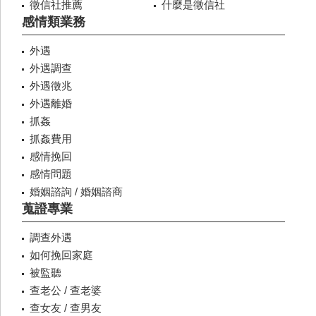
徵信社推薦
什麼是徵信社
感情類業務
外遇
外遇調查
外遇徵兆
外遇離婚
抓姦
抓姦費用
感情挽回
感情問題
婚姻諮詢 / 婚姻諮商
蒐證專業
調查外遇
如何挽回家庭
被監聽
查老公 / 查老婆
查女友 / 查男友