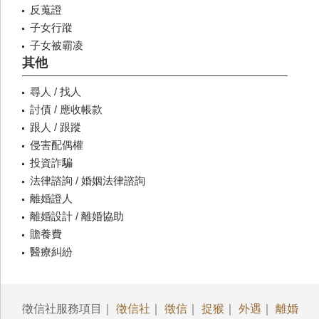
反蒐證
子女行蹤
子女被霸凌
其他
尋人 / 找人
討債 / 應收帳款
跟人 / 跟蹤
侵害配偶權
投資詐騙
法律諮詢 / 婚姻法律諮詢
離婚證人
離婚設計 / 離婚協助
贍養費
醫療糾紛
徵信社服務項目｜
徵信社
｜
徵信
｜
捉猴
｜
外遇
｜
離婚