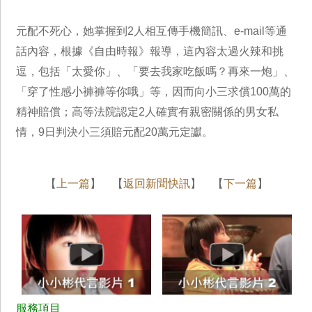
元配不死心，她掌握到2人相互傳手機簡訊、e-mail等通
話內容，根據《自由時報》報導，這內容太過火辣和挑
逗，包括「太愛你」、「要去我家吃飯嗎？再來一炮」、
「穿了性感小褲褲等你哦」等，因而向小三求償100萬的
精神賠償；高等法院認定2人確實有親密關係的男女私
情，9日判決小三須賠元配20萬元定讞。
【
上一篇
】 【
返回新聞快訊
】 【
下一篇
】