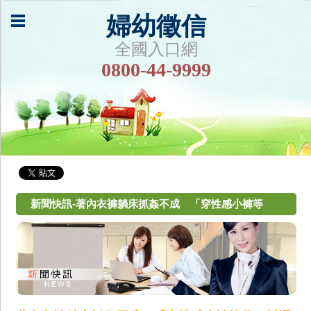
婦幼徵信
全國入口網
0800-44-9999
新聞快訊-著內衣褲躺床抓姦不成 「穿性感小褲等
你」鹹濕簡訊露餡