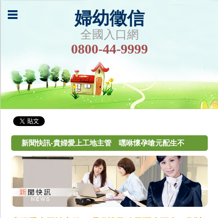
婦幼徵信
全國入口網
0800-44-9999
新聞快訊-貴婦愛上工地主管 嘿咻懷孕嗆元配生不
出：別讓他當不孝子