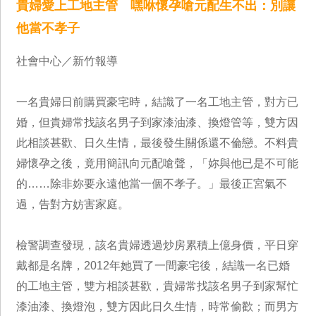
貴婦愛上工地主管 嘿咻懷孕嗆元配生不出：別讓
他當不孝子
社會中心／新竹報導
一名貴婦日前購買豪宅時，結識了一名工地主管，對方已
婚，但貴婦常找該名男子到家漆油漆、換燈管等，雙方因
此相談甚歡、日久生情，最後發生關係還不倫戀。不料貴
婦懷孕之後，竟用簡訊向元配嗆聲，「妳與他已是不可能
的……除非妳要永遠他當一個不孝子。」最後正宮氣不
過，告對方妨害家庭。
檢警調查發現，該名貴婦透過炒房累積上億身價，平日穿
戴都是名牌，2012年她買了一間豪宅後，結識一名已婚
的工地主管，雙方相談甚歡，貴婦常找該名男子到家幫忙
漆油漆、換燈泡，雙方因此日久生情，時常偷歡；而男方