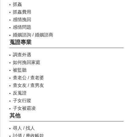
抓姦
抓姦費用
感情挽回
感情問題
婚姻諮詢 / 婚姻諮商
蒐證專業
調查外遇
如何挽回家庭
被監聽
查老公 / 查老婆
查女友 / 查男友
反蒐證
子女行蹤
子女被霸凌
其他
尋人 / 找人
討債 / 應收帳款