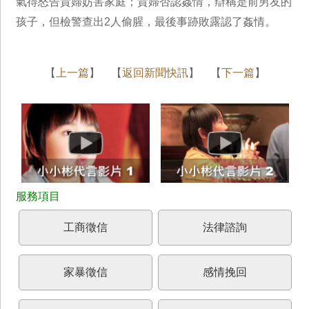
氣得怒告貴婦妨害家庭；貴婦否認姦情，辯稱是前男友的
孩子，但檢警查出2人偷腥，最後事跡敗露認了姦情。
【
上一篇
】 【
返回新聞快訊
】 【
下一篇
】
工商徵信
法律諮詢
家暴徵信
感情挽回