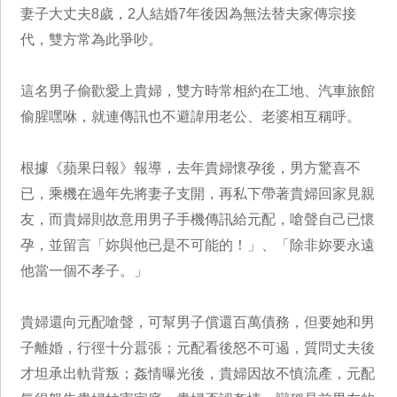
妻子大丈夫8歲，2人結婚7年後因為無法替夫家傳宗接
代，雙方常為此爭吵。
這名男子偷歡愛上貴婦，雙方時常相約在工地、汽車旅館
偷腥嘿咻，就連傳訊也不避諱用老公、老婆相互稱呼。
根據《蘋果日報》報導，去年貴婦懷孕後，男方驚喜不
已，乘機在過年先將妻子支開，再私下帶著貴婦回家見親
友，而貴婦則故意用男子手機傳訊給元配，嗆聲自己已懷
孕，並留言「妳與他已是不可能的！」、「除非妳要永遠
他當一個不孝子。」
貴婦還向元配嗆聲，可幫男子償還百萬債務，但要她和男
子離婚，行徑十分囂張；元配看後怒不可遏，質問丈夫後
才坦承出軌背叛；姦情曝光後，貴婦因故不慎流產，元配