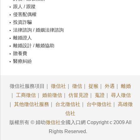
跟人 / 跟蹤
侵害配偶權
投資詐騙
法律諮詢 / 婚姻法律諮詢
離婚證人
離婚設計 / 離婚協助
贍養費
醫療糾紛
徵信社服務項目｜
徵信社
｜
徵信
｜
捉猴
｜
外遇
｜
離婚
｜
工商徵信
｜
婚前徵信
｜
仿冒見證
｜
蒐證
｜
尋人徵信
｜
其他徵信社服務
｜
台北徵信社
｜
台中徵信社
｜
高雄徵
信社
版權所有 © 婦幼
徵信社
全國入口網 Copyright c 2009 All
Rights Reserved.