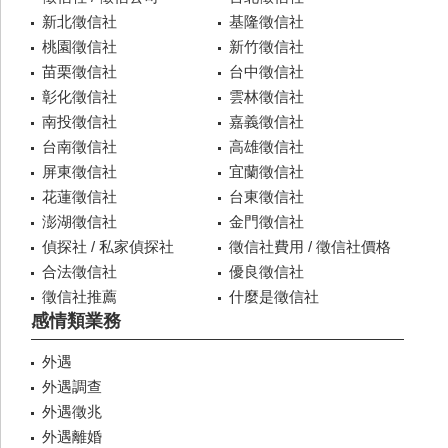
新北徵信社
基隆徵信社
桃園徵信社
新竹徵信社
苗栗徵信社
台中徵信社
彰化徵信社
雲林徵信社
南投徵信社
嘉義徵信社
台南徵信社
高雄徵信社
屏東徵信社
宜蘭徵信社
花蓮徵信社
台東徵信社
澎湖徵信社
金門徵信社
偵探社 / 私家偵探社
徵信社費用 / 徵信社價格
合法徵信社
優良徵信社
徵信社推薦
什麼是徵信社
感情類業務
外遇
外遇調查
外遇徵兆
外遇離婚