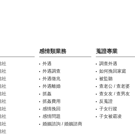
感情類業務
蒐證專業
信社
外遇
調查外遇
信社
外遇調查
如何挽回家庭
信社
外遇徵兆
被監聽
信社
外遇離婚
查老公 / 查老婆
信社
抓姦
查女友 / 查男友
信社
抓姦費用
反蒐證
信社
感情挽回
子女行蹤
信社
感情問題
子女被霸凌
信社
婚姻諮詢 / 婚姻諮商
信社