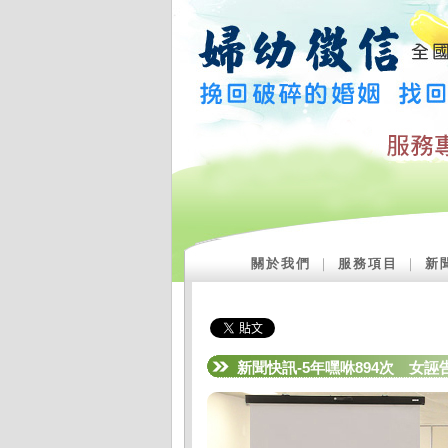
關於我們
｜
服務項目
｜
新
新聞快訊-5年嘿咻894次 女