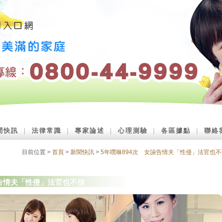
聞快訊
｜
法律常識
｜
專家論述
｜
心理測驗
｜
各區據點
｜
聯絡
目前位置 >
首頁
>
新聞快訊
>
5年嘿咻894次 女誣告情夫「性侵」法官也不
誣告情夫「性侵」法官也不信