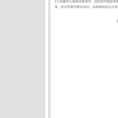
2人的姦情之後被張妻發現，因此怒控她妨害
係。但法官聽完陳女供詞，認為她的說法太過