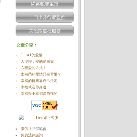
關
網路犯罪蒐證
。
二十四小時行蹤監控
其他徵信社服務
1+1=1的愛情
人沒變，變的是感覺
六種愛的方式！
太熟悉的愛情只剩習慣？
幸福的轉折靠自己決定
幸福就在你身邊
幸福與不幸都是自找的
徵信社
品保協會
免費法律諮詢