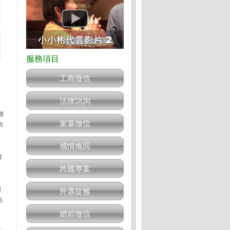
工商徵信
法律諮詢
連
家暴徵信
綿
感情挽回
據
。
跨國專案
關
外遇捉猴
法
婚前徵信