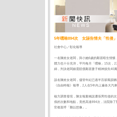
5年嘿咻894次 女誣告情夫「性侵
社會中心／彰化報導
一名陳姓女老闆，與小她6歲的鄰居暗生情愫，
體力也十分充沛，平均每月「嘿咻」15次，
綿，判決老闆娘需賠償鄰居妻子精神損失40
該名陳姓女老闆，儘管年紀已過半百卻風韻猶
《自由時報》報導，2人在5年內上遍各大汽
檢方調查發現，陳女報案稱說遭張男性侵的次
係的次數和地點，竟然高達894次，法院除
官都直呼「難以想像」。