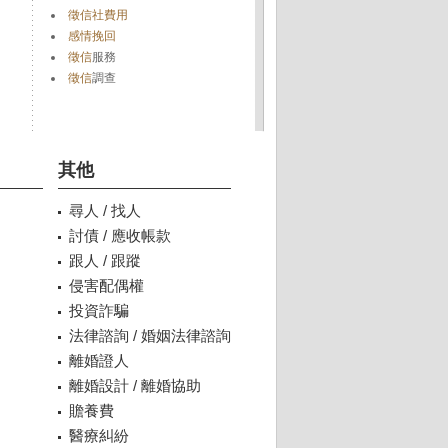
徵信社費用
感情挽回
徵信
服務
徵信
調查
其他
尋人 / 找人
討債 / 應收帳款
跟人 / 跟蹤
侵害配偶權
投資詐騙
法律諮詢 / 婚姻法律諮詢
離婚證人
離婚設計 / 離婚協助
贍養費
醫療糾紛