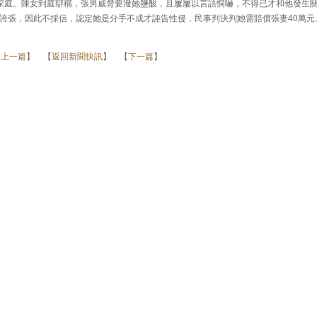
家庭。陳女到庭辯稱，張男威脅要潑她鹽酸，且屢屢以言語恫嚇，不得已才和他發生
誇張，因此不採信，認定她是分手不成才誣告性侵，民事判決判她需賠償張妻40萬元
【
上一篇
】 【
返回新聞快訊
】 【
下一篇
】