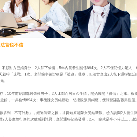
」法官也不信
不顧對方已婚身分，2人私下偷情，5年內竟發生關係894次。2人不僅記憶力驚人，
2天就得「床戰」1次。老闆娘事後辯稱是「被迫」嘿咻，但法官查出2人私下通聯情話
萬元。
存，10年前結識鄰居張姓男子，2人比鄰而居日久生情，開始展開「偷情」之旅。根
車旅館，一共偷情894次；事後陳女另結新歡，想擺脫張男糾纏，便報警誣告張男性侵
數多到「不可計數」，經過調查之後，才得知原是陳女另結新歡。檢方詢問2人發生
了對2人發生性行為的次數感到詫異，查閱通聯紀錄發現，2人一聊就是半小時以上，連