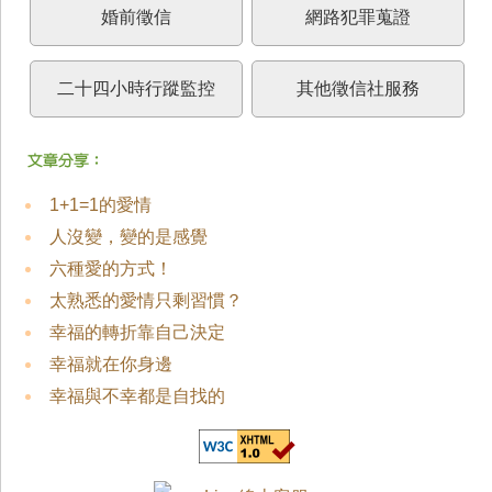
婚前徵信
網路犯罪蒐證
二十四小時行蹤監控
其他徵信社服務
1+1=1的愛情
人沒變，變的是感覺
六種愛的方式！
太熟悉的愛情只剩習慣？
幸福的轉折靠自己決定
幸福就在你身邊
幸福與不幸都是自找的