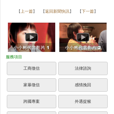
【
上一篇
】 【
返回新聞快訊
】 【
下一篇
】
工商徵信
法律諮詢
家暴徵信
感情挽回
跨國專案
外遇捉猴