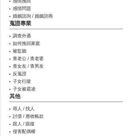
感情挽回
感情問題
婚姻諮詢 / 婚姻諮商
蒐證專業
調查外遇
如何挽回家庭
被監聽
查老公 / 查老婆
查女友 / 查男友
反蒐證
子女行蹤
子女被霸凌
其他
尋人 / 找人
討債 / 應收帳款
跟人 / 跟蹤
侵害配偶權