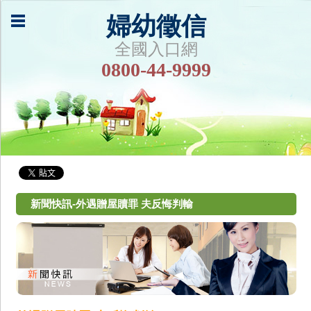
婦幼徵信
全國入口網
0800-44-9999
新聞快訊-外遇贈屋贖罪 夫反悔判輸