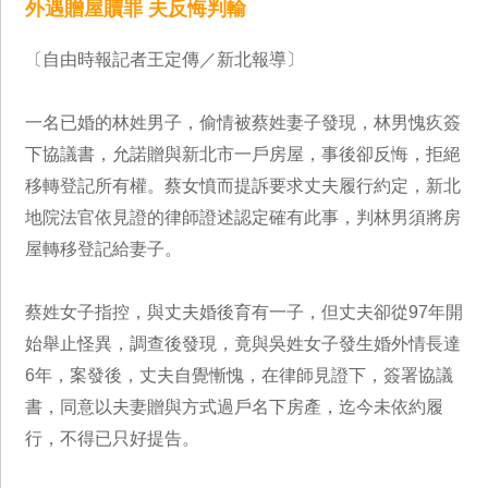
外遇贈屋贖罪 夫反悔判輸
〔自由時報記者王定傳／新北報導〕
一名已婚的林姓男子，偷情被蔡姓妻子發現，林男愧疚簽
下協議書，允諾贈與新北市一戶房屋，事後卻反悔，拒絕
移轉登記所有權。蔡女憤而提訴要求丈夫履行約定，新北
地院法官依見證的律師證述認定確有此事，判林男須將房
屋轉移登記給妻子。
蔡姓女子指控，與丈夫婚後育有一子，但丈夫卻從97年開
始舉止怪異，調查後發現，竟與吳姓女子發生婚外情長達
6年，案發後，丈夫自覺慚愧，在律師見證下，簽署協議
書，同意以夫妻贈與方式過戶名下房產，迄今未依約履
行，不得已只好提告。