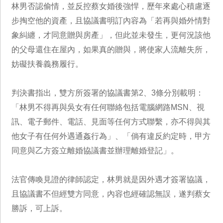
林男否認偷情，並反控蔡女婚後強悍，歷年來處心積慮逐
步掏空他的資產，且協議書明訂內容為「若再與婚外情對
象糾纏，才同意贈與房產」，但此並未發生，更何況該他
的父母還住在屋內，如果真的贈與，將使家人流離失所，
妨礙扶養義務履行。
判決書指出，雙方所簽署的協議書第2、3條分別載明：
「林男不得再與吳女有任何聯絡包括電腦網路MSN、視
訊、電子郵件、電話、見面等任何方式聯繫，亦不得與其
他女子有任何外遇通姦行為」、「倘有違反約定時，甲方
同意與乙方簽立離婚協議書並辦理離婚登記」。
法官傳喚見證的律師認定，林男就是因外遇才簽署協議，
且協議書不但經雙方同意，內容也經確認無誤，遂判蔡女
勝訴，可上訴。