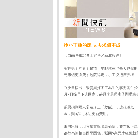
換小王睡的床 人夫求償不成
〔自由時報記者王定傳／新北報導〕
張姓男子的妻子偷情，地點就在他每天睡覺的
元床組更換費；地院認定，小王沒把床弄壞，
判決書指出，張妻與打零工為生的李男發生婚
月7日提早下班回家，赫見李男與妻子剛辦完
張男想到兩人常在床上「炒飯」，越想越氣，
金，與5萬元床組更新費用。
李男出庭，坦言確實與張妻偷情，並在床上嘿
姦行為無相當因果關係，駁回5萬元床組更新