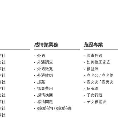
感情類業務
蒐證專業
信社
外遇
調查外遇
信社
外遇調查
如何挽回家庭
信社
外遇徵兆
被監聽
信社
外遇離婚
查老公 / 查老婆
信社
抓姦
查女友 / 查男友
信社
抓姦費用
反蒐證
信社
感情挽回
子女行蹤
信社
感情問題
子女被霸凌
信社
婚姻諮詢 / 婚姻諮商
信社