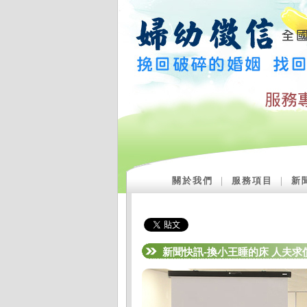
關於我們
｜
服務項目
｜
新
新聞快訊-換小王睡的床 人夫求