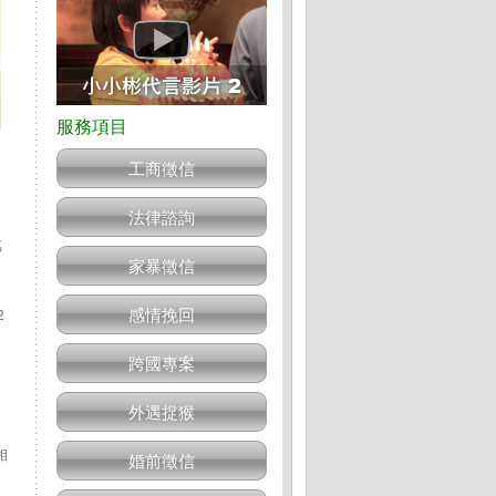
工商徵信
法律諮詢
萬
家暴徵信
感情挽回
2
跨國專案
外遇捉猴
相
婚前徵信