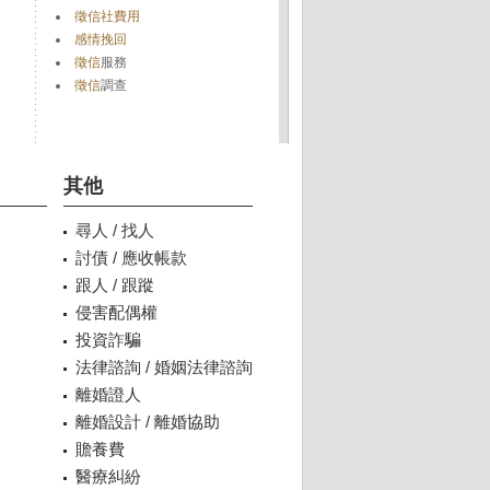
徵信社費用
感情挽回
徵信
服務
徵信
調查
其他
尋人 / 找人
討債 / 應收帳款
跟人 / 跟蹤
侵害配偶權
投資詐騙
法律諮詢 / 婚姻法律諮詢
離婚證人
離婚設計 / 離婚協助
贍養費
醫療糾紛