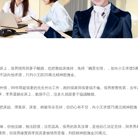
床上，張男憤而與妻子離婚，也把整組床換掉，免得「觸景生情」，並向小王求償5
不該向他求償，只判小王賠20萬元精神慰撫金。
外情，99年間趁張妻的先生外出工作，跑到張家與張妻搞不倫。張男察覺有異，去年
事，李男還躺在床上，氣憤不已，沒多久就跟妻子協議離婚。
把床組、彈簧床、床套、棉被等全丟掉，但仍心有不甘，向小王求償75萬元精神慰撫
咻，但他沒錢，無法賠償；法官認為，張男的床具沒壞，是他自己決定丟掉，與李男
費用，但張男確實因李與其妻偷情而受傷，判賠精神慰撫金20萬元。