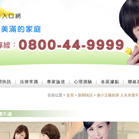
聞快訊
｜
法律常識
｜
專家論述
｜
心理測驗
｜
各區據點
｜
聯絡
目前位置 >
首頁
>
新聞快訊
>
換小王睡的床 人夫求償不
償不成