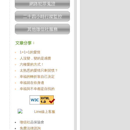
網路犯罪蒐證
二十四小時行蹤監控
其他徵信社服務
1+1=1的愛情
人沒變，變的是感覺
六種愛的方式！
太熟悉的愛情只剩習慣？
幸福的轉折靠自己決定
幸福就在你身邊
幸福與不幸都是自找的
徵信社
品保協會
免費法律諮詢