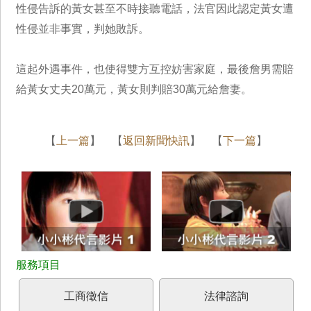
性侵告訴的黃女甚至不時接聽電話，法官因此認定黃女遭
性侵並非事實，判她敗訴。
這起外遇事件，也使得雙方互控妨害家庭，最後詹男需賠
給黃女丈夫20萬元，黃女則判賠30萬元給詹妻。
【
上一篇
】 【
返回新聞快訊
】 【
下一篇
】
工商徵信
法律諮詢