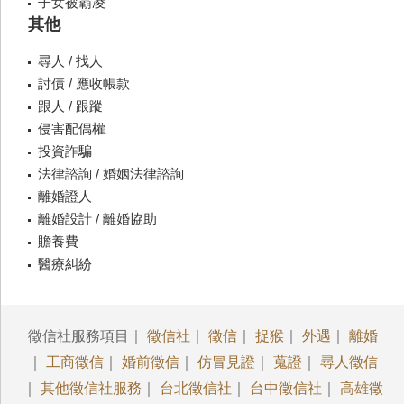
子女被霸凌
其他
尋人 / 找人
討債 / 應收帳款
跟人 / 跟蹤
侵害配偶權
投資詐騙
法律諮詢 / 婚姻法律諮詢
離婚證人
離婚設計 / 離婚協助
贍養費
醫療糾紛
徵信社服務項目｜
徵信社
｜
徵信
｜
捉猴
｜
外遇
｜
離婚
｜
工商徵信
｜
婚前徵信
｜
仿冒見證
｜
蒐證
｜
尋人徵信
｜
其他徵信社服務
｜
台北徵信社
｜
台中徵信社
｜
高雄徵