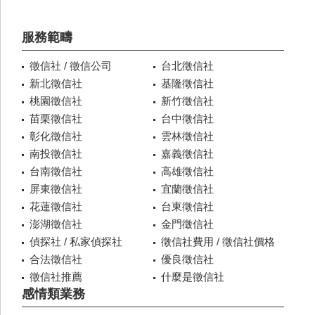
服務範疇
徵信社 / 徵信公司
台北徵信社
新北徵信社
基隆徵信社
桃園徵信社
新竹徵信社
苗栗徵信社
台中徵信社
彰化徵信社
雲林徵信社
南投徵信社
嘉義徵信社
台南徵信社
高雄徵信社
屏東徵信社
宜蘭徵信社
花蓮徵信社
台東徵信社
澎湖徵信社
金門徵信社
偵探社 / 私家偵探社
徵信社費用 / 徵信社價格
合法徵信社
優良徵信社
徵信社推薦
什麼是徵信社
感情類業務