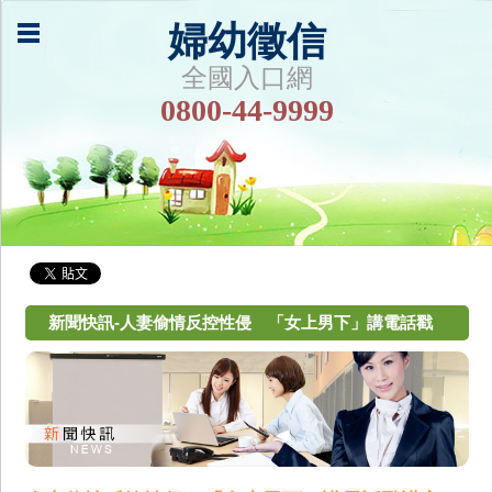
婦幼徵信
全國入口網
0800-44-9999
新聞快訊-人妻偷情反控性侵 「女上男下」講電話戳
謊言