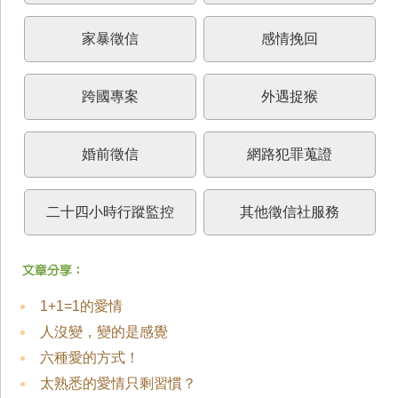
家暴徵信
感情挽回
跨國專案
外遇捉猴
婚前徵信
網路犯罪蒐證
二十四小時行蹤監控
其他徵信社服務
1+1=1的愛情
人沒變，變的是感覺
六種愛的方式！
太熟悉的愛情只剩習慣？