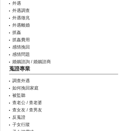
外遇
外遇調查
外遇徵兆
外遇離婚
抓姦
抓姦費用
感情挽回
感情問題
婚姻諮詢 / 婚姻諮商
蒐證專業
調查外遇
如何挽回家庭
被監聽
查老公 / 查老婆
查女友 / 查男友
反蒐證
子女行蹤