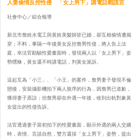
人妻偷情反控性侵 「女上男下」講電話戳謊言
社會中心／綜合報導
新北市詹姓水電工與黃姓美髮師皆已婚，卻互相偷情遭揭
穿；不料，事隔一年後黃女反控詹男性侵，將人告上法
庭，幸法官勘驗性愛畫面時，發現兩人以「女上男下」姿
勢嘿咻，黃女還不時講電話，判黃女派訴。
這起互為「小三」、「小王」的案件，詹男妻子發現不倫
戀後，安裝攝影機拍下兩人脫序的行為，因詹男已道歉，
獲得妻子原諒；但詹男卻在外遇一年後，收到出軌對象黃
女提出的性侵告訴。
法官透過妻子當初拍下的性愛畫面，顯示外遇的兩人交媾
時，表情、言談自然，雙方還採「女上男下」姿勢，提出