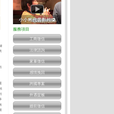
工商徵信
確
法律諮詢
男
家暴徵信
而
感情挽回
還
跨國專案
姓
則
外遇捉猴
爭
無
婚前徵信
償