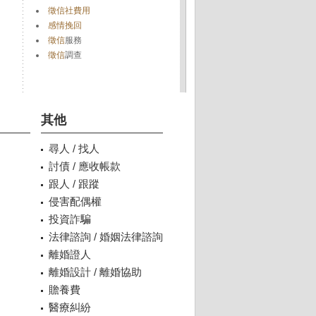
徵信社費用
感情挽回
徵信
服務
徵信
調查
其他
尋人 / 找人
討債 / 應收帳款
跟人 / 跟蹤
侵害配偶權
投資詐騙
法律諮詢 / 婚姻法律諮詢
離婚證人
離婚設計 / 離婚協助
贍養費
醫療糾紛