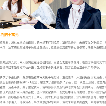
男判賠十萬元
搞外遇，居然在結婚前兩週，將未婚妻打到流產，還解除婚約。未婚妻做DNA鑑定，
求償。法官痛批鄭姓男子無故違反婚約，還要忍受流產等身心靈傷害，法官判處鄭姓
役時認識女友，兩人熱戀並在退伍後同居。由於女友懷孕四個月，在雙方家長同意下
告卻懷疑妻婚妻經常往外跑，並結交不少異性朋友，雙方也發生過多次口角爭執。
的孩子不是他的，竟然在婚禮前兩周動手毆打她，造成懷孕十六週的胎兒因而流產；
後忍著劇痛到醫院做DNA鑑定，確認孩子是鄭姓男子所生，並一狀告上法院，控告鄭
雜支、流產手術、親子鑑定費用、留職停薪損失及精神賠償等合計卅四萬元。而被告
發現未婚妻對家人錙銖必較，也不幫忙家務事，全交給年邁祖母處理，苦勸不聽才起
喜餅、婚紗攝影等費用六十三萬元，要求抵銷提告的賠償金。法官審理後認為，被告
週還出手傷人，導致流產，事後還無故解除婚約，造成未婚妻顏面盡失，判處被告賠