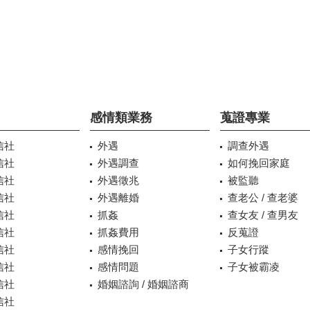
感情類業務
蒐證專業
信社
外遇
調查外遇
信社
外遇調查
如何挽回家庭
信社
外遇徵兆
被監聽
信社
外遇離婚
查老公 / 查老婆
信社
抓姦
查女友 / 查男友
信社
抓姦費用
反蒐證
信社
感情挽回
子女行蹤
信社
感情問題
子女被霸凌
信社
婚姻諮詢 / 婚姻諮商
信社