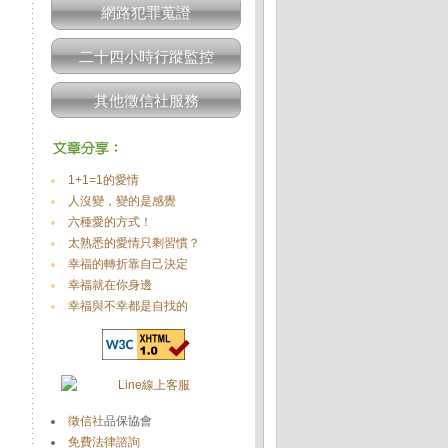
網路犯罪蒐證
二十四小時行蹤監控
其他徵信社服務
1+1=1的愛情
人沒變，變的是感覺
六種愛的方式！
太熟悉的愛情只剩習慣？
幸福的轉折靠自己決定
幸福就在你身邊
幸福與不幸都是自找的
徵信社
品保協會
免費法律諮詢