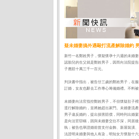
疑未婚妻搞外遇毆打流產解除婚約 
新竹一名鄭姓男子，懷疑懷孕十六週的未婚妻
認胎兒的生父就是鄭姓男子，因而向法院提告
子應賠十萬三千一百元。
判決書中指出，被告廿三歲的鄭姓男子，在服
訂婚，女友也辭去工作專心籌備婚禮。不料被
未婚妻向法官指控鄭姓男子，不但懷疑肚子裡
逕行解除婚約，並將她趕出家門。未婚妻流產
男子違反婚約，提出損害賠償，同時列出婚宴
是向法官辯稱，因與未婚妻交往不深，同居後
執；被告也舉證婚前曾支付金飾、新屋裝潢、
法證明未婚妻與他人有染，明知女方懷胎十六