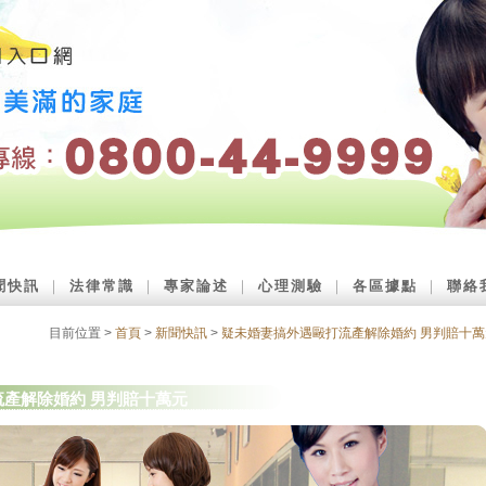
聞快訊
｜
法律常識
｜
專家論述
｜
心理測驗
｜
各區據點
｜
聯絡
目前位置 >
首頁
>
新聞快訊
>
疑未婚妻搞外遇毆打流產解除婚約 男判賠十萬
流產解除婚約 男判賠十萬元