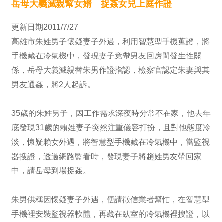
岳母大義滅親幫女婿 捉姦女兒上庭作證
更新日期2011/7/27
高雄市朱姓男子懷疑妻子外遇，利用智慧型手機蒐證，將
手機藏在冷氣機中，發現妻子竟帶男友回房間發生性關
係，岳母大義滅親替朱男作證指認，檢察官認定朱妻與其
男友通姦，將2人起訴。
35歲的朱姓男子，因工作需求深夜時分常不在家，他去年
底發現31歲的賴姓妻子突然注重儀容打扮，且對他態度冷
淡，懷疑賴女外遇，將智慧型手機藏在冷氣機中，當監視
器搜證，透過網路監看時，發現妻子將趙姓男友帶回家
中，請岳母到場捉姦。
朱男供稱因懷疑妻子外遇，便請徵信業者幫忙，在智慧型
手機裡安裝監視器軟體，再藏在臥室的冷氣機裡搜證，以