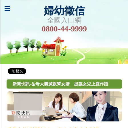
婦幼徵信
全國入口網
0800-44-9999
新聞快訊-岳母大義滅親幫女婿 捉姦女兒上庭作證