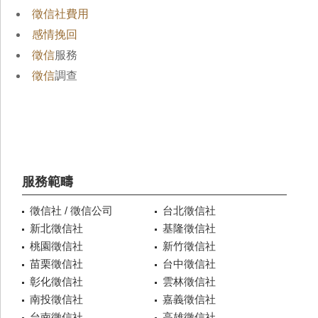
徵信社費用
感情挽回
徵信
服務
徵信
調查
服務範疇
徵信社 / 徵信公司
台北徵信社
新北徵信社
基隆徵信社
桃園徵信社
新竹徵信社
苗栗徵信社
台中徵信社
彰化徵信社
雲林徵信社
南投徵信社
嘉義徵信社
台南徵信社
高雄徵信社