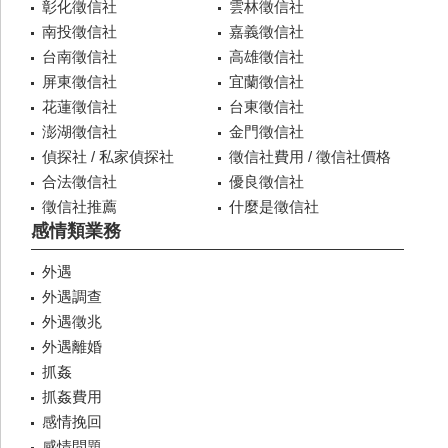
彰化徵信社
雲林徵信社
南投徵信社
嘉義徵信社
台南徵信社
高雄徵信社
屏東徵信社
宜蘭徵信社
花蓮徵信社
台東徵信社
澎湖徵信社
金門徵信社
偵探社 / 私家偵探社
徵信社費用 / 徵信社價格
合法徵信社
優良徵信社
徵信社推薦
什麼是徵信社
感情類業務
外遇
外遇調查
外遇徵兆
外遇離婚
抓姦
抓姦費用
感情挽回
感情問題