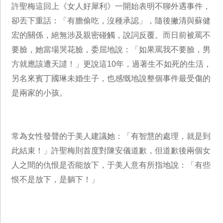
許聖梅這回上《女人好犀利》一開始表明不聊外遇事件，
卻丟下重話：「有膽偷吃，沒種承認」，隨後撇清與蘇健
宏的關係，絕無涉及親密碰觸，說詞反覆。而日前被罵不
要臉，她當場哭花臉，委屈地說：「如果罵我不要臉，男
方就應該遭天譴！」更說這10年，過著生不如死的生活，
另名來賓丁國琳未婚生子，也感慨地說整個事件最受傷的
是兩家的小孩。
常為女性發聲的于美人建議她：「有智慧的處理，就是到
此結束！」許聖梅則首度對陳安儀道歉，但道歉後兩個女
人之間的仇恨是否能放下，于美人意有所指地說：「有些
恨不是放下，是躺下！」