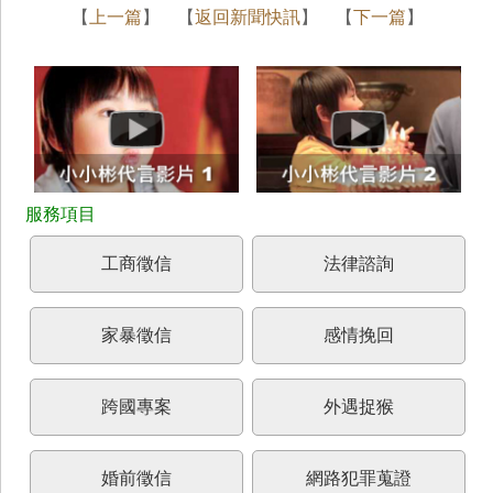
【
上一篇
】 【
返回新聞快訊
】 【
下一篇
】
工商徵信
法律諮詢
家暴徵信
感情挽回
跨國專案
外遇捉猴
婚前徵信
網路犯罪蒐證