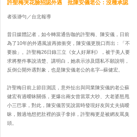
許聖梅哭花臉招認外遇 批陳安儀老公：沒種承認
者張瀞勻／台北報導
昔日媒體記者，如今轉當通告咖的許聖梅、陳安儀，日前
為了10年的外遇風波再掀衝突，陳安儀更脫口而出：「不
要臉」。許聖梅26日錄三立《女人好犀利》，被于美人要
求將整件事說清楚、講明白，她表示涉及隱私不願說明，
反倒公開外遇對象，也是陳安儀老公的名字─蘇健宏。
許聖梅日前上節目測謊，意外扯出與同業陳安儀的老公蘇
健宏有過曖昧關係，更爆出兩女曾當眾大吵、大老婆怒甩
小三巴掌，對此，陳安儀苦笑說當時發現好友與丈夫搞曖
昧，難過地想把肚裡的孩子拿掉，許聖梅更是被網友罵臭
頭。