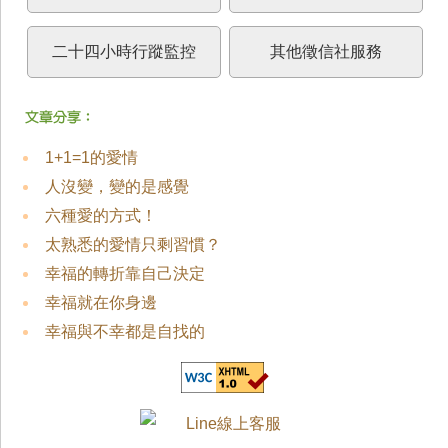
二十四小時行蹤監控
其他徵信社服務
1+1=1的愛情
人沒變，變的是感覺
六種愛的方式！
太熟悉的愛情只剩習慣？
幸福的轉折靠自己決定
幸福就在你身邊
幸福與不幸都是自找的