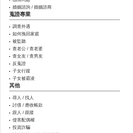
婚姻諮詢 / 婚姻諮商
蒐證專業
調查外遇
如何挽回家庭
被監聽
查老公 / 查老婆
查女友 / 查男友
反蒐證
子女行蹤
子女被霸凌
其他
尋人 / 找人
討債 / 應收帳款
跟人 / 跟蹤
侵害配偶權
投資詐騙