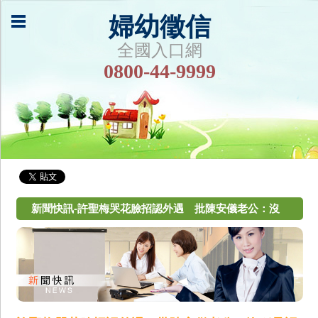
婦幼徵信
全國入口網
0800-44-9999
新聞快訊-許聖梅哭花臉招認外遇 批陳安儀老公：沒
種承認