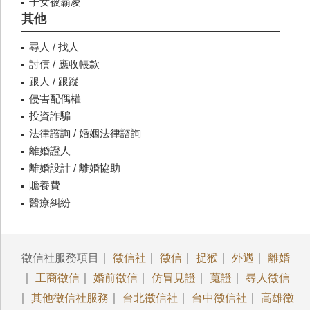
子女被霸凌
其他
尋人 / 找人
討債 / 應收帳款
跟人 / 跟蹤
侵害配偶權
投資詐騙
法律諮詢 / 婚姻法律諮詢
離婚證人
離婚設計 / 離婚協助
贍養費
醫療糾紛
徵信社服務項目｜
徵信社
｜
徵信
｜
捉猴
｜
外遇
｜
離婚
｜
工商徵信
｜
婚前徵信
｜
仿冒見證
｜
蒐證
｜
尋人徵信
｜
其他徵信社服務
｜
台北徵信社
｜
台中徵信社
｜
高雄徵