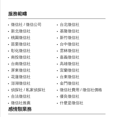
服務範疇
徵信社 / 徵信公司
台北徵信社
新北徵信社
基隆徵信社
桃園徵信社
新竹徵信社
苗栗徵信社
台中徵信社
彰化徵信社
雲林徵信社
南投徵信社
嘉義徵信社
台南徵信社
高雄徵信社
屏東徵信社
宜蘭徵信社
花蓮徵信社
台東徵信社
澎湖徵信社
金門徵信社
偵探社 / 私家偵探社
徵信社費用 / 徵信社價格
合法徵信社
優良徵信社
徵信社推薦
什麼是徵信社
感情類業務