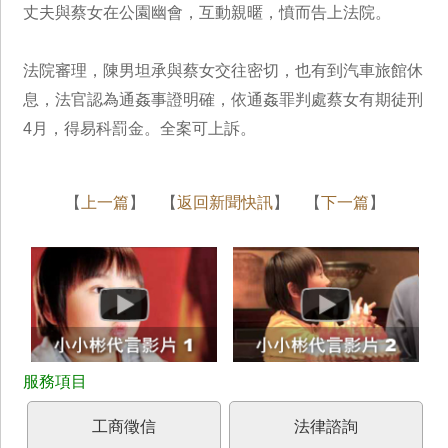
丈夫與蔡女在公園幽會，互動親暱，憤而告上法院。
法院審理，陳男坦承與蔡女交往密切，也有到汽車旅館休
息，法官認為通姦事證明確，依通姦罪判處蔡女有期徒刑
4月，得易科罰金。全案可上訴。
【
上一篇
】 【
返回新聞快訊
】 【
下一篇
】
工商徵信
法律諮詢