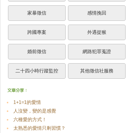
家暴徵信
感情挽回
跨國專案
外遇捉猴
婚前徵信
網路犯罪蒐證
二十四小時行蹤監控
其他徵信社服務
1+1=1的愛情
人沒變，變的是感覺
六種愛的方式！
太熟悉的愛情只剩習慣？