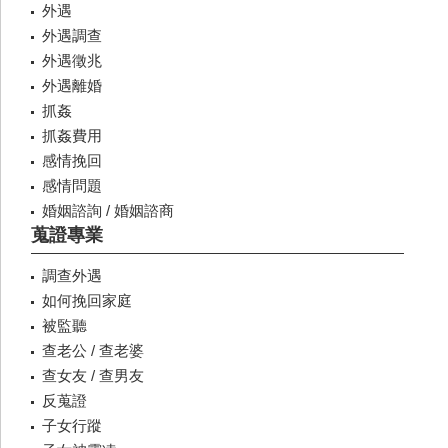
外遇
外遇調查
外遇徵兆
外遇離婚
抓姦
抓姦費用
感情挽回
感情問題
婚姻諮詢 / 婚姻諮商
蒐證專業
調查外遇
如何挽回家庭
被監聽
查老公 / 查老婆
查女友 / 查男友
反蒐證
子女行蹤