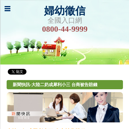
婦幼徵信
全國入口網
0800-44-9999
新聞快訊-大陸二奶成犀利小三 台商被告賠錢