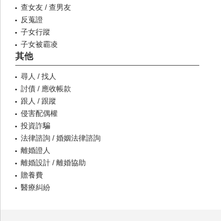
查女友 / 查男友
反蒐證
子女行蹤
子女被霸凌
其他
尋人 / 找人
討債 / 應收帳款
跟人 / 跟蹤
侵害配偶權
投資詐騙
法律諮詢 / 婚姻法律諮詢
離婚證人
離婚設計 / 離婚協助
贍養費
醫療糾紛