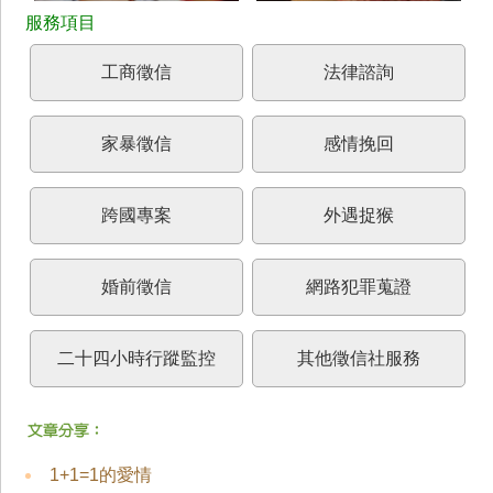
工商徵信
法律諮詢
家暴徵信
感情挽回
跨國專案
外遇捉猴
婚前徵信
網路犯罪蒐證
二十四小時行蹤監控
其他徵信社服務
1+1=1的愛情