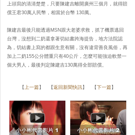
上頭寫的清清楚楚，只要陳建吉離開廣州三個月，就得賠
償王君30萬人民幣，相當於台幣 130萬。
陳建吉最後只能透過MSN跟大老婆求救，抓了機票逃回
台灣，沒想到二奶還拿著切結書跨海提告，地方法院認
為，切結書上寫的都跟生意有關，沒有違背善良風俗，再
加上二奶155公分體重只有40公斤，怎麼可能強迫軟禁一
個大男人，最後判定陳建吉130萬得全部賠償。
【
上一篇
】 【
返回新聞快訊
】 【
下一篇
】