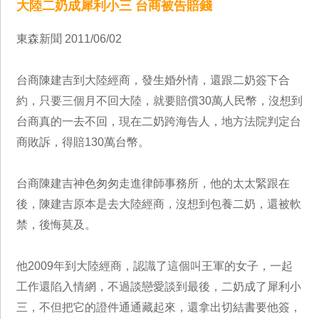
大陸二奶成犀利小三 台商被告賠錢
東森新聞 2011/06/02
台商陳建吉到大陸經商，發生婚外情，還跟二奶簽下合
約，只要三個月不回大陸，就要賠償30萬人民幣，沒想到
台商真的一去不回，現在二奶跨海告人，地方法院判定台
商敗訴，得賠130萬台幣。
台商陳建吉神色匆匆走進律師事務所，他的太太緊跟在
後，陳建吉原本是去大陸經商，沒想到包養二奶，還被軟
禁，後悔莫及。
他2009年到大陸經商，認識了這個叫王軍的女子，一起
工作還陷入情網，不過談戀愛談到最後，二奶成了犀利小
三，不但把它的證件通通藏起來，還拿出切結書要他簽，