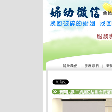
關於我們
｜
服務項目
｜
新
新聞快訊-二奶握切結書 台商賠