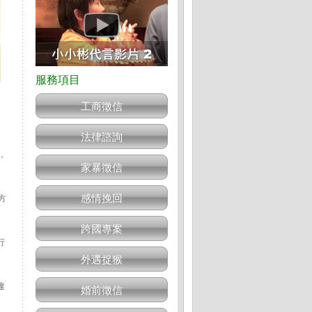
工商徵信
法律諮詢
，
家暴徵信
感情挽回
方
跨國專案
行
外遇捉猴
違
婚前徵信