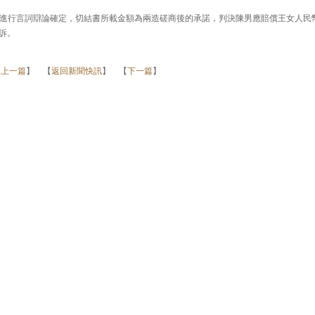
進行言詞辯論確定，切結書所載金額為兩造磋商後的承諾，判決陳男應賠償王女人民
上訴。
【
上一篇
】 【
返回新聞快訊
】 【
下一篇
】