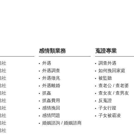
感情類業務
蒐證專業
信社
外遇
調查外遇
信社
外遇調查
如何挽回家庭
信社
外遇徵兆
被監聽
信社
外遇離婚
查老公 / 查老婆
信社
抓姦
查女友 / 查男友
信社
抓姦費用
反蒐證
信社
感情挽回
子女行蹤
信社
感情問題
子女被霸凌
信社
婚姻諮詢 / 婚姻諮商
信社