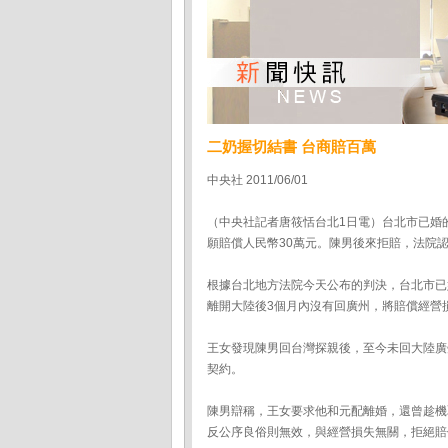
二奶握切結書 台商賠百萬
中央社 2011/06/01
（中央社記者唐筱恬台北1日電）台北市已婚
願賠償人民幣30萬元。陳男後來拒賠，法院認
根據台北地方法院今天公布的判決，台北市已
離開大陸後3個月內沒有回廣州，將賠償經營
王女發現陳男回台灣探親後，至今未回大陸廣
契約。
陳男辯稱，王女要求他和元配離婚，還曾趁機
反公序良俗則無效，與經營損失無關，拒絕賠