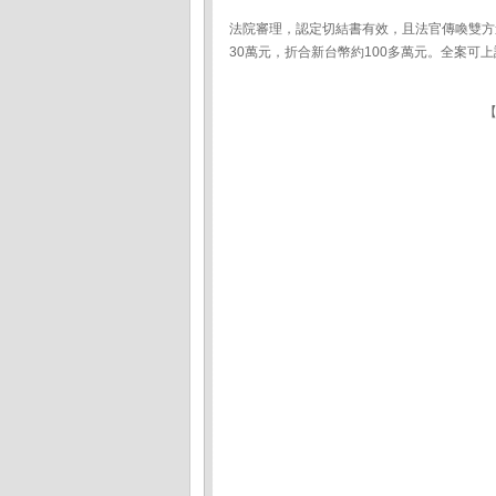
法院審理，認定切結書有效，且法官傳喚雙方
30萬元，折合新台幣約100多萬元。全案可