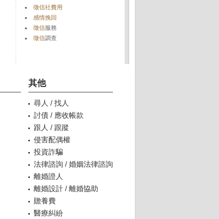
徵信社費用
感情挽回
徵信
服務
徵信
調查
其他
尋人 / 找人
討債 / 應收帳款
跟人 / 跟蹤
侵害配偶權
投資詐騙
法律諮詢 / 婚姻法律諮詢
離婚證人
離婚設計 / 離婚協助
贍養費
醫療糾紛