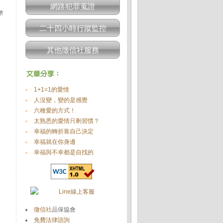
網路犯罪蒐證
幣
二十四小時行蹤監控
其他徵信社服務
1+1=1的愛情
人沒變，變的是感覺
六種愛的方式！
太熟悉的愛情只剩習慣？
幸福的轉折靠自己決定
幸福就在你身邊
幸福與不幸都是自找的
徵信社
品保協會
免費法律諮詢