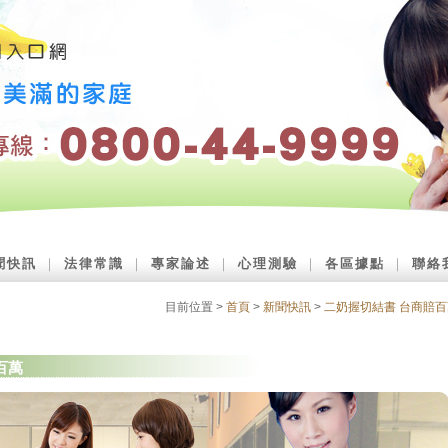
聞快訊
｜
法律常識
｜
專家論述
｜
心理測驗
｜
各區據點
｜
聯絡
目前位置 >
首頁
>
新聞快訊
>
二奶握切結書 台商賠百
百萬