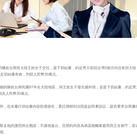
的陳姓台商與大陸王姓女子交往，簽下切結書，約定男方若回台灣3個月內沒有回大陸
定切結書有效，判賠人民幣30萬元。
婚的陳姓台商民國97年在大陸地區，與王姓女子發生婚外情，並簽下切結書，約定男
損失人民幣30萬元。
州，也未履行切結書內容賠償損失，委託律師到法院提起民事訴訟，提告要求台商履
取走他的護照與台胞證，不讓他返台。且契約內容為承諾脫離家庭而與王女相守，若
償。