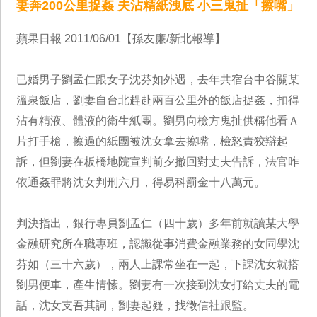
妻奔200公里捉姦 夫沾精紙洩底 小三鬼扯「擦嘴」
蘋果日報 2011/06/01【孫友廉/新北報導】
已婚男子劉孟仁跟女子沈芬如外遇，去年共宿台中谷關某
溫泉飯店，劉妻自台北趕赴兩百公里外的飯店捉姦，扣得
沾有精液、體液的衛生紙團。劉男向檢方鬼扯供稱他看Ａ
片打手槍，擦過的紙團被沈女拿去擦嘴，檢怒責狡辯起
訴，但劉妻在板橋地院宣判前夕撤回對丈夫告訴，法官昨
依通姦罪將沈女判刑六月，得易科罰金十八萬元。
判決指出，銀行專員劉孟仁（四十歲）多年前就讀某大學
金融研究所在職專班，認識從事消費金融業務的女同學沈
芬如（三十六歲），兩人上課常坐在一起，下課沈女就搭
劉男便車，產生情愫。劉妻有一次接到沈女打給丈夫的電
話，沈女支吾其詞，劉妻起疑，找徵信社跟監。