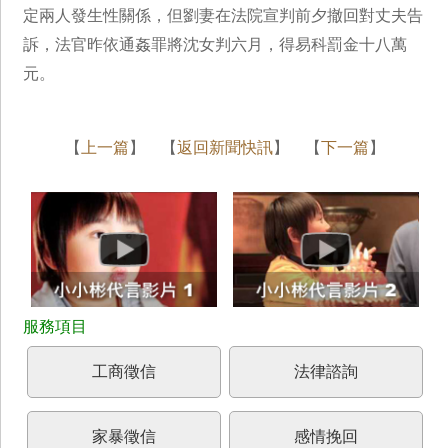
定兩人發生性關係，但劉妻在法院宣判前夕撤回對丈夫告
訴，法官昨依通姦罪將沈女判六月，得易科罰金十八萬
元。
【
上一篇
】 【
返回新聞快訊
】 【
下一篇
】
工商徵信
法律諮詢
家暴徵信
感情挽回