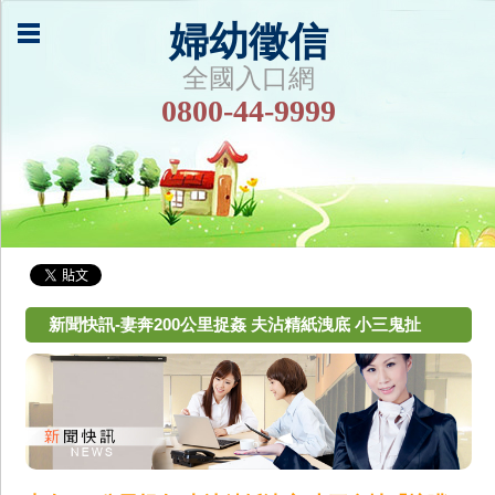
婦幼徵信
全國入口網
0800-44-9999
新聞快訊-妻奔200公里捉姦 夫沾精紙洩底 小三鬼扯
「擦嘴」