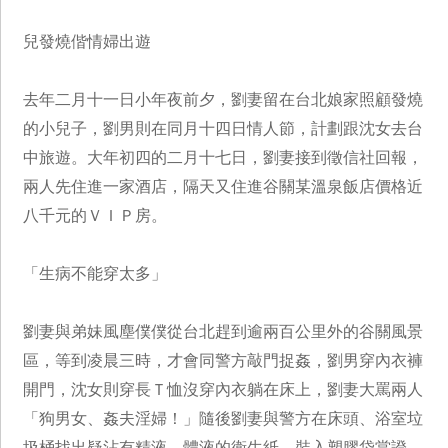
兒發燒偕情婦出遊
去年二月十一日小年夜前夕，劉妻留在台北娘家照顧發燒
的小兒子，劉男則在同月十四日情人節，計劃跟沈女去台
中旅遊。大年初四的二月十七日，劉妻接到徵信社回報，
兩人先住進一家酒店，隔天又住進谷關某溫泉飯店價格近
八千元的ＶＩＰ房。
「生病不能穿太多」
劉妻與弟妹風塵僕僕從台北趕到逾兩百公里外的谷關風景
區，等到凌晨三時，才會同警方敲門捉姦，劉男穿內衣褲
開門，沈女則穿長Ｔ恤沒穿內衣躺在床上，劉妻大罵兩人
「狗男女、姦夫淫婦！」隨後劉妻與警方在床頭、浴室垃
圾桶找出疑沾有精液、體液的衛生紙，裝入塑膠袋當證