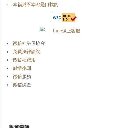
幸福與不幸都是自找的
徵信社
品保協會
免費法律諮詢
徵信社費用
感情挽回
徵信
服務
徵信
調查
服務範疇