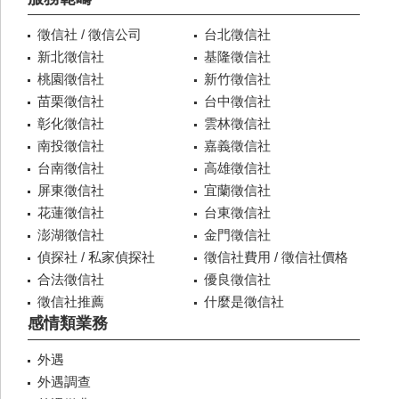
徵信社 / 徵信公司
台北徵信社
新北徵信社
基隆徵信社
桃園徵信社
新竹徵信社
苗栗徵信社
台中徵信社
彰化徵信社
雲林徵信社
南投徵信社
嘉義徵信社
台南徵信社
高雄徵信社
屏東徵信社
宜蘭徵信社
花蓮徵信社
台東徵信社
澎湖徵信社
金門徵信社
偵探社 / 私家偵探社
徵信社費用 / 徵信社價格
合法徵信社
優良徵信社
徵信社推薦
什麼是徵信社
感情類業務
外遇
外遇調查