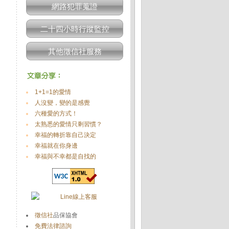
網路犯罪蒐證
二十四小時行蹤監控
其他徵信社服務
1+1=1的愛情
人沒變，變的是感覺
六種愛的方式！
太熟悉的愛情只剩習慣？
幸福的轉折靠自己決定
幸福就在你身邊
幸福與不幸都是自找的
徵信社
品保協會
免費法律諮詢