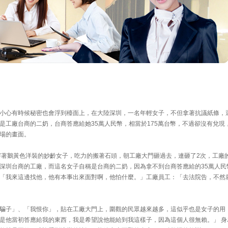
小心有時候秘密也會浮到檯面上，在大陸深圳，一名年輕女子，不但拿著抗議紙條，
是工廠台商的二奶，台商答應給她35萬人民幣，相當於175萬台幣，不過卻沒有兌現
場的畫面。
穿著鵝黃色洋裝的妙齡女子，吃力的搬著石頭，朝工廠大門砸過去，連砸了2次，工廠
深圳台商的工廠，而這名女子自稱是台商的二奶，因為拿不到台商答應給的35萬人民
「我來這邊找他，他有本事出來面對啊，他怕什麼。」工廠員工：「去法院告，不然
騙子」、「我恨你」，貼在工廠大門上，圍觀的民眾越來越多，這似乎也是女子的用
是他當初答應給我的東西，我是希望說他能給到我這樣子，因為這個人很無賴。」 身