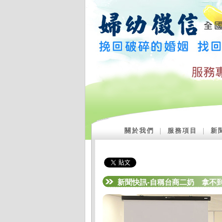
關於我們
｜
服務項目
｜
新
新聞快訊-自稱台商二奶 拿不