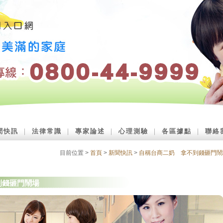
聞快訊
｜
法律常識
｜
專家論述
｜
心理測驗
｜
各區據點
｜
聯絡
目前位置 >
首頁
>
新聞快訊
>
自稱台商二奶 拿不到錢砸門鬧
到錢砸門鬧場