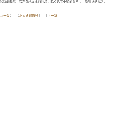
然就是要錢，或許看到這樣的情況，能給意志不堅的台商，一點警惕的教訓。
【
上一篇
】 【
返回新聞快訊
】 【
下一篇
】