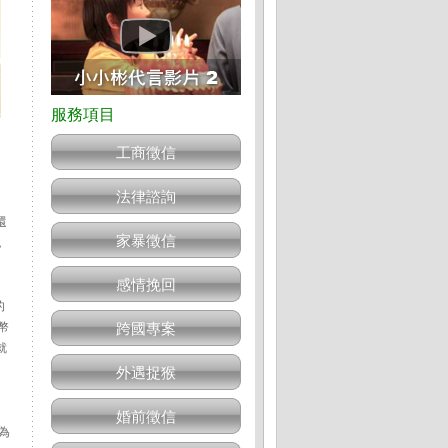
工商徵信
法律諮詢
還
家暴徵信
，
感情挽回
的
幣
跨國專案
就
外遇捉猴
婚前徵信
為