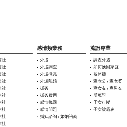
感情類業務
蒐證專業
信社
外遇
調查外遇
信社
外遇調查
如何挽回家庭
信社
外遇徵兆
被監聽
信社
外遇離婚
查老公 / 查老婆
信社
抓姦
查女友 / 查男友
信社
抓姦費用
反蒐證
信社
感情挽回
子女行蹤
信社
感情問題
子女被霸凌
信社
婚姻諮詢 / 婚姻諮商
信社