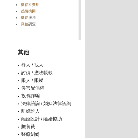
徵信社費用
感情挽回
徵信
服務
徵信
調查
其他
尋人 / 找人
討債 / 應收帳款
跟人 / 跟蹤
侵害配偶權
投資詐騙
法律諮詢 / 婚姻法律諮詢
離婚證人
離婚設計 / 離婚協助
贍養費
醫療糾紛