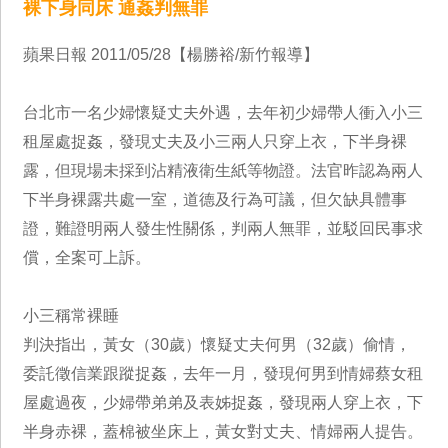
裸下身同床 通姦判無罪
蘋果日報 2011/05/28【楊勝裕/新竹報導】
台北市一名少婦懷疑丈夫外遇，去年初少婦帶人衝入小三
租屋處捉姦，發現丈夫及小三兩人只穿上衣，下半身裸
露，但現場未採到沾精液衛生紙等物證。法官昨認為兩人
下半身裸露共處一室，道德及行為可議，但欠缺具體事
證，難證明兩人發生性關係，判兩人無罪，並駁回民事求
償，全案可上訴。
小三稱常裸睡
判決指出，黃女（30歲）懷疑丈夫何男（32歲）偷情，
委託徵信業跟蹤捉姦，去年一月，發現何男到情婦蔡女租
屋處過夜，少婦帶弟弟及表姊捉姦，發現兩人穿上衣，下
半身赤裸，蓋棉被坐床上，黃女對丈夫、情婦兩人提告。