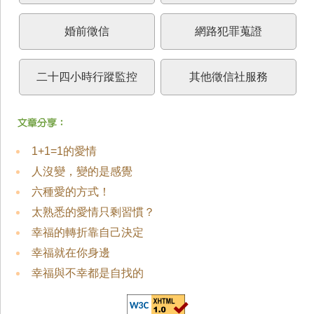
婚前徵信
網路犯罪蒐證
二十四小時行蹤監控
其他徵信社服務
1+1=1的愛情
人沒變，變的是感覺
六種愛的方式！
太熟悉的愛情只剩習慣？
幸福的轉折靠自己決定
幸福就在你身邊
幸福與不幸都是自找的