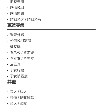
抓姦費用
感情挽回
感情問題
婚姻諮詢 / 婚姻諮商
蒐證專業
調查外遇
如何挽回家庭
被監聽
查老公 / 查老婆
查女友 / 查男友
反蒐證
子女行蹤
子女被霸凌
其他
尋人 / 找人
討債 / 應收帳款
跟人 / 跟蹤