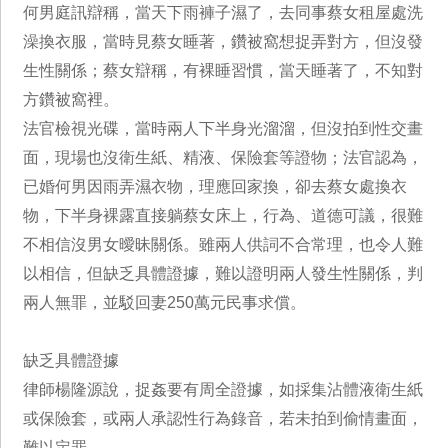
何男庭訊辯稱，當天下雨褲子濕了，去同事蔡女租屋處洗
澡換衣服，當時見蔡女睡著，鑽被窩想捉弄對方，但沒發
生性關係；蔡女辯稱，有裸睡習慣，當天睡著了，不知對
方鑽被窩裡。
法官檢視光碟，當時兩人下半身光溜溜，但沒拍到性交畫
面，現場也沒衛生紙、精液、保險套等證物；法官認為，
已婚何男因雨弄濕衣物，理應回家換，卻去蔡女處換衣
物，下半身裸露直接躺蔡女床上，行為、道德可議，很難
不相信沒男女曖昧關係。雖兩人供詞不合常理，也令人難
以相信，但缺乏具體證據，難以證明兩人發生性關係，判
兩人無罪，並駁回妻250萬元民事求償。
缺乏具體證據
律師楊隆源說，捉姦要有周全證據，如採集沾體液衛生紙
或保險套，或兩人承認性行為錄音，若未拍到偷情畫面，
難以定罪。