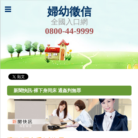
婦幼徵信
全國入口網
0800-44-9999
新聞快訊-裸下身同床 通姦判無罪