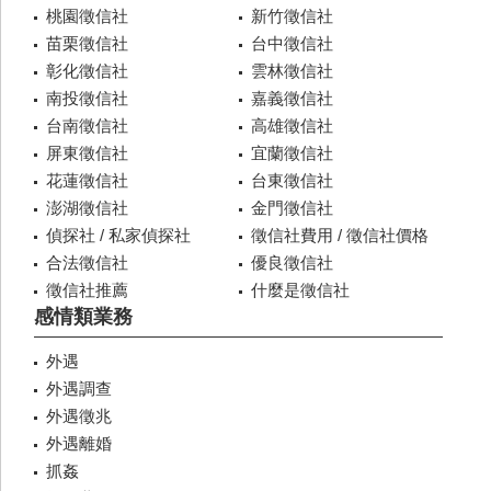
桃園徵信社
新竹徵信社
苗栗徵信社
台中徵信社
彰化徵信社
雲林徵信社
南投徵信社
嘉義徵信社
台南徵信社
高雄徵信社
屏東徵信社
宜蘭徵信社
花蓮徵信社
台東徵信社
澎湖徵信社
金門徵信社
偵探社 / 私家偵探社
徵信社費用 / 徵信社價格
合法徵信社
優良徵信社
徵信社推薦
什麼是徵信社
感情類業務
外遇
外遇調查
外遇徵兆
外遇離婚
抓姦