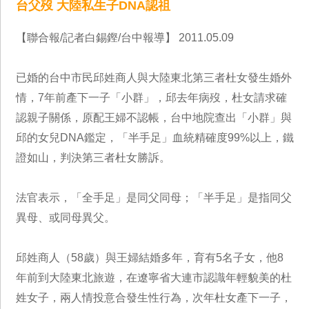
台父歿 大陸私生子DNA認祖
【聯合報/記者白錫鏗/台中報導】 2011.05.09
已婚的台中市民邱姓商人與大陸東北第三者杜女發生婚外
情，7年前產下一子「小群」，邱去年病歿，杜女請求確
認親子關係，原配王婦不認帳，台中地院查出「小群」與
邱的女兒DNA鑑定，「半手足」血統精確度99%以上，鐵
證如山，判決第三者杜女勝訴。
法官表示，「全手足」是同父同母；「半手足」是指同父
異母、或同母異父。
邱姓商人（58歲）與王婦結婚多年，育有5名子女，他8
年前到大陸東北旅遊，在遼寧省大連市認識年輕貌美的杜
姓女子，兩人情投意合發生性行為，次年杜女產下一子，