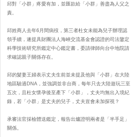
邱對「小群」疼愛有加，並匯款給「小群」善盡為人父之
責。
邱姓商人去年6月間病歿，第三者杜女未能為兒子辦理認
領手續，遂提具財團法人海峽交流基金會認證的司法鑒定
科學技術研究所鑑定中心鑑定書，委請律師向台中地院請
求確認親子關係存在。
邱的髮妻王婦表示丈夫生前並未提及他與「小群」在大陸
地區驗過DNA，並強調並非台商，每年只去大陸遊玩三至
五次，且杜女懷孕後至產下「小群」，丈夫均無出入境紀
錄，若「小群」是丈夫的兒子，丈夫豈會未加探視？
承審法官採檢體送鑑定，報告出爐證明兩者是「半手足」
關係。