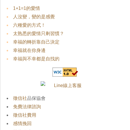
1+1=1的愛情
人沒變，變的是感覺
六種愛的方式！
太熟悉的愛情只剩習慣？
幸福的轉折靠自己決定
幸福就在你身邊
幸福與不幸都是自找的
徵信社
品保協會
免費法律諮詢
徵信社費用
感情挽回