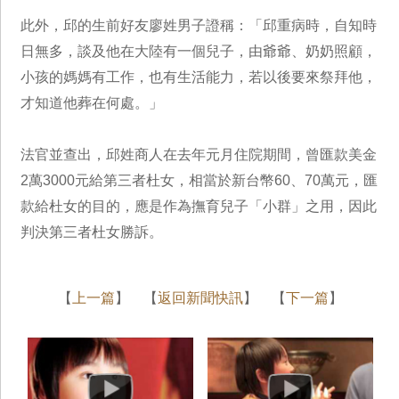
此外，邱的生前好友廖姓男子證稱：「邱重病時，自知時
日無多，談及他在大陸有一個兒子，由爺爺、奶奶照顧，
小孩的媽媽有工作，也有生活能力，若以後要來祭拜他，
才知道他葬在何處。」
法官並查出，邱姓商人在去年元月住院期間，曾匯款美金
2萬3000元給第三者杜女，相當於新台幣60、70萬元，匯
款給杜女的目的，應是作為撫育兒子「小群」之用，因此
判決第三者杜女勝訴。
【
上一篇
】 【
返回新聞快訊
】 【
下一篇
】