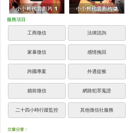
工商徵信
法律諮詢
家暴徵信
感情挽回
跨國專案
外遇捉猴
婚前徵信
網路犯罪蒐證
二十四小時行蹤監控
其他徵信社服務