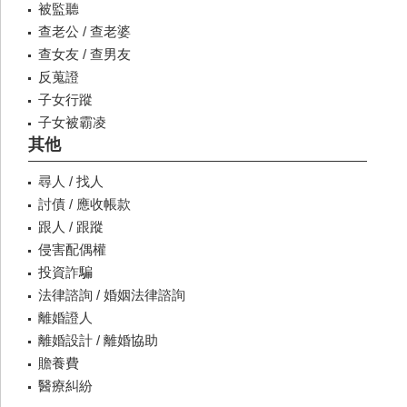
被監聽
查老公 / 查老婆
查女友 / 查男友
反蒐證
子女行蹤
子女被霸凌
其他
尋人 / 找人
討債 / 應收帳款
跟人 / 跟蹤
侵害配偶權
投資詐騙
法律諮詢 / 婚姻法律諮詢
離婚證人
離婚設計 / 離婚協助
贍養費
醫療糾紛