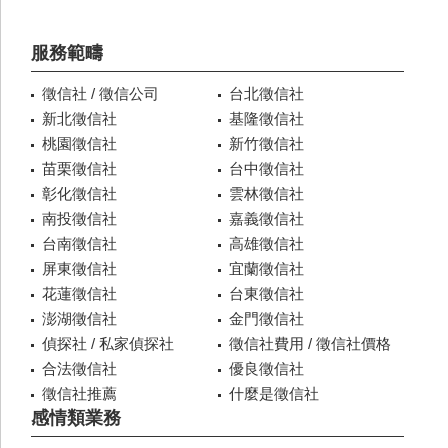
服務範疇
徵信社 / 徵信公司
台北徵信社
新北徵信社
基隆徵信社
桃園徵信社
新竹徵信社
苗栗徵信社
台中徵信社
彰化徵信社
雲林徵信社
南投徵信社
嘉義徵信社
台南徵信社
高雄徵信社
屏東徵信社
宜蘭徵信社
花蓮徵信社
台東徵信社
澎湖徵信社
金門徵信社
偵探社 / 私家偵探社
徵信社費用 / 徵信社價格
合法徵信社
優良徵信社
徵信社推薦
什麼是徵信社
感情類業務