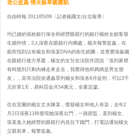
老公捉姦 情夫躲草叢露餡
自由時報 2011/05/09〔記者楊國文/台北報導〕
均已婚的張姓銀行保全和經營眼鏡行的銀行楊姓女顧客發
生婚外情，2人深夜在眼鏡行內獨處，楊夫報警捉姦，在
廁所找到沾有楊女和張某DNA的衛生紙團，並查覺張躲藏
在眼鏡行後方草叢，楊女的女兒在法院作證說「張到家裡
有時脫到只剩內褲走來走去，我覺得他和媽媽是男女朋
友」，高等法院依通姦罪判楊女和張各6月徒刑，可以3千
元折算1天，易科罰金共54萬元，全案定讞。
住在宜蘭的楊女丈夫陳某，懷疑楊女和他人有染，去年2
月2日深夜11時發現她深夜出門，一路跟監，直到楊女、
張某進入她經營的眼鏡行內並拉下鐵門，打電話通知楊女
父親前來，報警捉姦。