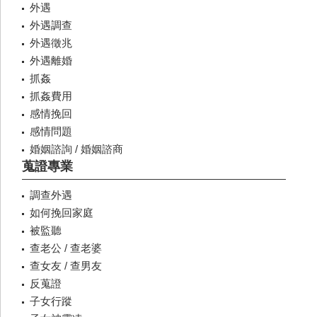
外遇
外遇調查
外遇徵兆
外遇離婚
抓姦
抓姦費用
感情挽回
感情問題
婚姻諮詢 / 婚姻諮商
蒐證專業
調查外遇
如何挽回家庭
被監聽
查老公 / 查老婆
查女友 / 查男友
反蒐證
子女行蹤