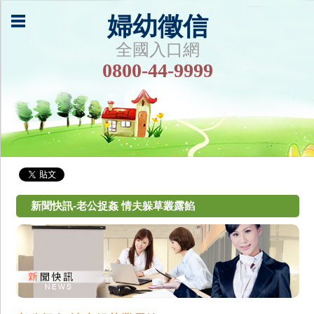
婦幼徵信
全國入口網
0800-44-9999
新聞快訊-老公捉姦 情夫躲草叢露餡