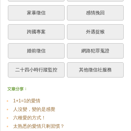
家暴徵信
感情挽回
跨國專案
外遇捉猴
婚前徵信
網路犯罪蒐證
二十四小時行蹤監控
其他徵信社服務
1+1=1的愛情
人沒變，變的是感覺
六種愛的方式！
太熟悉的愛情只剩習慣？