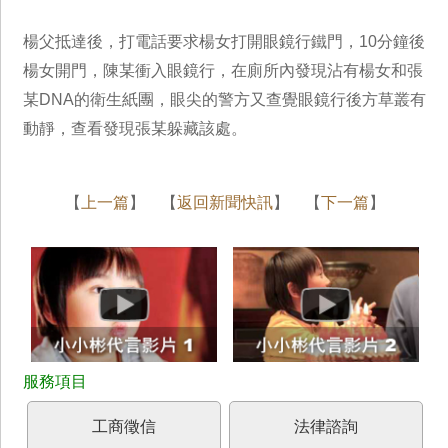
楊父抵達後，打電話要求楊女打開眼鏡行鐵門，10分鐘後
楊女開門，陳某衝入眼鏡行，在廁所內發現沾有楊女和張
某DNA的衛生紙團，眼尖的警方又查覺眼鏡行後方草叢有
動靜，查看發現張某躲藏該處。
【
上一篇
】 【
返回新聞快訊
】 【
下一篇
】
工商徵信
法律諮詢