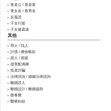
查老公 / 查老婆
查女友 / 查男友
反蒐證
子女行蹤
子女被霸凌
其他
尋人 / 找人
討債 / 應收帳款
跟人 / 跟蹤
侵害配偶權
投資詐騙
法律諮詢 / 婚姻法律諮詢
離婚證人
離婚設計 / 離婚協助
贍養費
醫療糾紛