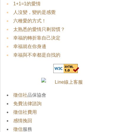
1+1=1的愛情
人沒變，變的是感覺
六種愛的方式！
太熟悉的愛情只剩習慣？
幸福的轉折靠自己決定
幸福就在你身邊
幸福與不幸都是自找的
徵信社
品保協會
免費法律諮詢
徵信社費用
感情挽回
徵信
服務