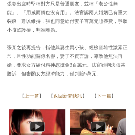
張妻出庭時堅稱對方只是普通朋友，並稱「老公性無
能」、「用威而鋼也沒有用」。法官認兩人婚姻已有重大
裂痕，難以維持，張也同意給付妻子百萬元贍養費，爭取
小孩監護權，判准離婚。
張某之後再提告，指他與妻生兩小孩、經檢查雄性激素正
常，且性功能關係名譽，妻子不實言論，導致他無法再
婚，要求女方給付精神慰撫金3百萬元。法官雖判決張某
勝訴，但審酌女方經濟能力，僅判賠5萬元。
【
上一篇
】 【
返回新聞快訊
】 【
下一篇
】