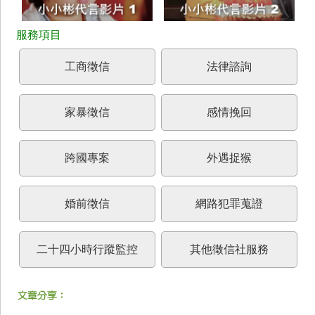
工商徵信
法律諮詢
家暴徵信
感情挽回
跨國專案
外遇捉猴
婚前徵信
網路犯罪蒐證
二十四小時行蹤監控
其他徵信社服務