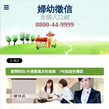
婦幼徵信
全國入口網
0800-44-9999
新聞快訊-外遇妻諷夫性無能 7旬翁提告獲賠