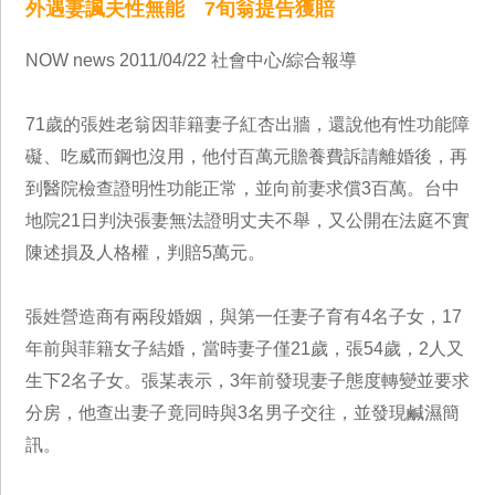
外遇妻諷夫性無能 7旬翁提告獲賠
NOW news 2011/04/22 社會中心/綜合報導
71歲的張姓老翁因菲籍妻子紅杏出牆，還說他有性功能障
礙、吃威而鋼也沒用，他付百萬元贍養費訴請離婚後，再
到醫院檢查證明性功能正常，並向前妻求償3百萬。台中
地院21日判決張妻無法證明丈夫不舉，又公開在法庭不實
陳述損及人格權，判賠5萬元。
張姓營造商有兩段婚姻，與第一任妻子育有4名子女，17
年前與菲籍女子結婚，當時妻子僅21歲，張54歲，2人又
生下2名子女。張某表示，3年前發現妻子態度轉變並要求
分房，他查出妻子竟同時與3名男子交往，並發現鹹濕簡
訊。