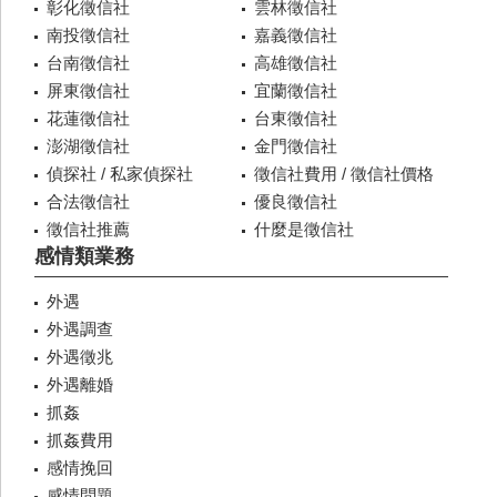
彰化徵信社
雲林徵信社
南投徵信社
嘉義徵信社
台南徵信社
高雄徵信社
屏東徵信社
宜蘭徵信社
花蓮徵信社
台東徵信社
澎湖徵信社
金門徵信社
偵探社 / 私家偵探社
徵信社費用 / 徵信社價格
合法徵信社
優良徵信社
徵信社推薦
什麼是徵信社
感情類業務
外遇
外遇調查
外遇徵兆
外遇離婚
抓姦
抓姦費用
感情挽回
感情問題