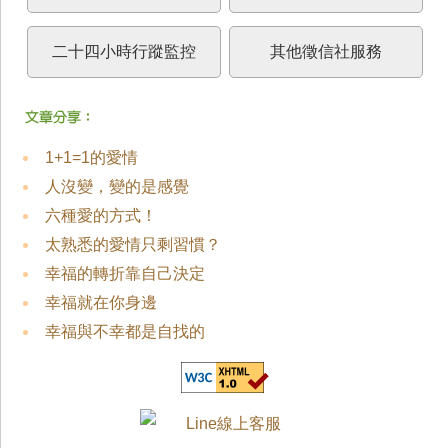
二十四小時行蹤監控
其他徵信社服務
1+1=1的愛情
人沒變，變的是感覺
六種愛的方式！
太熟悉的愛情只剩習慣？
幸福的轉折靠自己決定
幸福就在你身邊
幸福與不幸都是自找的