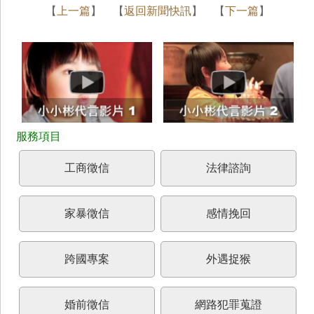
【
上一篇
】 【
返回新聞快訊
】 【
下一篇
】
工商徵信
法律諮詢
家暴徵信
感情挽回
跨國專案
外遇捉猴
婚前徵信
網路犯罪蒐證