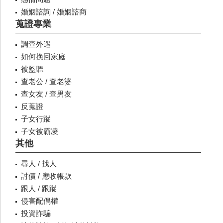
婚姻諮詢 / 婚姻諮商
蒐證專業
調查外遇
如何挽回家庭
被監聽
查老公 / 查老婆
查女友 / 查男友
反蒐證
子女行蹤
子女被霸凌
其他
尋人 / 找人
討債 / 應收帳款
跟人 / 跟蹤
侵害配偶權
投資詐騙