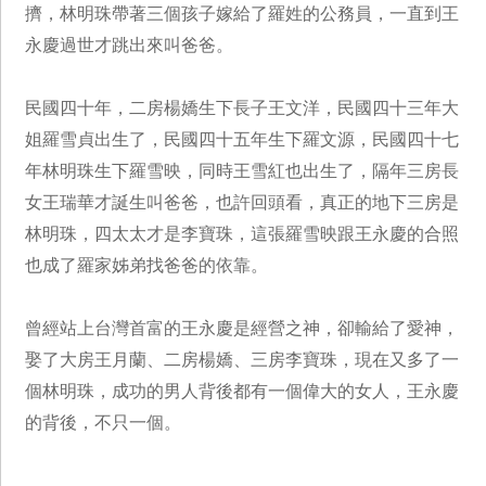
擠，林明珠帶著三個孩子嫁給了羅姓的公務員，一直到王
永慶過世才跳出來叫爸爸。
民國四十年，二房楊嬌生下長子王文洋，民國四十三年大
姐羅雪貞出生了，民國四十五年生下羅文源，民國四十七
年林明珠生下羅雪映，同時王雪紅也出生了，隔年三房長
女王瑞華才誕生叫爸爸，也許回頭看，真正的地下三房是
林明珠，四太太才是李寶珠，這張羅雪映跟王永慶的合照
也成了羅家姊弟找爸爸的依靠。
曾經站上台灣首富的王永慶是經營之神，卻輸給了愛神，
娶了大房王月蘭、二房楊嬌、三房李寶珠，現在又多了一
個林明珠，成功的男人背後都有一個偉大的女人，王永慶
的背後，不只一個。