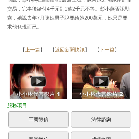
交易，完事後給付4千元到1萬2千元不等。彭小燕否認勒
索，她說去年7月陳姓男子說要給她200萬元，她只是要
求他兌現而已。
【
上一篇
】 【
返回新聞快訊
】 【
下一篇
】
工商徵信
法律諮詢