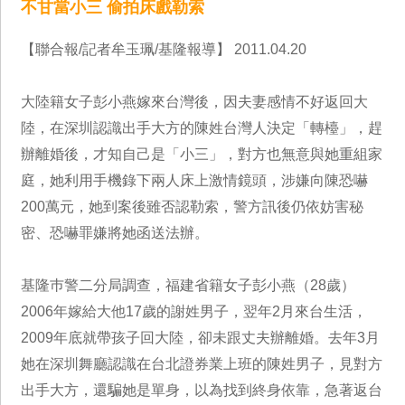
不甘當小三 偷拍床戲勒索
【聯合報/記者牟玉珮/基隆報導】 2011.04.20
大陸籍女子彭小燕嫁來台灣後，因夫妻感情不好返回大
陸，在深圳認識出手大方的陳姓台灣人決定「轉檯」，趕
辦離婚後，才知自己是「小三」，對方也無意與她重組家
庭，她利用手機錄下兩人床上激情鏡頭，涉嫌向陳恐嚇
200萬元，她到案後雖否認勒索，警方訊後仍依妨害秘
密、恐嚇罪嫌將她函送法辦。
基隆巿警二分局調查，福建省籍女子彭小燕（28歲）
2006年嫁給大他17歲的謝姓男子，翌年2月來台生活，
2009年底就帶孩子回大陸，卻未跟丈夫辦離婚。去年3月
她在深圳舞廳認識在台北證券業上班的陳姓男子，見對方
出手大方，還騙她是單身，以為找到終身依靠，急著返台