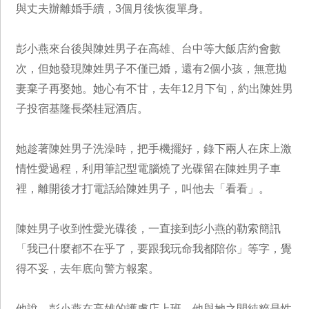
與丈夫辦離婚手續，3個月後恢復單身。
彭小燕來台後與陳姓男子在高雄、台中等大飯店約會數
次，但她發現陳姓男子不僅已婚，還有2個小孩，無意拋
妻棄子再娶她。她心有不甘，去年12月下旬，約出陳姓男
子投宿基隆長榮桂冠酒店。
她趁著陳姓男子洗澡時，把手機擺好，錄下兩人在床上激
情性愛過程，利用筆記型電腦燒了光碟留在陳姓男子車
裡，離開後才打電話給陳姓男子，叫他去「看看」。
陳姓男子收到性愛光碟後，一直接到彭小燕的勒索簡訊
「我已什麼都不在乎了，要跟我玩命我都陪你」等字，覺
得不妥，去年底向警方報案。
他說，彭小燕在高雄的護膚店上班，他與她之間純粹是性