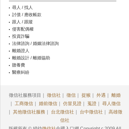
尋人 / 找人
討債 / 應收帳款
跟人 / 跟蹤
侵害配偶權
投資詐騙
法律諮詢 / 婚姻法律諮詢
離婚證人
離婚設計 / 離婚協助
贍養費
醫療糾紛
徵信社服務項目｜
徵信社
｜
徵信
｜
捉猴
｜
外遇
｜
離婚
｜
工商徵信
｜
婚前徵信
｜
仿冒見證
｜
蒐證
｜
尋人徵信
｜
其他徵信社服務
｜
台北徵信社
｜
台中徵信社
｜
高雄徵
信社
版權所有 © 婦幼
徵信社
全國入口網 Copyright c 2009 All