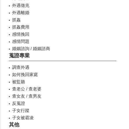
外遇徵兆
外遇離婚
抓姦
抓姦費用
感情挽回
感情問題
婚姻諮詢 / 婚姻諮商
蒐證專業
調查外遇
如何挽回家庭
被監聽
查老公 / 查老婆
查女友 / 查男友
反蒐證
子女行蹤
子女被霸凌
其他