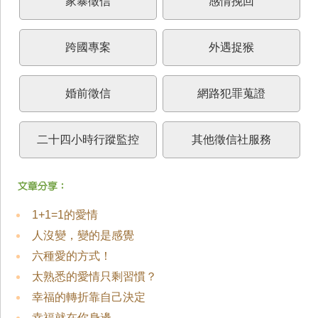
家暴徵信
感情挽回
跨國專案
外遇捉猴
婚前徵信
網路犯罪蒐證
二十四小時行蹤監控
其他徵信社服務
1+1=1的愛情
人沒變，變的是感覺
六種愛的方式！
太熟悉的愛情只剩習慣？
幸福的轉折靠自己決定
幸福就在你身邊