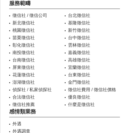
服務範疇
徵信社 / 徵信公司
台北徵信社
新北徵信社
基隆徵信社
桃園徵信社
新竹徵信社
苗栗徵信社
台中徵信社
彰化徵信社
雲林徵信社
南投徵信社
嘉義徵信社
台南徵信社
高雄徵信社
屏東徵信社
宜蘭徵信社
花蓮徵信社
台東徵信社
澎湖徵信社
金門徵信社
偵探社 / 私家偵探社
徵信社費用 / 徵信社價格
合法徵信社
優良徵信社
徵信社推薦
什麼是徵信社
感情類業務
外遇
外遇調查