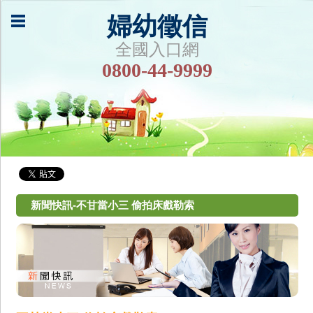
婦幼徵信
全國入口網
0800-44-9999
新聞快訊-不甘當小三 偷拍床戲勒索