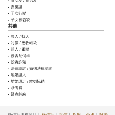
查女友 / 查男友
反蒐證
子女行蹤
子女被霸凌
其他
尋人 / 找人
討債 / 應收帳款
跟人 / 跟蹤
侵害配偶權
投資詐騙
法律諮詢 / 婚姻法律諮詢
離婚證人
離婚設計 / 離婚協助
贍養費
醫療糾紛
徵信社服務項目｜
徵信社
｜
徵信
｜
捉猴
｜
外遇
｜
離婚