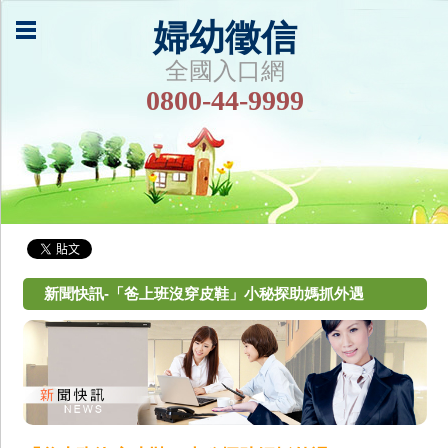
婦幼徵信
全國入口網
0800-44-9999
新聞快訊-「爸上班沒穿皮鞋」小秘探助媽抓外遇