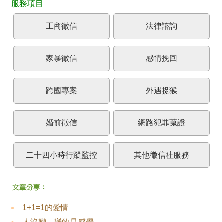
工商徵信
法律諮詢
家暴徵信
感情挽回
跨國專案
外遇捉猴
婚前徵信
網路犯罪蒐證
二十四小時行蹤監控
其他徵信社服務
1+1=1的愛情
人沒變，變的是感覺