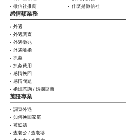
徵信社推薦
什麼是徵信社
感情類業務
外遇
外遇調查
外遇徵兆
外遇離婚
抓姦
抓姦費用
感情挽回
感情問題
婚姻諮詢 / 婚姻諮商
蒐證專業
調查外遇
如何挽回家庭
被監聽
查老公 / 查老婆