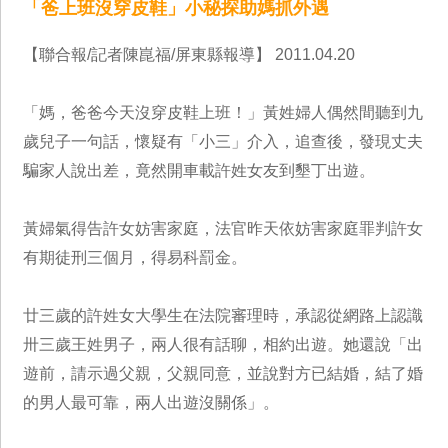
「爸上班沒穿皮鞋」小秘探助媽抓外遇
【聯合報/記者陳崑福/屏東縣報導】 2011.04.20
「媽，爸爸今天沒穿皮鞋上班！」黃姓婦人偶然間聽到九
歲兒子一句話，懷疑有「小三」介入，追查後，發現丈夫
騙家人說出差，竟然開車載許姓女友到墾丁出遊。
黃婦氣得告許女妨害家庭，法官昨天依妨害家庭罪判許女
有期徒刑三個月，得易科罰金。
廿三歲的許姓女大學生在法院審理時，承認從網路上認識
卅三歲王姓男子，兩人很有話聊，相約出遊。她還說「出
遊前，請示過父親，父親同意，並說對方已結婚，結了婚
的男人最可靠，兩人出遊沒關係」。