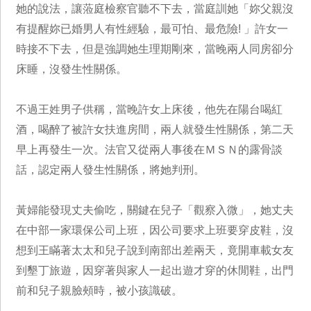
她的說法，讓蒞庭檢察官聽不下去，當庭訓她「妳父親沒
有提醒妳已婚男人有性經驗，最可怕、最危險! 」許女一
時接不下去，但是強調她生理期剛來，當晚兩人同房卻分
床睡，沒發生性關係。
不過王姓男子供稱，當晚許女上床後，他先在陽台喝紅
酒，喝醉了被許女扶進房間，兩人就發生性關係，第二天
早上再發生一次。法官又從兩人事後在ＭＳＮ的露骨談
話，認定兩人發生性關係，將她判刑。
黃婦能發現丈夫偷吃，關鍵在兒子「觀察入微」，她丈夫
在中部一家環保公司上班，因公司要求上班要穿皮鞋，沒
想到王瞞著太太和兒子說到南部出差兩天，竟開車載女友
到墾丁旅遊，因穿著與家人一起出遊才穿的休閒鞋，出門
前和兒子親臉頰時，被小孩識破。