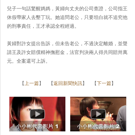
兒子一句話驚醒媽媽，黃婦向丈夫的公司查證，公司指王
休假帶家人去墾丁玩。她追問老公，只要坦白就不追究他
的刑事責任，王才承認全程經過。
黃婦對許女提出告訴，但未告老公，不過決定離婚，並聲
請王及許女賠償精神撫慰金，法官判決兩人得共同賠卅萬
元。全案還可上訴。
【
上一篇
】 【
返回新聞快訊
】 【
下一篇
】