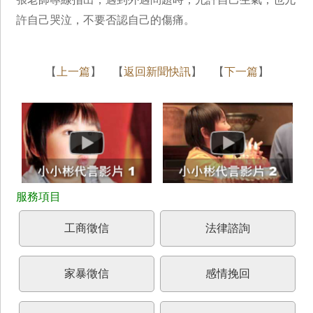
許自己哭泣，不要否認自己的傷痛。
【
上一篇
】 【
返回新聞快訊
】 【
下一篇
】
工商徵信
法律諮詢
家暴徵信
感情挽回