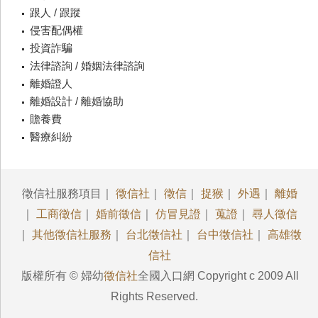
跟人 / 跟蹤
侵害配偶權
投資詐騙
法律諮詢 / 婚姻法律諮詢
離婚證人
離婚設計 / 離婚協助
贍養費
醫療糾紛
徵信社服務項目｜
徵信社
｜
徵信
｜
捉猴
｜
外遇
｜
離婚
｜
工商徵信
｜
婚前徵信
｜
仿冒見證
｜
蒐證
｜
尋人徵信
｜
其他徵信社服務
｜
台北徵信社
｜
台中徵信社
｜
高雄徵
信社
版權所有 © 婦幼
徵信社
全國入口網 Copyright c 2009 All
Rights Reserved.