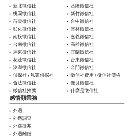
新北徵信社
基隆徵信社
桃園徵信社
新竹徵信社
苗栗徵信社
台中徵信社
彰化徵信社
雲林徵信社
南投徵信社
嘉義徵信社
台南徵信社
高雄徵信社
屏東徵信社
宜蘭徵信社
花蓮徵信社
台東徵信社
澎湖徵信社
金門徵信社
偵探社 / 私家偵探社
徵信社費用 / 徵信社價格
合法徵信社
優良徵信社
徵信社推薦
什麼是徵信社
感情類業務
外遇
外遇調查
外遇徵兆
外遇離婚