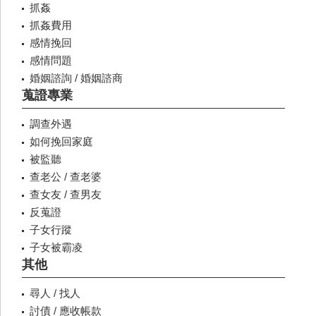
抓姦
抓姦費用
感情挽回
感情問題
婚姻諮詢 / 婚姻諮商
蒐證專業
調查外遇
如何挽回家庭
被監聽
查老公 / 查老婆
查女友 / 查男友
反蒐證
子女行蹤
子女被霸凌
其他
尋人 / 找人
討債 / 應收帳款