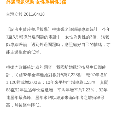
外遇問題求助 女性為男性3倍
台灣立報 2011/04/18
【記者史倩玲整理報導】根據張老師輔導專線統計，今年
1至3月輔導外遇問題的電話中，女性為男性的3倍。張老
師專線呼籲，遇到外遇問題時，應照顧好自己的情緒，才
能走過生命的低潮。
根據內政部統計處的調查，我國離婚狀況按發生日期統
計，民國98年全年離婚對數計5萬7,223對，較97年增加
1,120對或增2.00％；10年來平均年增率為1.53％，其間
88至92年呈逐年快速遞增，平均年增率為7.23％，92年
達歷年最高峰。歷年來均以結婚未滿5年者之離婚率最
高，然後逐年降低。