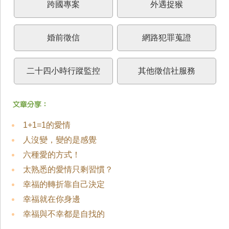
跨國專案
外遇捉猴
婚前徵信
網路犯罪蒐證
二十四小時行蹤監控
其他徵信社服務
1+1=1的愛情
人沒變，變的是感覺
六種愛的方式！
太熟悉的愛情只剩習慣？
幸福的轉折靠自己決定
幸福就在你身邊
幸福與不幸都是自找的