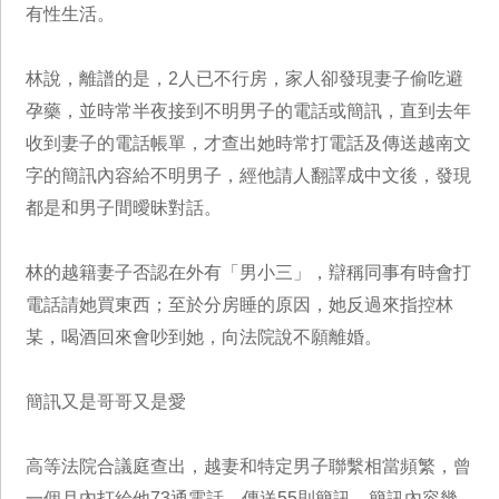
有性生活。
林說，離譜的是，2人已不行房，家人卻發現妻子偷吃避
孕藥，並時常半夜接到不明男子的電話或簡訊，直到去年
收到妻子的電話帳單，才查出她時常打電話及傳送越南文
字的簡訊內容給不明男子，經他請人翻譯成中文後，發現
都是和男子間曖昧對話。
林的越籍妻子否認在外有「男小三」，辯稱同事有時會打
電話請她買東西；至於分房睡的原因，她反過來指控林
某，喝酒回來會吵到她，向法院說不願離婚。
簡訊又是哥哥又是愛
高等法院合議庭查出，越妻和特定男子聯繫相當頻繁，曾
一個月內打給他73通電話、傳送55則簡訊。簡訊內容幾