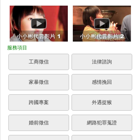
工商徵信
法律諮詢
家暴徵信
感情挽回
跨國專案
外遇捉猴
婚前徵信
網路犯罪蒐證