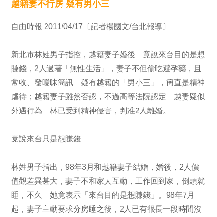
越籍妻不行房 疑有男小三
自由時報 2011/04/17〔記者楊國文/台北報導〕
新北市林姓男子指控，越籍妻子婚後，竟說來台目的是想
賺錢，2人過著「無性生活」，妻子不但偷吃避孕藥，且
常收、發曖昧簡訊，疑有越籍的「男小三」，簡直是精神
虐待；越籍妻子雖然否認，不過高等法院認定，越妻疑似
外遇行為，林已受到精神侵害，判准2人離婚。
竟說來台只是想賺錢
林姓男子指出，98年3月和越籍妻子結婚，婚後，2人價
值觀差異甚大，妻子不和家人互動，工作回到家，倒頭就
睡，不久，她竟表示「來台目的是想賺錢」。98年7月
起，妻子主動要求分房睡之後，2人已有很長一段時間沒