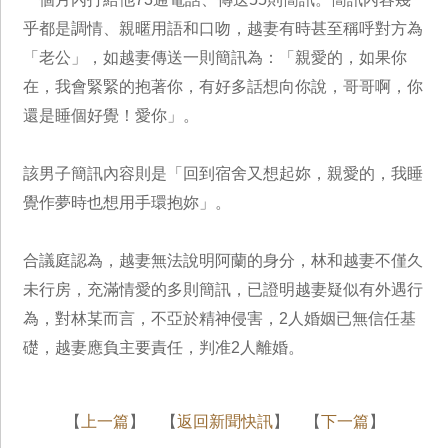
乎都是調情、親暱用語和口吻，越妻有時甚至稱呼對方為
「老公」，如越妻傳送一則簡訊為：「親愛的，如果你
在，我會緊緊的抱著你，有好多話想向你說，哥哥啊，你
還是睡個好覺！愛你」。
該男子簡訊內容則是「回到宿舍又想起妳，親愛的，我睡
覺作夢時也想用手環抱妳」。
合議庭認為，越妻無法說明阿蘭的身分，林和越妻不僅久
未行房，充滿情愛的多則簡訊，已證明越妻疑似有外遇行
為，對林某而言，不亞於精神侵害，2人婚姻已無信任基
礎，越妻應負主要責任，判准2人離婚。
【
上一篇
】 【
返回新聞快訊
】 【
下一篇
】