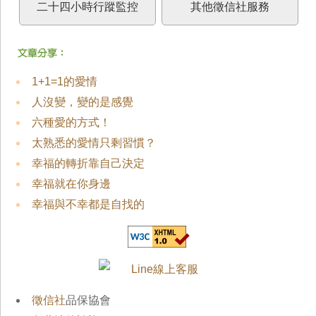
二十四小時行蹤監控
其他徵信社服務
1+1=1的愛情
人沒變，變的是感覺
六種愛的方式！
太熟悉的愛情只剩習慣？
幸福的轉折靠自己決定
幸福就在你身邊
幸福與不幸都是自找的
徵信社
品保協會