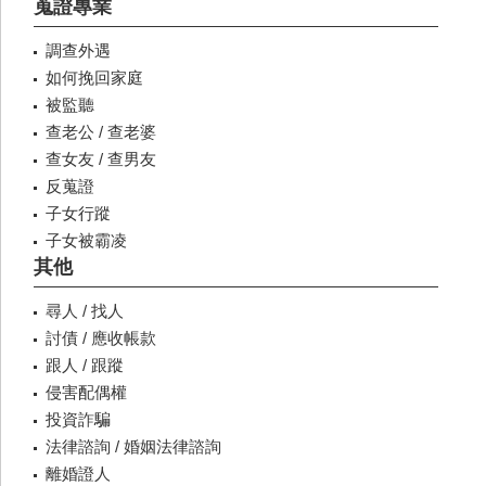
蒐證專業
調查外遇
如何挽回家庭
被監聽
查老公 / 查老婆
查女友 / 查男友
反蒐證
子女行蹤
子女被霸凌
其他
尋人 / 找人
討債 / 應收帳款
跟人 / 跟蹤
侵害配偶權
投資詐騙
法律諮詢 / 婚姻法律諮詢
離婚證人