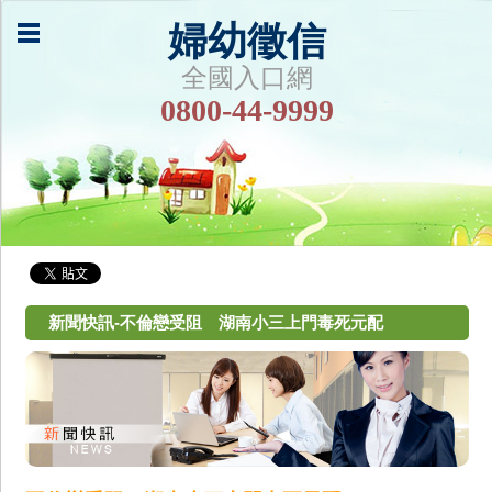
婦幼徵信
全國入口網
0800-44-9999
新聞快訊-不倫戀受阻 湖南小三上門毒死元配