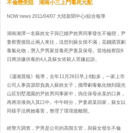
不倫戀受阻 湖南小三上門毒死元配
NOW news 2011/04/07 大陸新聞中心/綜合報導
湖南湘潭一名蘇姓女子與已婚尹姓男同事發生不倫戀，尹
妻察覺後阻止兩人來往，沒想到蘇女很不滿，花錢購買劇
毒氰化物，潛入尹男家並毒死尹妻及保母。當地檢察院6
日將涉嫌供毒的4人及蘇女依殺人罪嫌起訴。
《瀟湘晨報》報導，去年11月26日早上8點多，一家上市
公司人事資源部負責人蘇姓女子，攜帶劇毒氰化物到陽光
山莊別墅晟園的尹姓男同事家中，摀住保母佘某的口鼻，
再將溶液倒入其口中。中午時分，尹妻易某回家，蘇女以
同樣手法將她毒害，整理了環境後離開。
經警方調查，尹男是公司的高階主管，與蘇女發生不倫