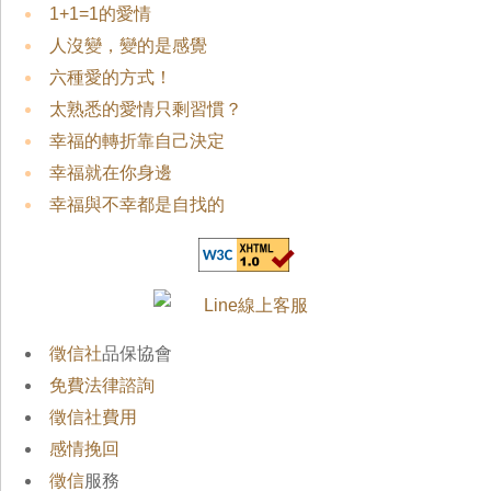
1+1=1的愛情
人沒變，變的是感覺
六種愛的方式！
太熟悉的愛情只剩習慣？
幸福的轉折靠自己決定
幸福就在你身邊
幸福與不幸都是自找的
徵信社
品保協會
免費法律諮詢
徵信社費用
感情挽回
徵信
服務