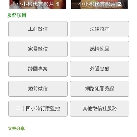
工商徵信
法律諮詢
家暴徵信
感情挽回
跨國專案
外遇捉猴
婚前徵信
網路犯罪蒐證
二十四小時行蹤監控
其他徵信社服務