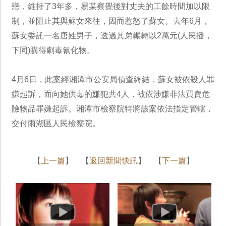
戀，維持了3年多，易某察覺後對丈夫的工餘時間加以限
制，並阻止其與蘇女來往，因而惹怒了蘇女。去年6月，
蘇女委託一名唐姓男子，透過其弟輾轉以2萬元(人民播，
下同)購得劇毒氰化物。
4月6日，此案經湘潭市公安局偵查終結，蘇女被依殺人罪
嫌起訴，而向她供毒的嫌犯共4人，被依涉嫌非法買賣危
險物品罪嫌起訴。湘潭市檢察院特將該案依法指定管轄，
交付雨湖區人民檢察院。
【
上一篇
】 【
返回新聞快訊
】 【
下一篇
】