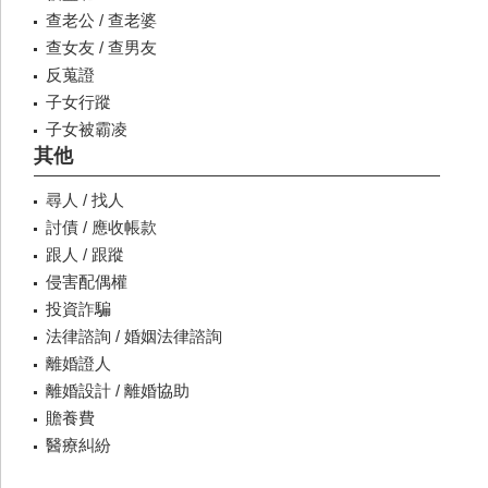
查老公 / 查老婆
查女友 / 查男友
反蒐證
子女行蹤
子女被霸凌
其他
尋人 / 找人
討債 / 應收帳款
跟人 / 跟蹤
侵害配偶權
投資詐騙
法律諮詢 / 婚姻法律諮詢
離婚證人
離婚設計 / 離婚協助
贍養費
醫療糾紛