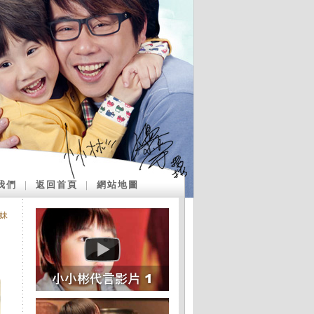
我們
｜
返回首頁
｜
網站地圖
妹