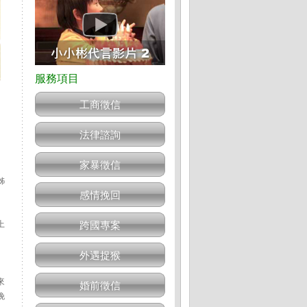
工商徵信
法律諮詢
家暴徵信
姊
感情挽回
上
跨國專案
外遇捉猴
來
婚前徵信
晚