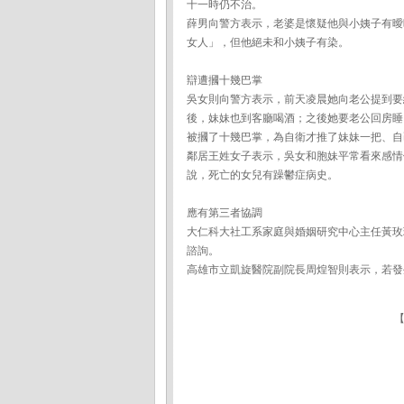
十一時仍不治。
薛男向警方表示，老婆是懷疑他與小姨子有曖
女人」，但他絕未和小姨子有染。
辯遭摑十幾巴掌
吳女則向警方表示，前天凌晨她向老公提到要
後，妹妹也到客廳喝酒；之後她要老公回房睡
被摑了十幾巴掌，為自衛才推了妹妹一把、自
鄰居王姓女子表示，吳女和胞妹平常看來感情
說，死亡的女兒有躁鬱症病史。
應有第三者協調
大仁科大社工系家庭與婚姻研究中心主任黃玫
諮詢。
高雄市立凱旋醫院副院長周煌智則表示，若發