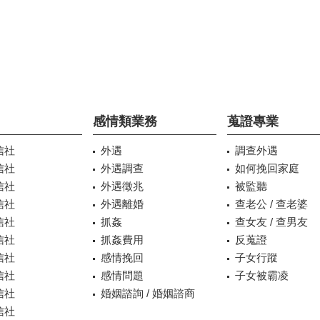
感情類業務
蒐證專業
信社
外遇
調查外遇
信社
外遇調查
如何挽回家庭
信社
外遇徵兆
被監聽
信社
外遇離婚
查老公 / 查老婆
信社
抓姦
查女友 / 查男友
信社
抓姦費用
反蒐證
信社
感情挽回
子女行蹤
信社
感情問題
子女被霸凌
信社
婚姻諮詢 / 婚姻諮商
信社