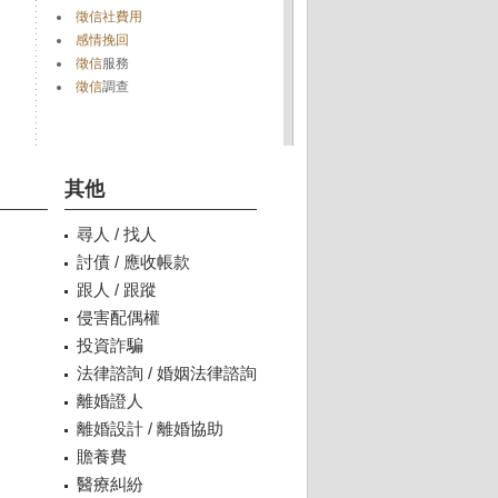
徵信社費用
感情挽回
徵信
服務
徵信
調查
其他
尋人 / 找人
討債 / 應收帳款
跟人 / 跟蹤
侵害配偶權
投資詐騙
法律諮詢 / 婚姻法律諮詢
離婚證人
離婚設計 / 離婚協助
贍養費
醫療糾紛