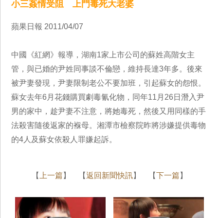
小三姦情受阻 上門毒死大老婆
蘋果日報 2011/04/07
中國《紅網》報導，湖南1家上市公司的蘇姓高階女主
管，與已婚的尹姓同事談不倫戀，維持長達3年多。後來
被尹妻發現，尹妻限制老公不要加班，引起蘇女的怨恨。
蘇女去年6月花錢購買劇毒氰化物，同年11月26日潛入尹
男的家中，趁尹妻不注意，將她毒死，然後又用同樣的手
法殺害隨後返家的褓母。湘潭市檢察院昨將涉嫌提供毒物
的4人及蘇女依殺人罪嫌起訴。
【
上一篇
】 【
返回新聞快訊
】 【
下一篇
】