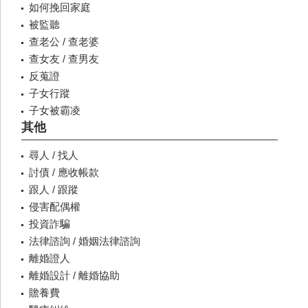
如何挽回家庭
被監聽
查老公 / 查老婆
查女友 / 查男友
反蒐證
子女行蹤
子女被霸凌
其他
尋人 / 找人
討債 / 應收帳款
跟人 / 跟蹤
侵害配偶權
投資詐騙
法律諮詢 / 婚姻法律諮詢
離婚證人
離婚設計 / 離婚協助
贍養費