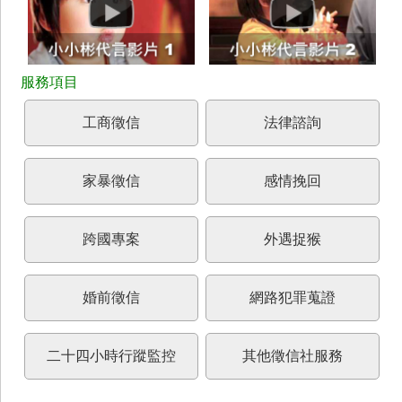
工商徵信
法律諮詢
家暴徵信
感情挽回
跨國專案
外遇捉猴
婚前徵信
網路犯罪蒐證
二十四小時行蹤監控
其他徵信社服務