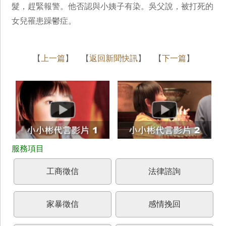
髮，趕緊報警。他否認與小姨子有染。吳父說，被打死的
女兒罹患躁鬱症。
【
上一篇
】 【
返回新聞快訊
】 【
下一篇
】
工商徵信
法律諮詢
家暴徵信
感情挽回