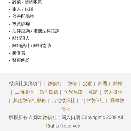
討債 / 應收帳款
跟人 / 跟蹤
侵害配偶權
投資詐騙
法律諮詢 / 婚姻法律諮詢
離婚證人
離婚設計 / 離婚協助
贍養費
醫療糾紛
徵信社服務項目｜
徵信社
｜
徵信
｜
捉猴
｜
外遇
｜
離婚
｜
工商徵信
｜
婚前徵信
｜
仿冒見證
｜
蒐證
｜
尋人徵信
｜
其他徵信社服務
｜
台北徵信社
｜
台中徵信社
｜
高雄徵
信社
版權所有 © 婦幼
徵信社
全國入口網 Copyright c 2009 All
Rights Reserved.