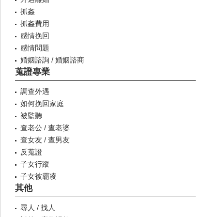
抓姦
抓姦費用
感情挽回
感情問題
婚姻諮詢 / 婚姻諮商
蒐證專業
調查外遇
如何挽回家庭
被監聽
查老公 / 查老婆
查女友 / 查男友
反蒐證
子女行蹤
子女被霸凌
其他
尋人 / 找人