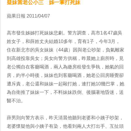
疑妹當老公小三 姊一掌打死妹
蘋果日報 2011/04/07
高市發生姊姊打死妹妹悲劇。警方調查，高市1名47歲吳
姓女子，和薛姓丈夫結婚10多年，育有1子，今年3月，
住在新北市的吳女妹妹（44歲）因與老公吵架，負氣離家
到高雄投靠吳女；吳女向警方供稱，昨晨她上廁所時，見
老公獨自在客廳喝酒，兩人為繳房租發生爭執，她氣的回
房，約半小時後，妹妹也到客廳喝酒，她老公回房睡覺卻
遭斥責，老公還和妹妹一起毆打她，連打她10幾巴掌，她
為自衛推了妹妹一下，不料妹妹跌倒、後腦著地昏迷，送
醫不治。
薛男則向警方表示，昨天清晨他聽到老婆和小姨子吵架，
老婆懷疑他與小姨子有染，他看到兩人大打出手、互扯頭