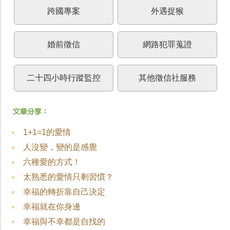
跨國專案
外遇捉猴
婚前徵信
網路犯罪蒐證
二十四小時行蹤監控
其他徵信社服務
1+1=1的愛情
人沒變，變的是感覺
六種愛的方式！
太熟悉的愛情只剩習慣？
幸福的轉折靠自己決定
幸福就在你身邊
幸福與不幸都是自找的