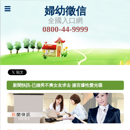
婦幼徵信
全國入口網
0800-44-9999
新聞快訊-已婚男不爽女友求去 揚言爆性愛光碟