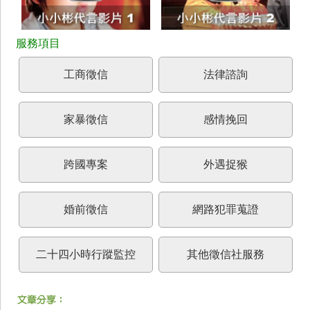
工商徵信
法律諮詢
家暴徵信
感情挽回
跨國專案
外遇捉猴
婚前徵信
網路犯罪蒐證
二十四小時行蹤監控
其他徵信社服務