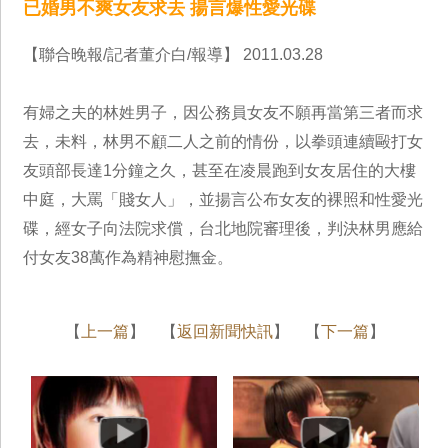
已婚男不爽女友求去 揚言爆性愛光碟
【聯合晚報/記者董介白/報導】 2011.03.28
有婦之夫的林姓男子，因公務員女友不願再當第三者而求
去，未料，林男不顧二人之前的情份，以拳頭連續毆打女
友頭部長達1分鐘之久，甚至在凌晨跑到女友居住的大樓
中庭，大罵「賤女人」，並揚言公布女友的裸照和性愛光
碟，經女子向法院求償，台北地院審理後，判決林男應給
付女友38萬作為精神慰撫金。
【
上一篇
】 【
返回新聞快訊
】 【
下一篇
】