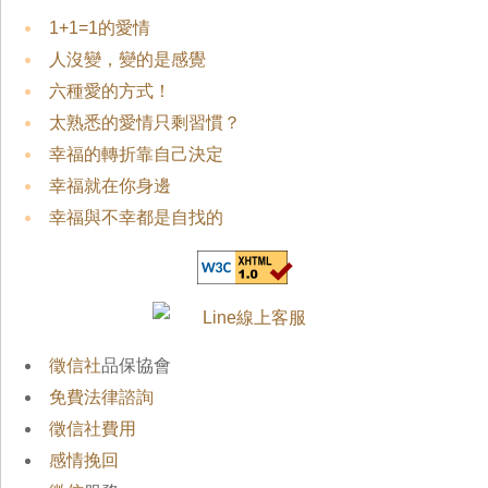
1+1=1的愛情
人沒變，變的是感覺
六種愛的方式！
太熟悉的愛情只剩習慣？
幸福的轉折靠自己決定
幸福就在你身邊
幸福與不幸都是自找的
徵信社
品保協會
免費法律諮詢
徵信社費用
感情挽回