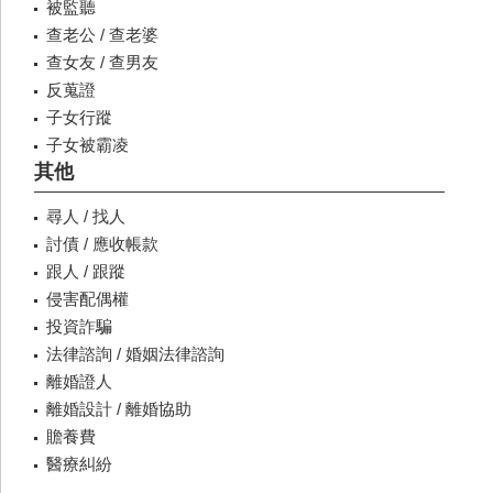
被監聽
查老公 / 查老婆
查女友 / 查男友
反蒐證
子女行蹤
子女被霸凌
其他
尋人 / 找人
討債 / 應收帳款
跟人 / 跟蹤
侵害配偶權
投資詐騙
法律諮詢 / 婚姻法律諮詢
離婚證人
離婚設計 / 離婚協助
贍養費
醫療糾紛