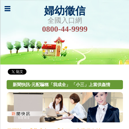
婦幼徵信
全國入口網
0800-44-9999
新聞快訊-元配騙稱「我成全」 「小三」上當供姦情