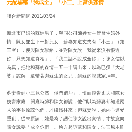
元配騙稱「我成全」 「小三」上當供姦情
聯合新聞網 2011/03/24
新北市已婚的蘇姓男子，與同公司陳姓女主管發生婚外
情，陳女並生下一對兒女；蘇妻知道丈夫有「小三」（第
三者），便與陳女聯絡，並對陳女說「我從來沒有恨過
妳，只想知道真相」、「我二話不說成全妳」；陳女信以
為真，把她和蘇的姦情一五一十講出來，以為已獲「大老
婆」諒解，還帶著與蘇生的女兒，到蘇的親戚家拜年。
蘇妻看到小三竟公然「侵門踏戶」，憤而控告丈夫和陳女
妨害家庭，開庭時蘇和陳女都說，他們以為蘇妻都知道兩
人的事並原諒他們，才繼續往來；但蘇妻說，她內心遭受
重創，從未原諒，她是為了誘使陳女說出實情，才故意向
陳女說要「成全你們」。檢方起訴蘇和陳女，法官原本昨