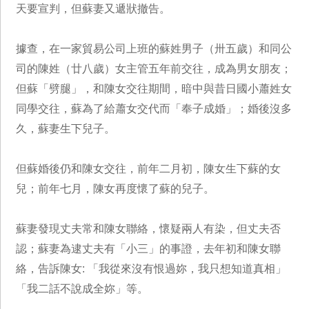
天要宣判，但蘇妻又遞狀撤告。
據查，在一家貿易公司上班的蘇姓男子（卅五歲）和同公
司的陳姓（廿八歲）女主管五年前交往，成為男女朋友；
但蘇「劈腿」，和陳女交往期間，暗中與昔日國小蕭姓女
同學交往，蘇為了給蕭女交代而「奉子成婚」；婚後沒多
久，蘇妻生下兒子。
但蘇婚後仍和陳女交往，前年二月初，陳女生下蘇的女
兒；前年七月，陳女再度懷了蘇的兒子。
蘇妻發現丈夫常和陳女聯絡，懷疑兩人有染，但丈夫否
認；蘇妻為逮丈夫有「小三」的事證，去年初和陳女聯
絡，告訴陳女: 「我從來沒有恨過妳，我只想知道真相」
「我二話不說成全妳」等。