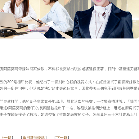
腳阿薩莫阿帶辣妹回家偷歡，不料卻被突然出現的老婆逮個正著，打鬥中甚至連刀都
己的300場德甲比賽，他想出了一個別出心裁的祝賀方式：在紅燈區找了兩個辣妹跟
外另一所住宅中，但這晚她決定給丈夫來個驚喜，因此帶著三個兒子到阿薩莫阿準備
門突然打開，他的妻子非常意外地出現。對此這次的衝突，一位警察描述說：「場面
琳達(阿薩莫阿的妻子)的長頭髮被拉出了一堆，她很快被推倒沙發上，琳達在廚房找
妻子在醫院接受了救治，她還控訴了拉斷她頭髮的女子。阿薩莫阿三十六計走為上計
【
上一篇
】 【
返回新聞快訊
】 【
下一篇
】