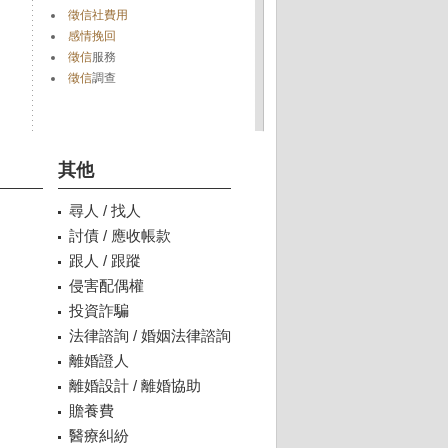
徵信社費用
感情挽回
徵信
服務
徵信
調查
其他
尋人 / 找人
討債 / 應收帳款
跟人 / 跟蹤
侵害配偶權
投資詐騙
法律諮詢 / 婚姻法律諮詢
離婚證人
離婚設計 / 離婚協助
贍養費
醫療糾紛