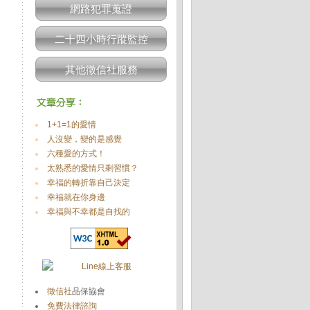
網路犯罪蒐證
二十四小時行蹤監控
其他徵信社服務
1+1=1的愛情
人沒變，變的是感覺
六種愛的方式！
太熟悉的愛情只剩習慣？
幸福的轉折靠自己決定
幸福就在你身邊
幸福與不幸都是自找的
徵信社
品保協會
免費法律諮詢