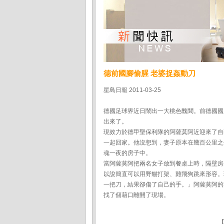
德前國腳偷腥 老婆捉姦動刀
星島日報 2011-03-25
德國足球界近日鬧出一大桃色醜聞。前德國國
出來了。
現效力於德甲聖保利隊的阿薩莫阿近迎來了自
一起回家。他沒想到，妻子原本在幾百公里之
魂一夜的房子中。
當阿薩莫阿把兩名女子放到餐桌上時，隔壁房
以說簡直可以用野貓打架、雞飛狗跳來形容。
一把刀，結果卻傷了自己的手。」阿薩莫阿的
找了個藉口離開了現場。