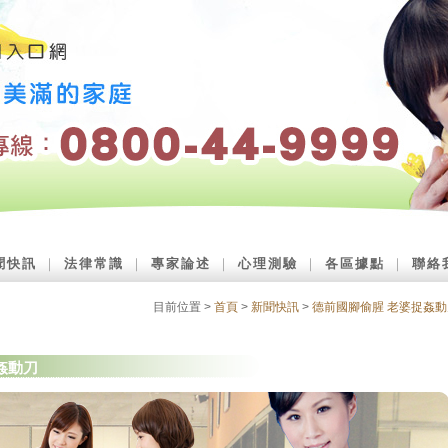
聞快訊
｜
法律常識
｜
專家論述
｜
心理測驗
｜
各區據點
｜
聯絡
目前位置 >
首頁
>
新聞快訊
>
德前國腳偷腥 老婆捉姦動
姦動刀