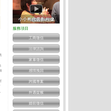
工商徵信
法律諮詢
亮
家暴徵信
他
感情挽回
銷
可
跨國專案
了
，
外遇捉猴
婚前徵信