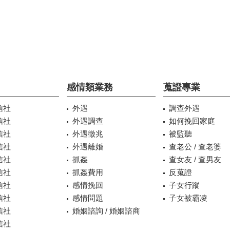
感情類業務
蒐證專業
信社
外遇
調查外遇
信社
外遇調查
如何挽回家庭
信社
外遇徵兆
被監聽
信社
外遇離婚
查老公 / 查老婆
信社
抓姦
查女友 / 查男友
信社
抓姦費用
反蒐證
信社
感情挽回
子女行蹤
信社
感情問題
子女被霸凌
信社
婚姻諮詢 / 婚姻諮商
信社