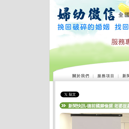
關於我們
｜
服務項目
｜
新
新聞快訊-德前國腳偷腥 老婆捉