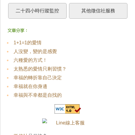
二十四小時行蹤監控
其他徵信社服務
1+1=1的愛情
人沒變，變的是感覺
六種愛的方式！
太熟悉的愛情只剩習慣？
幸福的轉折靠自己決定
幸福就在你身邊
幸福與不幸都是自找的