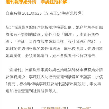
週刊報導婚外情 李婉鈺拒和解
自由時報 2011/03/25〔記者王定傳/新北報導〕
新北市議員李婉鈺昨到板橋地檢署出庭，她穿的灰色針織
衣服有不規則的破洞，意外引發「關注」，李婉鈺無奈
說：「拜託！這件衣服本來就這樣，設計師設計的耶！」
她對於壹週刊報導的婚外情糾紛，庭訊後強調，壹週刊將
她妖魔化，必須還她清白，她不會與週刊和解或撤告。
「壹週刊」日前報導李婉鈺與已婚建築師林承祺有婚外情
及債務糾紛，李婉鈺因此控告壹週刊涉嫌加重誹謗，求償
1億元，板檢昨傳喚李婉鈺及週刊記者出庭說明，李女再
追加控告壹週刊社長裴偉等人。
【
上一篇
】 【
返回新聞快訊
】 【
下一篇
】