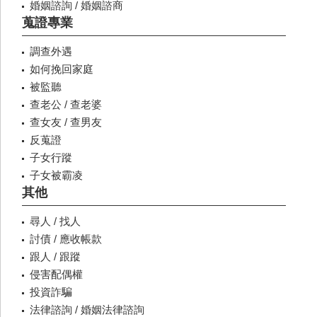
婚姻諮詢 / 婚姻諮商
蒐證專業
調查外遇
如何挽回家庭
被監聽
查老公 / 查老婆
查女友 / 查男友
反蒐證
子女行蹤
子女被霸凌
其他
尋人 / 找人
討債 / 應收帳款
跟人 / 跟蹤
侵害配偶權
投資詐騙
法律諮詢 / 婚姻法律諮詢