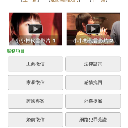
工商徵信
法律諮詢
家暴徵信
感情挽回
跨國專案
外遇捉猴
婚前徵信
網路犯罪蒐證