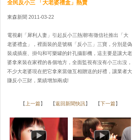
全民反小三 「大老婆禮盒」熱賣
東森新聞 2011-03-22
電視劇「犀利人妻」引起反小三熱潮!有徵信社推出「大
老婆禮盒」，裡面裝的是號稱「反小三」三寶，分別是偽
裝成插座、掛勾和可樂罐的針孔攝影機，這主要是讓大老
婆拿來裝在家裡的各個地方，全面監視有沒有小三出沒，
不少大老婆現在把它拿來當做互相贈送的好禮，讓業者大
賺反小三財，業績增加兩成!
【
上一篇
】 【
返回新聞快訊
】 【
下一篇
】