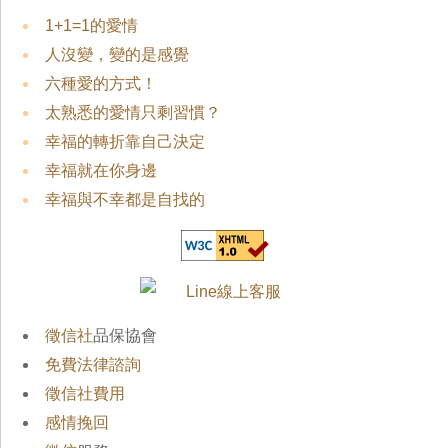
1+1=1的愛情
人沒變，變的是感覺
六種愛的方式！
太熟悉的愛情只剩習慣？
幸福的轉折靠自己決定
幸福就在你身邊
幸福與不幸都是自找的
徵信社
品保協會
免費法律諮詢
徵信社費用
感情挽回