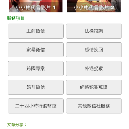
工商徵信
法律諮詢
家暴徵信
感情挽回
跨國專案
外遇捉猴
婚前徵信
網路犯罪蒐證
二十四小時行蹤監控
其他徵信社服務