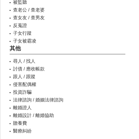
被監聽
查老公 / 查老婆
查女友 / 查男友
反蒐證
子女行蹤
子女被霸凌
其他
尋人 / 找人
討債 / 應收帳款
跟人 / 跟蹤
侵害配偶權
投資詐騙
法律諮詢 / 婚姻法律諮詢
離婚證人
離婚設計 / 離婚協助
贍養費
醫療糾紛