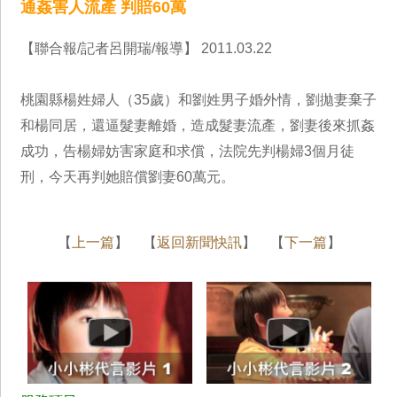
通姦害人流產 判賠60萬
【聯合報/記者呂開瑞/報導】 2011.03.22
桃園縣楊姓婦人（35歲）和劉姓男子婚外情，劉拋妻棄子
和楊同居，還逼髮妻離婚，造成髮妻流產，劉妻後來抓姦
成功，告楊婦妨害家庭和求償，法院先判楊婦3個月徒
刑，今天再判她賠償劉妻60萬元。
【
上一篇
】 【
返回新聞快訊
】 【
下一篇
】