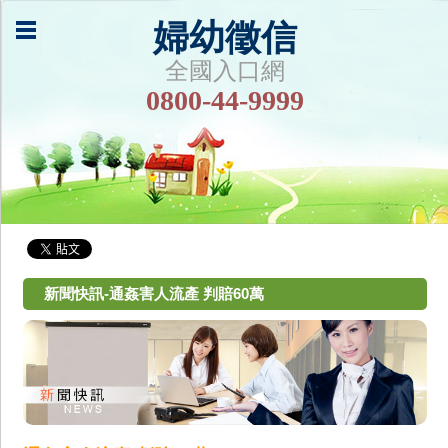
婦幼徵信
全國入口網
0800-44-9999
新聞快訊-通姦害人流產 判賠60萬