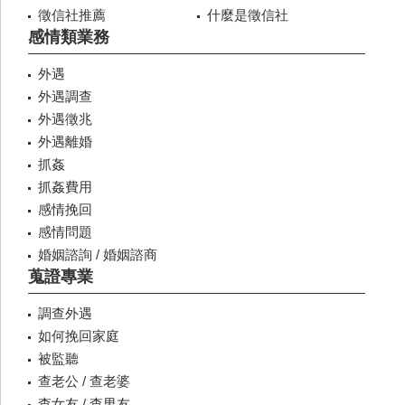
徵信社推薦
什麼是徵信社
感情類業務
外遇
外遇調查
外遇徵兆
外遇離婚
抓姦
抓姦費用
感情挽回
感情問題
婚姻諮詢 / 婚姻諮商
蒐證專業
調查外遇
如何挽回家庭
被監聽
查老公 / 查老婆
查女友 / 查男友