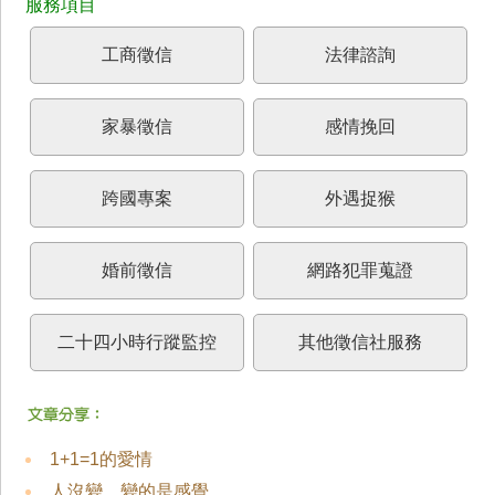
工商徵信
法律諮詢
家暴徵信
感情挽回
跨國專案
外遇捉猴
婚前徵信
網路犯罪蒐證
二十四小時行蹤監控
其他徵信社服務
1+1=1的愛情
人沒變，變的是感覺