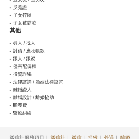
反蒐證
子女行蹤
子女被霸凌
其他
尋人 / 找人
討債 / 應收帳款
跟人 / 跟蹤
侵害配偶權
投資詐騙
法律諮詢 / 婚姻法律諮詢
離婚證人
離婚設計 / 離婚協助
贍養費
醫療糾紛
徵信社服務項目｜
徵信社
｜
徵信
｜
捉猴
｜
外遇
｜
離婚