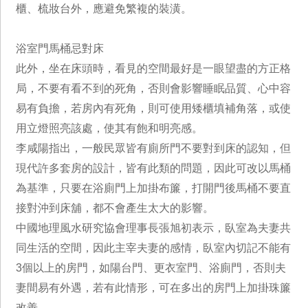
櫃、梳妝台外，應避免繁複的裝潢。
浴室門馬桶忌對床
此外，坐在床頭時，看見的空間最好是一眼望盡的方正格
局，不要有看不到的死角，否則會影響睡眠品質、心中容
易有負擔，若房內有死角，則可使用矮櫃填補角落，或使
用立燈照亮該處，使其有飽和明亮感。
李咸陽指出，一般民眾皆有廁所門不要對到床的認知，但
現代許多套房的設計，皆有此類的問題，因此可改以馬桶
為基準，只要在浴廁門上加掛布簾，打開門後馬桶不要直
接對沖到床舖，都不會產生太大的影響。
中國地理風水研究協會理事長張旭初表示，臥室為夫妻共
同生活的空間，因此主宰夫妻的感情，臥室內切記不能有
3個以上的房門，如陽台門、更衣室門、浴廁門，否則夫
妻間易有外遇，若有此情形，可在多出的房門上加掛珠簾
改善。