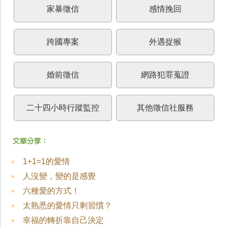
家暴徵信
感情挽回
跨國專案
外遇捉猴
婚前徵信
網路犯罪蒐證
二十四小時行蹤監控
其他徵信社服務
1+1=1的愛情
人沒變，變的是感覺
六種愛的方式！
太熟悉的愛情只剩習慣？
幸福的轉折靠自己決定