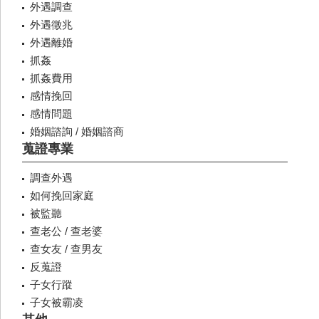
外遇調查
外遇徵兆
外遇離婚
抓姦
抓姦費用
感情挽回
感情問題
婚姻諮詢 / 婚姻諮商
蒐證專業
調查外遇
如何挽回家庭
被監聽
查老公 / 查老婆
查女友 / 查男友
反蒐證
子女行蹤
子女被霸凌