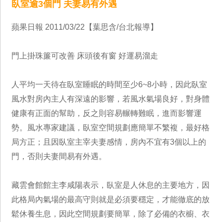
臥室逾3個門 夫妻易有外遇
蘋果日報 2011/03/22【葉思含/台北報導】
門上掛珠簾可改善 床頭後有窗 好運易溜走
人平均一天待在臥室睡眠的時間至少6~8小時，因此臥室
風水對房內主人有深遠的影響，若風水氣場良好，對身體
健康有正面的幫助，反之則容易輾轉難眠，進而影響運
勢。風水專家建議，臥室空間規劃應簡單不繁複，最好格
局方正；且因臥室主宰夫妻感情，房內不宜有3個以上的
門，否則夫妻間易有外遇。
藏雲會館館主李咸陽表示，臥室是人休息的主要地方，因
此格局內氣場的最高守則就是必須要穩定，才能徹底的放
鬆休養生息，因此空間規劃要簡單，除了必備的衣櫥、衣