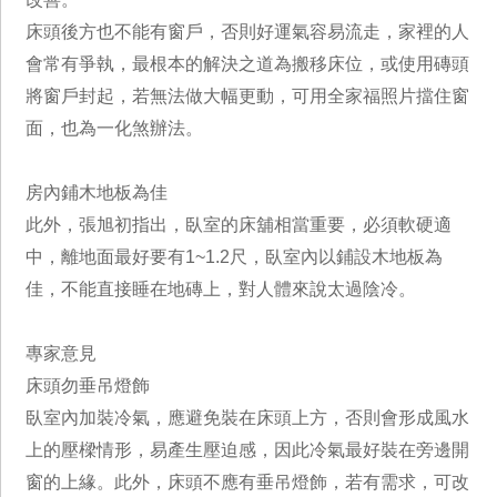
床頭後方也不能有窗戶，否則好運氣容易流走，家裡的人
會常有爭執，最根本的解決之道為搬移床位，或使用磚頭
將窗戶封起，若無法做大幅更動，可用全家福照片擋住窗
面，也為一化煞辦法。
房內鋪木地板為佳
此外，張旭初指出，臥室的床舖相當重要，必須軟硬適
中，離地面最好要有1~1.2尺，臥室內以鋪設木地板為
佳，不能直接睡在地磚上，對人體來說太過陰冷。
專家意見
床頭勿垂吊燈飾
臥室內加裝冷氣，應避免裝在床頭上方，否則會形成風水
上的壓樑情形，易產生壓迫感，因此冷氣最好裝在旁邊開
窗的上緣。此外，床頭不應有垂吊燈飾，若有需求，可改