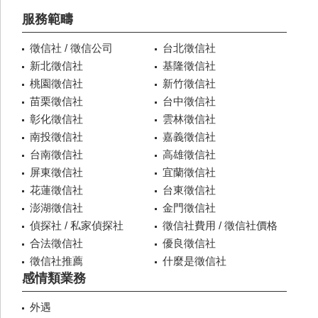
服務範疇
徵信社 / 徵信公司
台北徵信社
新北徵信社
基隆徵信社
桃園徵信社
新竹徵信社
苗栗徵信社
台中徵信社
彰化徵信社
雲林徵信社
南投徵信社
嘉義徵信社
台南徵信社
高雄徵信社
屏東徵信社
宜蘭徵信社
花蓮徵信社
台東徵信社
澎湖徵信社
金門徵信社
偵探社 / 私家偵探社
徵信社費用 / 徵信社價格
合法徵信社
優良徵信社
徵信社推薦
什麼是徵信社
感情類業務
外遇