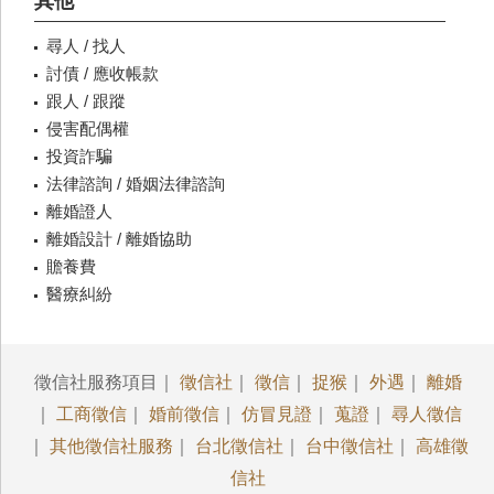
其他
尋人 / 找人
討債 / 應收帳款
跟人 / 跟蹤
侵害配偶權
投資詐騙
法律諮詢 / 婚姻法律諮詢
離婚證人
離婚設計 / 離婚協助
贍養費
醫療糾紛
徵信社服務項目｜
徵信社
｜
徵信
｜
捉猴
｜
外遇
｜
離婚
｜
工商徵信
｜
婚前徵信
｜
仿冒見證
｜
蒐證
｜
尋人徵信
｜
其他徵信社服務
｜
台北徵信社
｜
台中徵信社
｜
高雄徵
信社