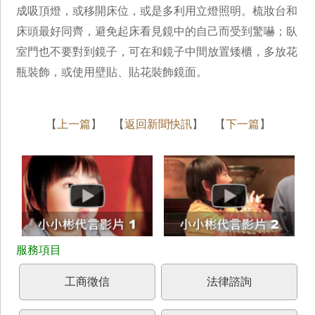
成吸頂燈，或移開床位，或是多利用立燈照明。梳妝台和
床頭最好同齊，避免起床看見鏡中的自己而受到驚嚇；臥
室門也不要對到鏡子，可在和鏡子中間放置矮櫃，多放花
瓶裝飾，或使用壁貼、貼花裝飾鏡面。
【
上一篇
】 【
返回新聞快訊
】 【
下一篇
】
工商徵信
法律諮詢