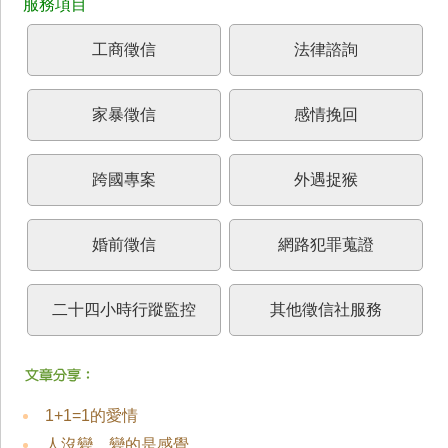
工商徵信
法律諮詢
家暴徵信
感情挽回
跨國專案
外遇捉猴
婚前徵信
網路犯罪蒐證
二十四小時行蹤監控
其他徵信社服務
1+1=1的愛情
人沒變，變的是感覺