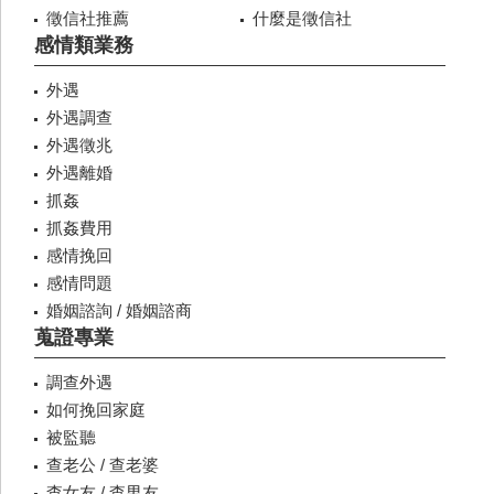
徵信社推薦
什麼是徵信社
感情類業務
外遇
外遇調查
外遇徵兆
外遇離婚
抓姦
抓姦費用
感情挽回
感情問題
婚姻諮詢 / 婚姻諮商
蒐證專業
調查外遇
如何挽回家庭
被監聽
查老公 / 查老婆
查女友 / 查男友