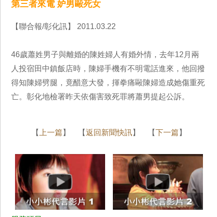
第三者來電 妒男毆死女
【聯合報/彰化訊】 2011.03.22
46歲蕭姓男子與離婚的陳姓婦人有婚外情，去年12月兩
人投宿田中鎮飯店時，陳婦手機有不明電話進來，他回撥
得知陳婦劈腿，竟醋意大發，揮拳痛毆陳婦造成她傷重死
亡。彰化地檢署昨天依傷害致死罪將蕭男提起公訴。
【
上一篇
】 【
返回新聞快訊
】 【
下一篇
】