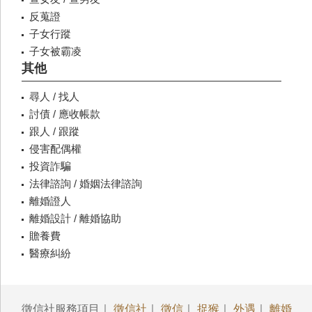
反蒐證
子女行蹤
子女被霸凌
其他
尋人 / 找人
討債 / 應收帳款
跟人 / 跟蹤
侵害配偶權
投資詐騙
法律諮詢 / 婚姻法律諮詢
離婚證人
離婚設計 / 離婚協助
贍養費
醫療糾紛
徵信社服務項目｜
徵信社
｜
徵信
｜
捉猴
｜
外遇
｜
離婚