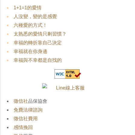
1+1=1的愛情
人沒變，變的是感覺
六種愛的方式！
太熟悉的愛情只剩習慣？
幸福的轉折靠自己決定
幸福就在你身邊
幸福與不幸都是自找的
徵信社
品保協會
免費法律諮詢
徵信社費用
感情挽回