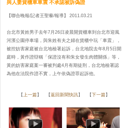
與人妻貨櫃車車震 不承認被訴偽證
【聯合晚報/記者王聖藜/報導】 2011.03.21
台北市黃姓男子去年7月26日凌晨開貨櫃車到台北市迎風
河濱公園停車場，與朱姓有夫之婦在貨櫃中玩「車震」，
被控妨害家庭被台北地檢署起訴，台北地院去年8月5日開
庭時，黃作證辯稱「保證沒有和朱女發生肉體關係」等，
黃的妨害家庭案一審被判處4月有期徒刑，台北地檢署認
為他在法院作證不實，上午依偽證罪起訴他。
【
上一篇
】 【
返回新聞快訊
】 【
下一篇
】